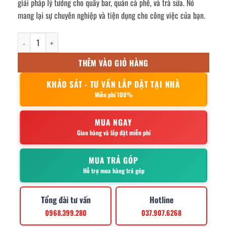
giải pháp lý tưởng cho quầy bar, quán cà phê, và trà sữa. Nó
mang lại sự chuyên nghiệp và tiện dụng cho công việc của bạn.
Thùng đá inox có chân 1200x600x800mm số lượng
THÊM VÀO GIỎ HÀNG
KHẢO SÁT - TƯ VẤN LẮP ĐẶT TẠI NHÀ
Miễn phí 100%
MUA NGAY
Giao hàng và lắp đặt miễn phí
MUA TRẢ GÓP
Hỗ trợ mua hàng trả góp
Tổng đài tư vấn
Hotline
0968.399.280
037.907.6268