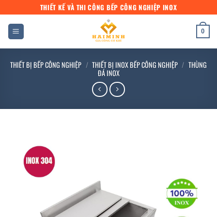
Bỏ
THIẾT KẾ VÀ THI CÔNG BẾP CÔNG NGHIỆP INOX
qua
nội
0
dung
THIẾT BỊ BẾP CÔNG NGHIỆP
/
THIẾT BỊ INOX BẾP CÔNG NGHIỆP
/
THÙNG
ĐÁ INOX