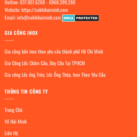
Hotline:
037.907.6268
-
0968.399.280
Website:
https://cokhihaiminh.com
Email:
info@cokhihaiminh.com
GIA CÔNG INOX
Gia công bồn inox theo yêu cầu thành phố Hồ Chí Minh
Gia Công Lốc Chỏm Cầu, Đáy Cầu Tại TPHCM
Gia công Lốc ống Tròn, Lốc Ống Thép, Inox Theo Yêu Cầu
THÔNG TIN CÔNG TY
Trang Chủ
Về Hải Minh
Liên Hệ