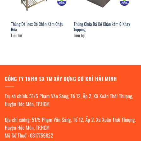
Thùng Đá Inox Có Chân Kèm Chậu
Thùng Chứa Đá Có Chân kèm 6 Khay
Rửa
Topping
Liên hệ
Liên hệ
CÔNG TY TNHH SX TM XÂY DỰNG CƠ KHÍ HẢI MINH
Trụ sở chính: 51/5 Phạm Văn Sáng, Tổ 12, Ấp 2, Xã Xuân Thới Thượng,
Huyện Hóc Môn, TP.HCM
Địa chỉ xưởng: 51/5 Phạm Văn Sáng, Tổ 12, Ấp 2, Xã Xuân Thới Thượng,
Huyện Hóc Môn, TP.HCM
Mã Số Thuế : 0317759822