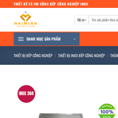
Bỏ
THIẾT KẾ VÀ THI CÔNG BẾP CÔNG NGHIỆP INOX
qua
nội
Tìm
dung
kiếm:
DANH MỤC SẢN PHẨM
THIẾT BỊ BẾP CÔNG NGHIỆP
/
THIẾT BỊ INOX BẾP CÔNG NGHIỆP
/
THÙN