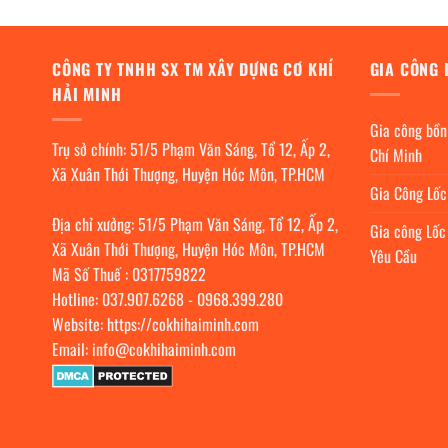
CÔNG TY TNHH SX TM XÂY DỰNG CƠ KHÍ
GIA CÔNG 
HẢI MINH
Gia công bồn
Trụ sở chính: 51/5 Phạm Văn Sáng, Tổ 12, Ấp 2,
Chí Minh
Xã Xuân Thới Thượng, Huyện Hóc Môn, TP.HCM
Gia Công Lố
Địa chỉ xưởng: 51/5 Phạm Văn Sáng, Tổ 12, Ấp 2,
Gia công Lốc
Xã Xuân Thới Thượng, Huyện Hóc Môn, TP.HCM
Yêu Cầu
Mã Số Thuế : 0317759822
Hotline:
037.907.6268
-
0968.399.280
Website:
https://cokhihaiminh.com
Email:
info@cokhihaiminh.com