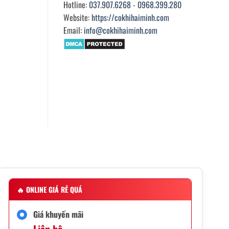
Hotline:
037.907.6268
-
0968.399.280
Website:
https://cokhihaiminh.com
Email:
info@cokhihaiminh.com
🔥
ONLINE GIÁ RẺ QUÁ
Giá khuyến mãi