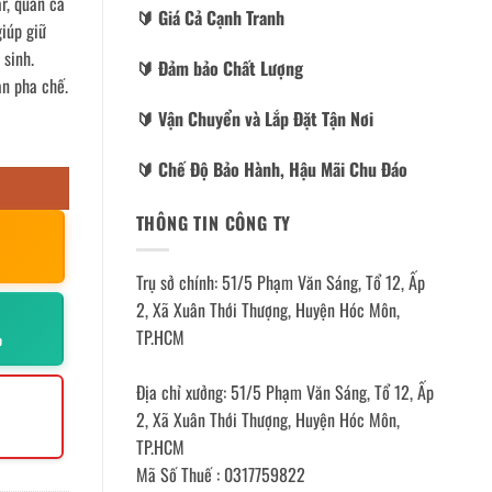
r, quán cà
🔰️ Giá Cả Cạnh Tranh
giúp giữ
 sinh.
🔰️ Đảm bảo Chất Lượng
an pha chế.
🔰️ Vận Chuyển và Lắp Đặt Tận Nơi
🔰️ Chế Độ Bảo Hành, Hậu Mãi Chu Đáo
THÔNG TIN CÔNG TY
Trụ sở chính: 51/5 Phạm Văn Sáng, Tổ 12, Ấp
2, Xã Xuân Thới Thượng, Huyện Hóc Môn,
TP.HCM
p
Địa chỉ xưởng: 51/5 Phạm Văn Sáng, Tổ 12, Ấp
2, Xã Xuân Thới Thượng, Huyện Hóc Môn,
TP.HCM
Mã Số Thuế : 0317759822