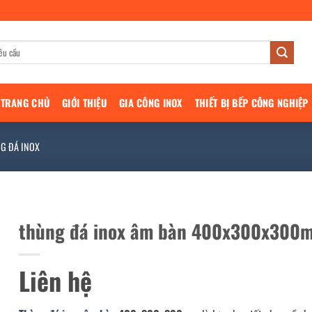
TRANG CHỦ
GIỚI THIỆU
GIA CÔNG INOX
THIẾT BỊ BẾP CÔNG NGHIỆP
G ĐÁ INOX
thùng đá inox âm bàn 400x300x300
Liên hệ