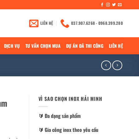
LIÊN HỆ
037.907.6268 - 0968.399.280
DỊCH VỤ
TƯ VẤN CHỌN MUA
DỰ ÁN ĐÃ THI CÔNG
LIÊN HỆ
VÌ SAO CHỌN INOX HẢI MINH
mm
🔰️ Đa dạng sản phẩm
🔰️ Gia công inox theo yêu cầu