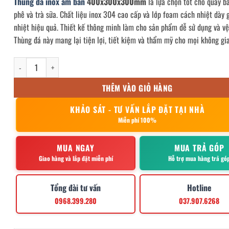
Thùng đá inox âm bàn
400x300x300mm
là lựa chọn tốt cho quầy ba
phê và trà sữa. Chất liệu inox 304 cao cấp và lớp foam cách nhiệt dày 
nhiệt hiệu quả. Thiết kế thông minh làm cho sản phẩm dễ sử dụng và vệ
Thùng đá này mang lại tiện lợi, tiết kiệm và thẩm mỹ cho mọi không gi
thùng đá inox âm bàn 400x300x300mm số lượng
THÊM VÀO GIỎ HÀNG
KHẢO SÁT - TƯ VẤN LẮP ĐẶT TẠI NHÀ
Miễn phí 100%
MUA NGAY
MUA TRẢ GÓP
Giao hàng và lắp đặt miễn phí
Hỗ trợ mua hàng trả gó
Tổng đài tư vấn
Hotline
0968.399.280
037.907.6268