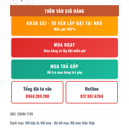
THÊM VÀO GIỎ HÀNG
KHẢO SÁT - TƯ VẤN LẮP ĐẶT TẠI NHÀ
Miễn phí 100%
MUA NGAY
Giao hàng và lắp đặt miễn phí
MUA TRẢ GÓP
Hỗ trợ mua hàng trả góp
Tổng đài tư vấn
Hotline
0968.399.280
037.907.6268
SKU:
CKHM-1749
Danh mục:
Nồi bếp từ
,
Nồi inox - Bộ nồi inox
,
Nồi inox thân thấp