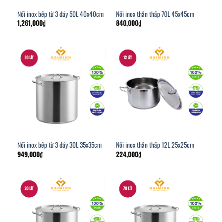
Nồi inox bếp từ 3 đáy 50L 40x40cm
Nồi inox thân thấp 70L 45x45cm
1,261,000
₫
840,000
₫
Nồi inox bếp từ 3 đáy 30L 35x35cm
Nồi inox thân thấp 12L 25x25cm
949,000
₫
224,000
₫