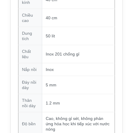
kính
Chiều
40 cm
cao
Dung
50 lít
tích
Chất
Inox 201 chống gỉ
liệu
Nắp nồi
Inox
Đáy nồi
5 mm
dày
Thân
1.2 mm
nồi dày
Cao, không gỉ sét, không phản
Độ bền
ứng hóa học khi tiếp xúc với nước
nóng