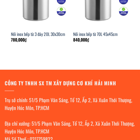
Nồi inox bếp từ 3 đáy 20L 30x30cm
Nồi inox bếp từ 70L 45x45cm
780,000
₫
840,000
₫
CÔNG TY TNHH SX TM XÂY DỰNG CƠ KHÍ HẢI MINH
Trụ sở chính: 51/5 Phạm Văn Sáng, Tổ 12, Ấp 2, Xã Xuân Thới Thượng,
Huyện Hóc Môn, TP.HCM
Địa chỉ xưởng: 51/5 Phạm Văn Sáng, Tổ 12, Ấp 2, Xã Xuân Thới Thượng,
Huyện Hóc Môn, TP.HCM
Mã Số Thuế : 0317759822