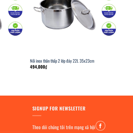
Nồi inox thân thấp 2 lớp đáy 22L 35x23cm
494,000
₫
SIGNUP FOR NEWSLETTER
Theo dỏi chúng tôi trên mạng xã hội