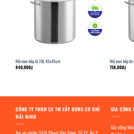
Nồi inox bếp từ 70L 45x45cm
Nồi inox bếp t
840,000
₫
756,000
₫
CÔNG TY TNHH SX TM XÂY DỰNG CƠ KHÍ
GIA CÔNG 
HẢI MINH
Gia công bồn
Trụ sở chính: 51/5 Phạm Văn Sáng, Tổ 12, Ấp 2,