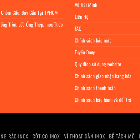
Về Hải Minh
c Chỏm Cầu, Đáy Cầu Tại TPHCM
Liên Hệ
 ống Tròn, Lốc Ống Thép, Inox Theo
FAQ
Chính sách bảo mật
Tuyển Dụng
Quy định sử dụng website
Chính sách giao nhận hàng hóa
Chính sách thanh toán
Chính sách bảo hành và đổi trả
NG RÁC INOX
CỘT CỜ INOX
VỈ THOÁT SÀN INOX
BỂ TÁCH MỠ