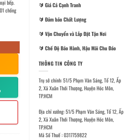
oại bếp.
🔰️ Giá Cả Cạnh Tranh
201 chống
🔰️ Đảm bảo Chất Lượng
🔰️ Vận Chuyển và Lắp Đặt Tận Nơi
🔰️ Chế Độ Bảo Hành, Hậu Mãi Chu Đáo
THÔNG TIN CÔNG TY
Trụ sở chính: 51/5 Phạm Văn Sáng, Tổ 12, Ấp
2, Xã Xuân Thới Thượng, Huyện Hóc Môn,
p
TP.HCM
Địa chỉ xưởng: 51/5 Phạm Văn Sáng, Tổ 12, Ấp
2, Xã Xuân Thới Thượng, Huyện Hóc Môn,
TP.HCM
Mã Số Thuế : 0317759822