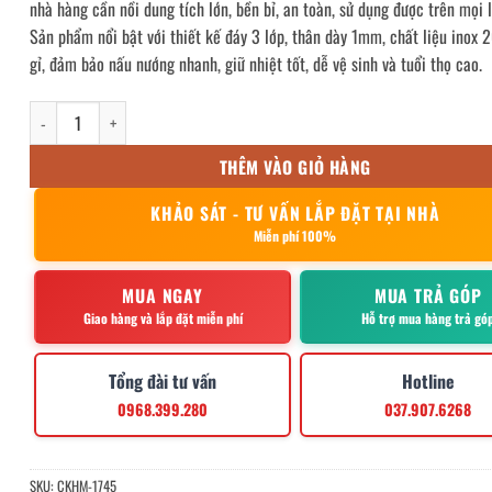
nhà hàng cần nồi dung tích lớn, bền bỉ, an toàn, sử dụng được trên mọi l
Sản phẩm nổi bật với thiết kế đáy 3 lớp, thân dày 1mm, chất liệu inox 
gỉ, đảm bảo nấu nướng nhanh, giữ nhiệt tốt, dễ vệ sinh và tuổi thọ cao.
Nồi inox bếp từ 3 đáy 70L 45x45cm số lượng
THÊM VÀO GIỎ HÀNG
KHẢO SÁT - TƯ VẤN LẮP ĐẶT TẠI NHÀ
Miễn phí 100%
MUA NGAY
MUA TRẢ GÓP
Giao hàng và lắp đặt miễn phí
Hỗ trợ mua hàng trả gó
Tổng đài tư vấn
Hotline
0968.399.280
037.907.6268
SKU:
CKHM-1745