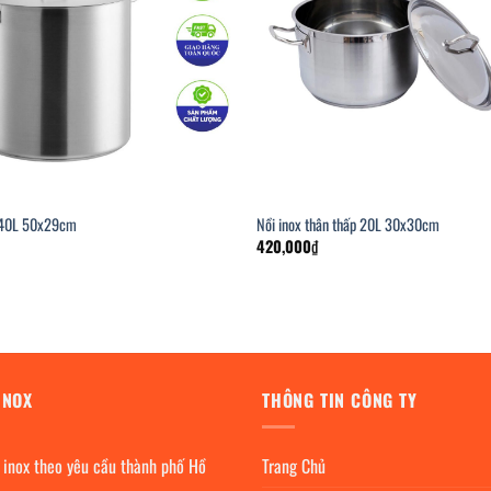
ừ 40L 50x29cm
Nồi inox thân thấp 20L 30x30cm
420,000
₫
INOX
THÔNG TIN CÔNG TY
 inox theo yêu cầu thành phố Hồ
Trang Chủ