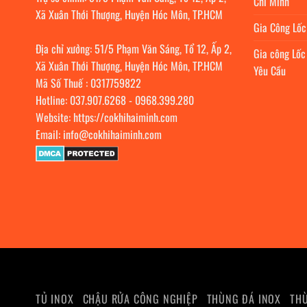
Chí Minh
Xã Xuân Thới Thượng, Huyện Hóc Môn, TP.HCM
Gia Công Lố
Địa chỉ xưởng: 51/5 Phạm Văn Sáng, Tổ 12, Ấp 2,
Gia công Lốc
Xã Xuân Thới Thượng, Huyện Hóc Môn, TP.HCM
Yêu Cầu
Mã Số Thuế : 0317759822
Hotline:
037.907.6268
-
0968.399.280
Website:
https://cokhihaiminh.com
Email:
info@cokhihaiminh.com
TỦ INOX
CHẬU RỬA CÔNG NGHIỆP
THÙNG ĐÁ INOX
THÙ