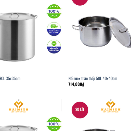
ừ 30L 35x35cm
Nồi inox thân thấp 50L 40x40cm
714,000
₫