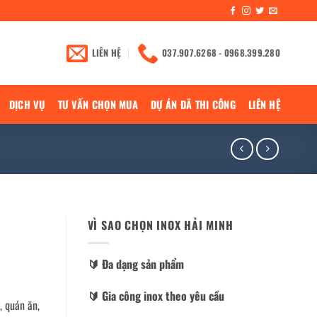
LIÊN HỆ
037.907.6268 - 0968.399.280
DỊCH VỤ
TƯ VẤN CHỌN MUA
DỰ ÁN ĐÃ THI CÔNG
LIÊN HỆ
VÌ SAO CHỌN INOX HẢI MINH
🔰️ Đa dạng sản phẩm
🔰️ Gia công inox theo yêu cầu
, quán ăn,