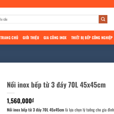
TRANG CHỦ
GIỚI THIỆU
GIA CÔNG INOX
THIẾT BỊ BẾP CÔNG NGHIỆP
Nồi inox bếp từ 3 đáy 70L 45x45cm
1,560,000
₫
Nồi inox bếp từ 3 đáy 70L 45x45cm
là lựa chọn lý tưởng cho gia đình