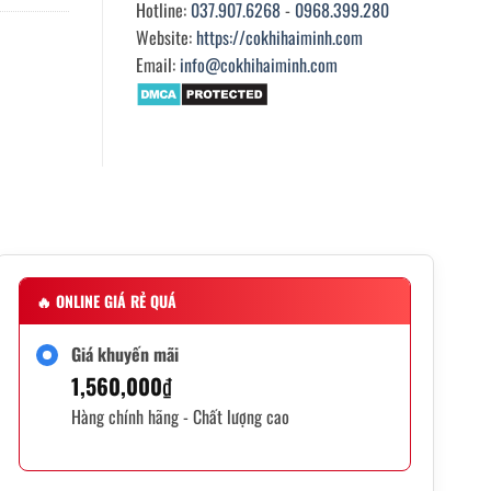
Hotline:
037.907.6268
-
0968.399.280
Website:
https://cokhihaiminh.com
Email:
info@cokhihaiminh.com
🔥
ONLINE GIÁ RẺ QUÁ
Giá khuyến mãi
1,560,000
₫
Hàng chính hãng - Chất lượng cao