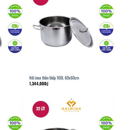
Nồi inox thân thấp 160L 60x60cm
1,344,000
₫