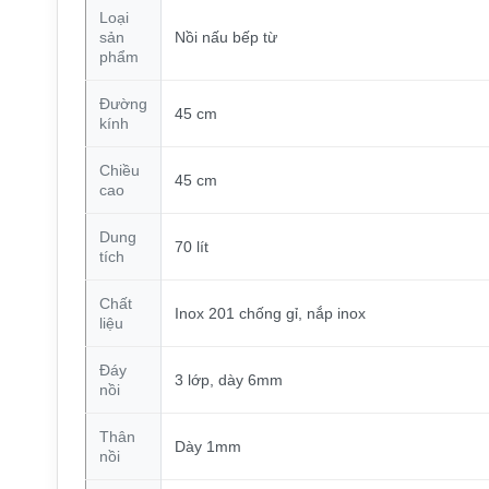
Loại
sản
Nồi nấu bếp từ
phẩm
Đường
45 cm
kính
Chiều
45 cm
cao
Dung
70 lít
tích
Chất
Inox 201 chống gỉ, nắp inox
liệu
Đáy
3 lớp, dày 6mm
nồi
Thân
Dày 1mm
nồi