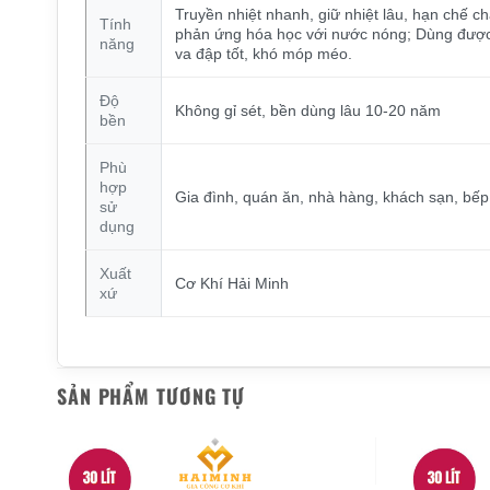
Truyền nhiệt nhanh, giữ nhiệt lâu, hạn chế ch
Tính
phản ứng hóa học với nước nóng; Dùng được t
năng
va đập tốt, khó móp méo.
Độ
Không gỉ sét, bền dùng lâu 10-20 năm
bền
Phù
hợp
Gia đình, quán ăn, nhà hàng, khách sạn, bế
sử
dụng
Xuất
Cơ Khí Hải Minh
xứ
SẢN PHẨM TƯƠNG TỰ