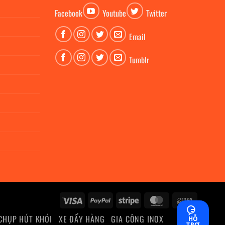
Facebook
Youtube
Twitter
Email
Tumblr
Visa
PayPal
Stripe
MasterCard
Cash
On
CHỤP HÚT KHÓI
XE ĐẨY HÀNG
GIA CÔNG INOX
HỖ
Delivery
TRỢ