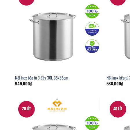
Nồi inox bếp từ 3 đáy 30L 35x35cm
Nồi inox bếp t
949,000
₫
588,000
₫