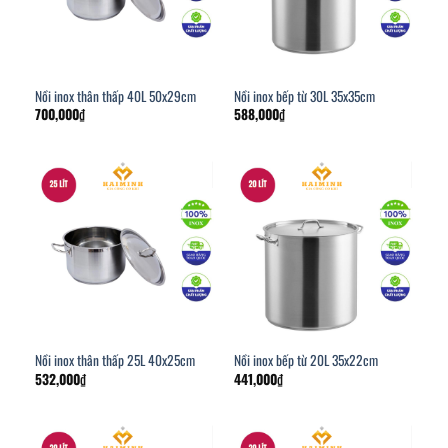
Nồi inox thân thấp 40L 50x29cm
Nồi inox bếp từ 30L 35x35cm
700,000
₫
588,000
₫
Nồi inox thân thấp 25L 40x25cm
Nồi inox bếp từ 20L 35x22cm
532,000
₫
441,000
₫