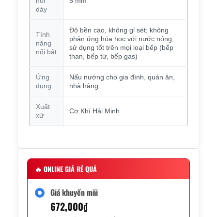
nồi
5 mm
dày
Độ bền cao, không gỉ sét; không
Tính
phản ứng hóa học với nước nóng;
năng
sử dụng tốt trên mọi loại bếp (bếp
nổi bật
than, bếp từ, bếp gas)
Ứng
Nấu nướng cho gia đình, quán ăn,
dụng
nhà hàng
Xuất
Cơ Khí Hải Minh
xứ
🔥
ONLINE GIÁ RẺ QUÁ
Giá khuyến mãi
672,000
₫