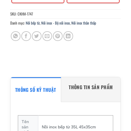
SKU:
CKHM-1747
Danh mục:
Nồi bếp từ
,
Nồi inox - Bộ nồi inox
,
Nồi inox thân thấp
THÔNG TIN SẢN PHẨM
THÔNG SỐ KỸ THUẬT
Tên
sản
Nồi inox bếp từ 35L 45x35cm