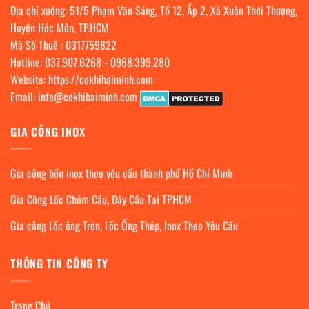
Địa chỉ xưởng: 51/5 Phạm Văn Sáng, Tổ 12, Ấp 2, Xã Xuân Thới Thượng,
Huyện Hóc Môn, TP.HCM
Mã Số Thuế : 0317759822
Hotline:
037.907.6268
-
0968.399.280
Website:
https://cokhihaiminh.com
Email:
info@cokhihaiminh.com
GIA CÔNG INOX
Gia công bồn inox theo yêu cầu thành phố Hồ Chí Minh
Gia Công Lốc Chỏm Cầu, Đáy Cầu Tại TPHCM
Gia công Lốc ống Tròn, Lốc Ống Thép, Inox Theo Yêu Cầu
THÔNG TIN CÔNG TY
Trang Chủ