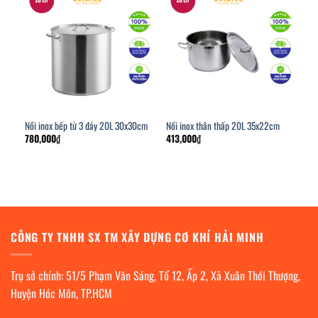
Nồi inox bếp từ 3 đáy 20L 30x30cm
Nồi inox thân thấp 20L 35x22cm
780,000
₫
413,000
₫
CÔNG TY TNHH SX TM XÂY DỰNG CƠ KHÍ HẢI MINH
Trụ sở chính: 51/5 Phạm Văn Sáng, Tổ 12, Ấp 2, Xã Xuân Thới Thượng,
Huyện Hóc Môn, TP.HCM