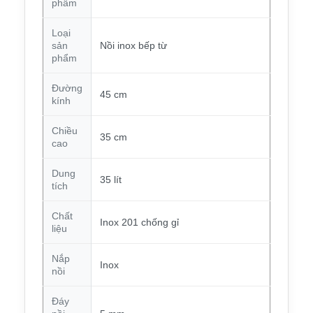
phẩm
Loại
sản
Nồi inox bếp từ
phẩm
Đường
45 cm
kính
Chiều
35 cm
cao
Dung
35 lít
tích
Chất
Inox 201 chống gỉ
liệu
Nắp
Inox
nồi
Đáy