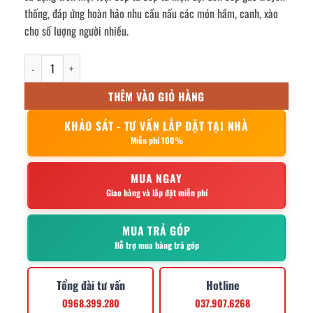
thống, đáp ứng hoàn hảo nhu cầu nấu các món hầm, canh, xào
cho số lượng người nhiều.
Nồi inox bếp từ 35L 45x35cm số lượng
THÊM VÀO GIỎ HÀNG
KHẢO SÁT - TƯ VẤN LẮP ĐẶT TẠI NHÀ
Miễn phí 100%
MUA NGAY
Giao hàng và lắp đặt miễn phí
MUA TRẢ GÓP
Hỗ trợ mua hàng trả góp
Tổng đài tư vấn
Hotline
0968.399.280
037.907.6268