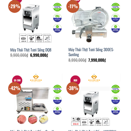
-29%
-11%
Máy Thái Thịt Tươi Sống 300ES-
Máy Thái Thịt Tươi Sống DQ8
Sunling
Giá
Giá
9,900,000
₫
6,990,000
₫
gốc
hiện
Giá
Giá
8,990,000
₫
7,990,000
₫
là:
tại
gốc
hiện
9,900,000₫.
là:
là:
tại
6,990,000₫.
8,990,000₫.
là:
7,990,000₫.
-42%
-38%