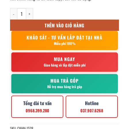
Máy Thái Thịt Tươi Sống XH-70B số lượng
THÊM VÀO GIỎ HÀNG
KHẢO SÁT - TƯ VẤN LẮP ĐẶT TẠI NHÀ
Miễn phí 100%
MUA NGAY
Giao hàng và lắp đặt miễn phí
MUA TRẢ GÓP
Hỗ trợ mua hàng trả góp
Tổng đài tư vấn
Hotline
0968.399.280
037.907.6268
SKU:
CKHM-1528