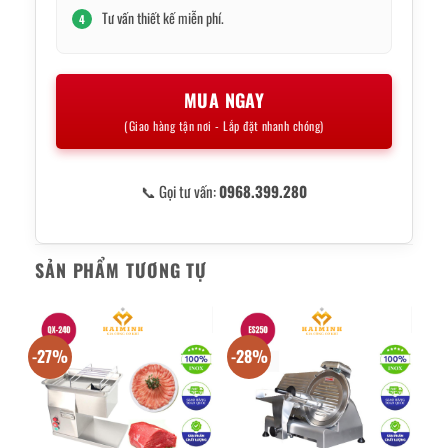
Tư vấn thiết kế miễn phí.
4
MUA NGAY
(Giao hàng tận nơi - Lắp đặt nhanh chóng)
📞 Gọi tư vấn:
0968.399.280
SẢN PHẨM TƯƠNG TỰ
-27%
-28%