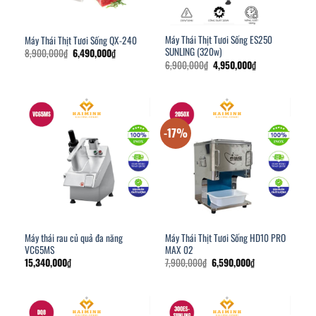
Máy Thái Thịt Tươi Sống ES250
Máy Thái Thịt Tươi Sống QX-240
SUNLING (320w)
Giá
Giá
8,900,000
₫
6,490,000
₫
gốc
hiện
Giá
Giá
6,900,000
₫
4,950,000
₫
là:
tại
gốc
hiện
8,900,000₫.
là:
là:
tại
6,490,000₫.
6,900,000₫.
là:
4,950,000₫.
-17%
Máy thái rau củ quả đa năng
Máy Thái Thịt Tươi Sống HD10 PRO
VC65MS
MAX 02
Giá
Giá
15,340,000
₫
7,900,000
₫
6,590,000
₫
gốc
hiện
là:
tại
7,900,000₫.
là:
6,590,000₫.