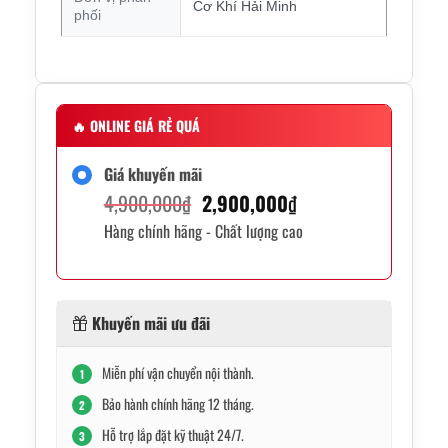
Cơ Khí Hải Minh
phối
🔥
ONLINE GIÁ RẺ QUÁ
Giá khuyến mãi
Giá
Giá
4,900,000
₫
2,900,000
₫
Hàng chính hãng - Chất lượng cao
gốc
hiện
là:
tại
4,900,000₫.
là:
Khuyến mãi ưu đãi
2,900,000₫.
Miễn phí vận chuyển nội thành.
1
Bảo hành chính hãng 12 tháng.
2
Hỗ trợ lắp đặt kỹ thuật 24/7.
3