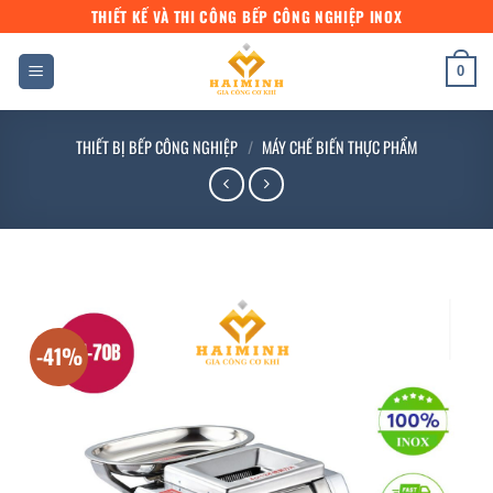
Bỏ
THIẾT KẾ VÀ THI CÔNG BẾP CÔNG NGHIỆP INOX
qua
nội
0
dung
THIẾT BỊ BẾP CÔNG NGHIỆP
/
MÁY CHẾ BIẾN THỰC PHẨM
-41%