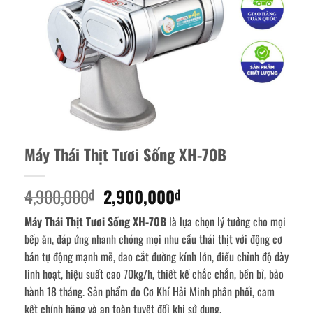
Máy Thái Thịt Tươi Sống XH-70B
Giá
Giá
4,900,000
2,900,000
₫
₫
gốc
hiện
Máy Thái Thịt Tươi Sống XH-70B
là lựa chọn lý tưởng cho mọi
là:
tại
bếp ăn, đáp ứng nhanh chóng mọi nhu cầu thái thịt với động cơ
4,900,000₫.
là:
bán tự động mạnh mẽ, dao cắt đường kính lớn, điều chỉnh độ dày
2,900,000₫.
linh hoạt, hiệu suất cao 70kg/h, thiết kế chắc chắn, bền bỉ, bảo
hành 18 tháng. Sản phẩm do Cơ Khí Hải Minh phân phối, cam
kết chính hãng và an toàn tuyệt đối khi sử dụng.