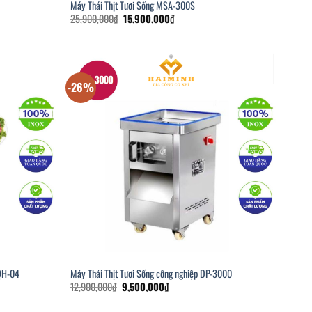
Máy Thái Thịt Tươi Sống MSA-300S
Giá
Giá
25,900,000
₫
15,900,000
₫
gốc
hiện
là:
tại
25,900,000₫.
là:
15,900,000₫.
-26%
 QH-04
Máy Thái Thịt Tươi Sống công nghiệp DP-3000
Giá
Giá
12,900,000
₫
9,500,000
₫
gốc
hiện
là:
tại