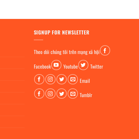
12,900,000₫.
là:
₫.
9,500,000₫.
SIGNUP FOR NEWSLETTER
Theo dỏi chúng tôi trên mạng xã hội
Facebook
Youtube
Twitter
Email
Tumblr