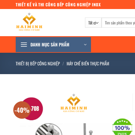
Bỏ
THIẾT KẾ VÀ THI CÔNG BẾP CÔNG NGHIỆP INOX
qua
nội
Tìm
dung
kiếm:
DANH MỤC SẢN PHẨM
THIẾT BỊ BẾP CÔNG NGHIỆP
/
MÁY CHẾ BIẾN THỰC PHẨM
-40%