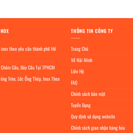
900,000₫.
là:
62,500,000₫.
là:
5,490,000₫.
49,500,000
INOX
THÔNG TIN CÔNG TY
 inox theo yêu cầu thành phố Hồ
Trang Chủ
Về Hải Minh
c Chỏm Cầu, Đáy Cầu Tại TPHCM
Liên Hệ
 ống Tròn, Lốc Ống Thép, Inox Theo
FAQ
Chính sách bảo mật
Tuyển Dụng
Quy định sử dụng website
Chính sách giao nhận hàng hóa