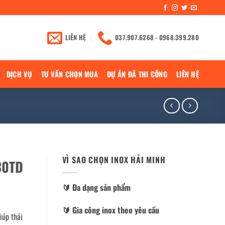
LIÊN HỆ
037.907.6268 - 0968.399.280
DỊCH VỤ
TƯ VẤN CHỌN MUA
DỰ ÁN ĐÃ THI CÔNG
LIÊN HỆ
VÌ SAO CHỌN INOX HẢI MINH
30TD
🔰️ Đa dạng sản phẩm
🔰️ Gia công inox theo yêu cầu
iúp thái