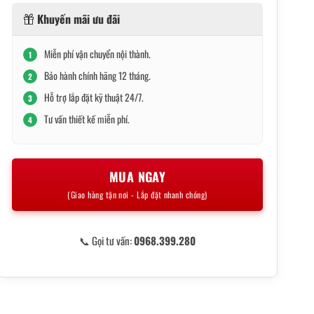
32,900,000₫.
là:
Khuyến mãi ưu đãi
19,900,000₫.
Miễn phí vận chuyển nội thành.
1
Bảo hành chính hãng 12 tháng.
2
Hỗ trợ lắp đặt kỹ thuật 24/7.
3
Tư vấn thiết kế miễn phí.
4
MUA NGAY
(Giao hàng tận nơi - Lắp đặt nhanh chóng)
📞 Gọi tư vấn:
0968.399.280