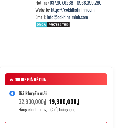
Hotline:
037.907.6268
-
0968.399.280
Website:
https://cokhihaiminh.com
Email:
info@cokhihaiminh.com
🔥
ONLINE GIÁ RẺ QUÁ
Giá khuyến mãi
Giá
Giá
32,900,000
₫
19,900,000
₫
Hàng chính hãng - Chất lượng cao
gốc
hiện
là:
tại