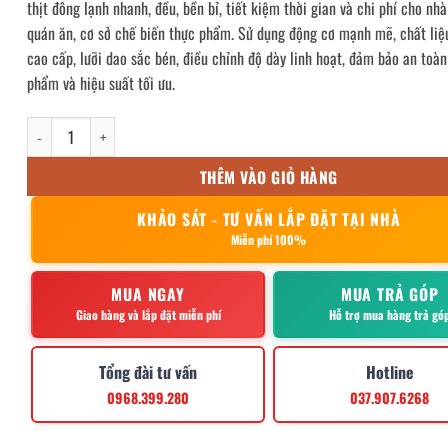
thịt đông lạnh nhanh, đều, bền bỉ, tiết kiệm thời gian và chi phí cho nhà
32,900,000₫.
là:
quán ăn, cơ sở chế biến thực phẩm. Sử dụng động cơ mạnh mẽ, chất liệ
19,900,000₫.
cao cấp, lưỡi dao sắc bén, điều chỉnh độ dày linh hoạt, đảm bảo an toàn
phẩm và hiệu suất tối ưu.
Máy thái thịt đông tự động Goodfor 130TD số lượng
THÊM VÀO GIỎ HÀNG
KHẢO SÁT - TƯ VẤN LẮP ĐẶT TẠI NHÀ
Miễn phí 100%
MUA NGAY
MUA TRẢ GÓP
Giao hàng và lắp đặt miễn phí
Hỗ trợ mua hàng trả gó
Tổng đài tư vấn
Hotline
0968.399.280
037.907.6268