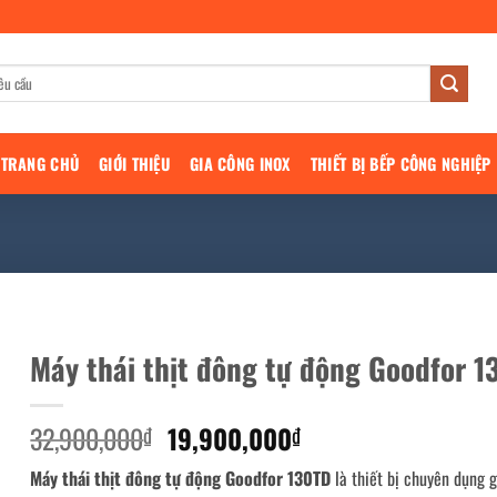
TRANG CHỦ
GIỚI THIỆU
GIA CÔNG INOX
THIẾT BỊ BẾP CÔNG NGHIỆP
Máy thái thịt đông tự động Goodfor 1
Giá
Giá
32,900,000
19,900,000
₫
₫
gốc
hiện
Máy thái thịt đông tự động Goodfor 130TD
là thiết bị chuyên dụng g
là:
tại