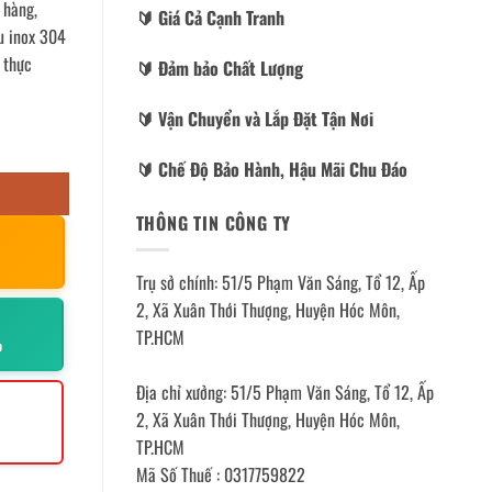
 hàng,
🔰️ Giá Cả Cạnh Tranh
u inox 304
 thực
🔰️ Đảm bảo Chất Lượng
🔰️ Vận Chuyển và Lắp Đặt Tận Nơi
🔰️ Chế Độ Bảo Hành, Hậu Mãi Chu Đáo
THÔNG TIN CÔNG TY
Trụ sở chính: 51/5 Phạm Văn Sáng, Tổ 12, Ấp
2, Xã Xuân Thới Thượng, Huyện Hóc Môn,
TP.HCM
p
Địa chỉ xưởng: 51/5 Phạm Văn Sáng, Tổ 12, Ấp
2, Xã Xuân Thới Thượng, Huyện Hóc Môn,
TP.HCM
Mã Số Thuế : 0317759822