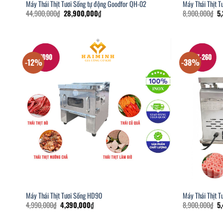
Máy Thái Thịt Tươi Sống tự động Goodfor QH-02
Máy Thái Thịt 
Giá
Giá
Gi
44,900,000
₫
28,900,000
₫
8,900,000
₫
5
gốc
hiện
gố
là:
tại
là:
44,900,000₫.
là:
8,
28,900,000₫.
-12%
-38%
Máy Thái Thịt Tươi Sống HD90
Máy Thái Thịt 
Giá
Giá
Gi
4,990,000
₫
4,390,000
₫
8,900,000
₫
5
gốc
hiện
gố
là:
tại
là: