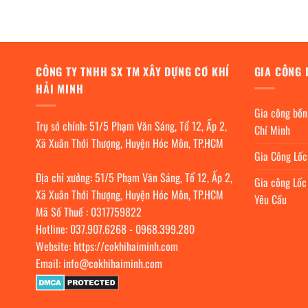
4,990,000₫.
là:
8,
4,390,000₫.
CÔNG TY TNHH SX TM XÂY DỰNG CƠ KHÍ
GIA CÔNG 
HẢI MINH
Gia công bồn
Trụ sở chính: 51/5 Phạm Văn Sáng, Tổ 12, Ấp 2,
Chí Minh
Xã Xuân Thới Thượng, Huyện Hóc Môn, TP.HCM
Gia Công Lố
Địa chỉ xưởng: 51/5 Phạm Văn Sáng, Tổ 12, Ấp 2,
Gia công Lốc
Xã Xuân Thới Thượng, Huyện Hóc Môn, TP.HCM
Yêu Cầu
Mã Số Thuế : 0317759822
Hotline:
037.907.6268
-
0968.399.280
Website:
https://cokhihaiminh.com
Email:
info@cokhihaiminh.com