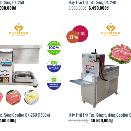
Tươi Sống QX-250
Máy Thái Thịt Tươi Sống QX-240
á
Giá
Giá
Giá
,390,000
₫
8,900,000
₫
6,490,000
₫
c
hiện
gốc
hiện
tại
là:
tại
900,000₫.
là:
8,900,000₫.
là:
5,390,000₫.
6,490,000₫.
-21%
Tươi Sống Goodfor QX-260 (1500w)
Máy Thái Thịt Tươi Sống tự động Goodfor
á
Giá
Giá
Giá
,490,000
₫
62,500,000
₫
49,500,000
₫
c
hiện
gốc
hiện
tại
là:
tại