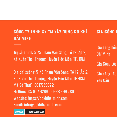
CÔNG TY TNHH SX TM XÂY DỰNG CƠ KHÍ
GIA CÔNG 
HẢI MINH
Gia công bồn
Trụ sở chính: 51/5 Phạm Văn Sáng, Tổ 12, Ấp 2,
Chí Minh
Xã Xuân Thới Thượng, Huyện Hóc Môn, TP.HCM
Gia Công Lố
Địa chỉ xưởng: 51/5 Phạm Văn Sáng, Tổ 12, Ấp 2,
Gia công Lốc
Xã Xuân Thới Thượng, Huyện Hóc Môn, TP.HCM
Yêu Cầu
Mã Số Thuế : 0317759822
Hotline:
037.907.6268
-
0968.399.280
Website:
https://cokhihaiminh.com
Email:
info@cokhihaiminh.com