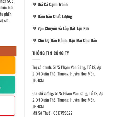
 inox SUS
🔰️ Giá Cả Cạnh Tranh
 chức bữa
hẩu phần
🔰️ Đảm bảo Chất Lượng
vệ sức
🔰️ Vận Chuyển và Lắp Đặt Tận Nơi
🔰️ Chế Độ Bảo Hành, Hậu Mãi Chu Đáo
THÔNG TIN CÔNG TY
Trụ sở chính: 51/5 Phạm Văn Sáng, Tổ 12, Ấp
2, Xã Xuân Thới Thượng, Huyện Hóc Môn,
TP.HCM
p
Địa chỉ xưởng: 51/5 Phạm Văn Sáng, Tổ 12, Ấp
2, Xã Xuân Thới Thượng, Huyện Hóc Môn,
TP.HCM
Mã Số Thuế : 0317759822