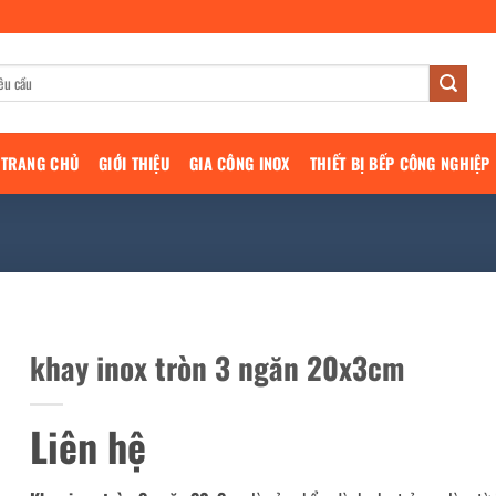
TRANG CHỦ
GIỚI THIỆU
GIA CÔNG INOX
THIẾT BỊ BẾP CÔNG NGHIỆP
khay inox tròn 3 ngăn 20x3cm
Liên hệ