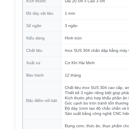
Kích thước
Dài 20 cm x Cao 3 cm
Độ dày vật liệu
1 mm
Số ngăn
3 ngăn
Kiểu dáng
Hình tròn
Chất liệu
Inox SUS 304 chấn dập bằng máy
Xuất xứ
Cơ Khí Hải Minh
Bảo hành
12 tháng
Chất liệu inox SUS 304 cao cấp, a
Thiết kế 3 ngăn riêng biệt giúp ph
Kích thước phù hợp khẩu phần ăn t
Đặc điểm nổi bật
Góc cạnh bo tròn tránh tổn thương
Độ dày 1mm tạo độ chắc chắn và b
Sản xuất bằng công nghệ CNC hiện 
Đựng cơm, thức ăn, thực phẩm cho