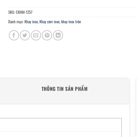
SKU:
CKHM-1257
Danh mục:
Khay inox
,
Khay cơm inox
,
khay inox tròn
THÔNG TIN SẢN PHẨM