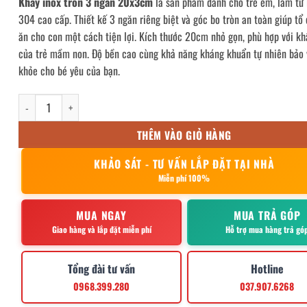
Khay inox tròn 3 ngăn 20x3cm
là sản phẩm dành cho trẻ em, làm từ
304 cao cấp. Thiết kế 3 ngăn riêng biệt và góc bo tròn an toàn giúp tổ
ăn cho con một cách tiện lợi. Kích thước 20cm nhỏ gọn, phù hợp với k
của trẻ mầm non. Độ bền cao cùng khả năng kháng khuẩn tự nhiên bảo 
khỏe cho bé yêu của bạn.
khay inox tròn 3 ngăn 20x3cm số lượng
THÊM VÀO GIỎ HÀNG
KHẢO SÁT - TƯ VẤN LẮP ĐẶT TẠI NHÀ
Miễn phí 100%
MUA NGAY
MUA TRẢ GÓP
Giao hàng và lắp đặt miễn phí
Hỗ trợ mua hàng trả gó
Tổng đài tư vấn
Hotline
0968.399.280
037.907.6268