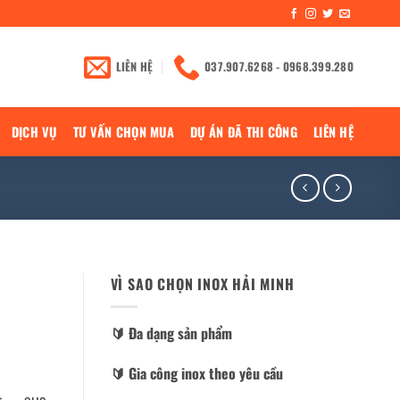
LIÊN HỆ
037.907.6268 - 0968.399.280
DỊCH VỤ
TƯ VẤN CHỌN MUA
DỰ ÁN ĐÃ THI CÔNG
LIÊN HỆ
VÌ SAO CHỌN INOX HẢI MINH
🔰️ Đa dạng sản phẩm
🔰️ Gia công inox theo yêu cầu