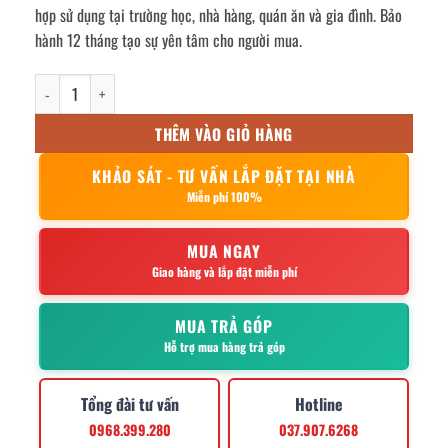
hợp sử dụng tại trường học, nhà hàng, quán ăn và gia đình. Bảo
hành 12 tháng tạo sự yên tâm cho người mua.
khay inox đựng thực phẩm 5 ngăn 29.5x22x4cm số lượng
THÊM VÀO GIỎ HÀNG
KHẢO SÁT - TƯ VẤN LẮP ĐẶT TẠI NHÀ
Miễn phí 100%
MUA NGAY
Giao hàng và lắp đặt miễn phí
MUA TRẢ GÓP
Hỗ trợ mua hàng trả góp
Tổng đài tư vấn
Hotline
0968.399.280
037.907.6268