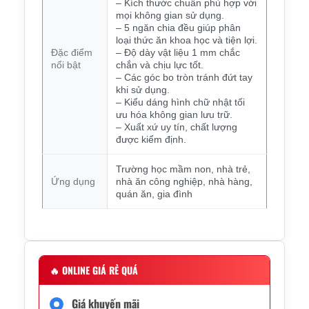
– Kích thước chuẩn phù hợp với
mọi không gian sử dụng.
– 5 ngăn chia đều giúp phân
loại thức ăn khoa học và tiện lợi.
Đặc điểm
– Độ dày vật liệu 1 mm chắc
nổi bật
chắn và chịu lực tốt.
– Các góc bo tròn tránh đứt tay
khi sử dụng.
– Kiểu dáng hình chữ nhật tối
ưu hóa không gian lưu trữ.
– Xuất xứ uy tín, chất lượng
được kiểm định.
Trường học mầm non, nhà trẻ,
Ứng dụng
nhà ăn công nghiệp, nhà hàng,
quán ăn, gia đình
🔥
ONLINE GIÁ RẺ QUÁ
Giá khuyến mãi