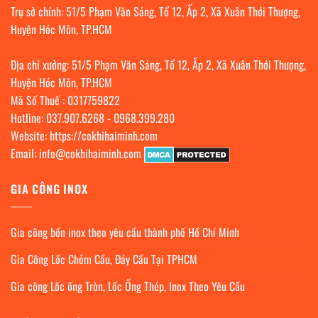
Trụ sở chính: 51/5 Phạm Văn Sáng, Tổ 12, Ấp 2, Xã Xuân Thới Thượng,
Huyện Hóc Môn, TP.HCM
Địa chỉ xưởng: 51/5 Phạm Văn Sáng, Tổ 12, Ấp 2, Xã Xuân Thới Thượng,
Huyện Hóc Môn, TP.HCM
Mã Số Thuế : 0317759822
Hotline:
037.907.6268
-
0968.399.280
Website:
https://cokhihaiminh.com
Email:
info@cokhihaiminh.com
GIA CÔNG INOX
Gia công bồn inox theo yêu cầu thành phố Hồ Chí Minh
Gia Công Lốc Chỏm Cầu, Đáy Cầu Tại TPHCM
Gia công Lốc ống Tròn, Lốc Ống Thép, Inox Theo Yêu Cầu