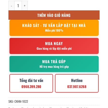
khay cơm inox 5 ngăn 33x23x4cm số lượng
THÊM VÀO GIỎ HÀNG
KHẢO SÁT - TƯ VẤN LẮP ĐẶT TẠI NHÀ
Miễn phí 100%
MUA NGAY
Giao hàng và lắp đặt miễn phí
MUA TRẢ GÓP
Hỗ trợ mua hàng trả góp
Tổng đài tư vấn
Hotline
0968.399.280
037.907.6268
SKU:
CKHM-1022