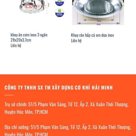
khay ăn cơm inox 3 ngăn
Khay rán hấp cá om dưa inox
28x20x3.7cm
Liên hệ
Liên hệ
CÔNG TY TNHH SX TM XÂY DỰNG CƠ KHÍ HẢI MINH
Trụ sở chính: 51/5 Phạm Văn Sáng, Tổ 12, Ấp 2, Xã Xuân Thới Thượng,
Huyện Hóc Môn, TP.HCM
Địa chỉ xưởng: 51/5 Phạm Văn Sáng, Tổ 12, Ấp 2, Xã Xuân Thới Thượng,
Huyện Hóc Môn, TP.HCM