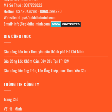
Mã Số Thuế : 0317759822
Hotline:
037.907.6268
-
0968.399.280
Website:
https://cokhihaiminh.com
Email:
info@cokhihaiminh.com
GIA CÔNG INOX
Gia công bồn inox theo yêu cầu thành phố Hồ Chí Minh
Gia Công Lốc Chỏm Cầu, Đáy Cầu Tại TPHCM
Gia công Lốc ống Tròn, Lốc Ống Thép, Inox Theo Yêu Cầu
THÔNG TIN CÔNG TY
Trang Chủ
Về Hải Minh