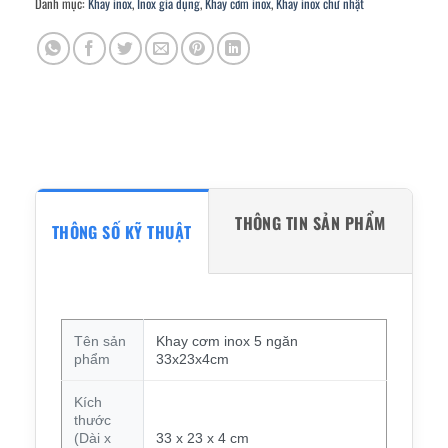
Danh mục:
Khay inox
,
Inox gia dụng
,
Khay cơm inox
,
Khay inox chữ nhật
THÔNG TIN SẢN PHẨM
THÔNG SỐ KỸ THUẬT
Tên sản
Khay cơm inox 5 ngăn
phẩm
33x23x4cm
Kích
thước
(Dài x
33 x 23 x 4 cm