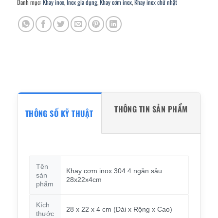
Danh mục:
Khay inox
,
Inox gia dụng
,
Khay cơm inox
,
Khay inox chữ nhật
THÔNG TIN SẢN PHẨM
THÔNG SỐ KỸ THUẬT
Tên
Khay cơm inox 304 4 ngăn sâu
sản
28x22x4cm
phẩm
Kích
28 x 22 x 4 cm (Dài x Rộng x Cao)
thước