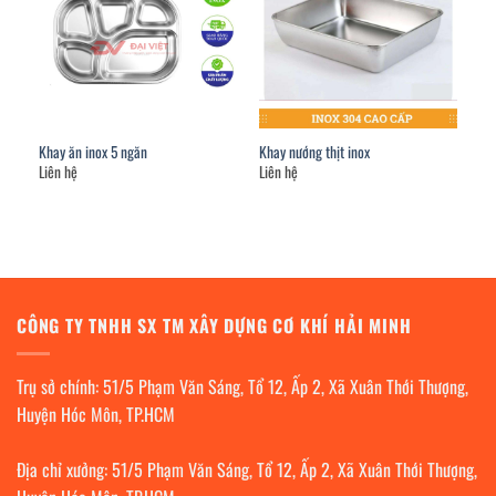
Khay ăn inox 5 ngăn
Khay nướng thịt inox
Liên hệ
Liên hệ
CÔNG TY TNHH SX TM XÂY DỰNG CƠ KHÍ HẢI MINH
Trụ sở chính: 51/5 Phạm Văn Sáng, Tổ 12, Ấp 2, Xã Xuân Thới Thượng,
Huyện Hóc Môn, TP.HCM
Địa chỉ xưởng: 51/5 Phạm Văn Sáng, Tổ 12, Ấp 2, Xã Xuân Thới Thượng,