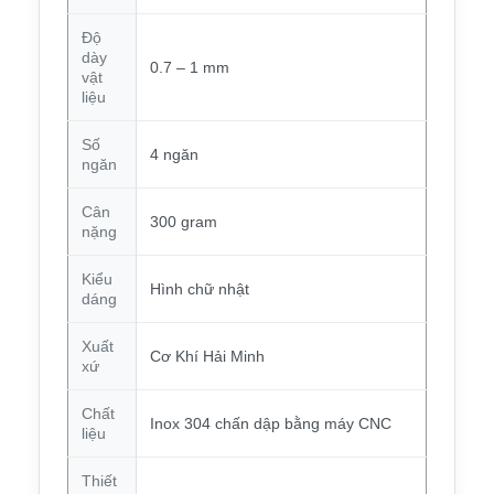
Độ
dày
0.7 – 1 mm
vật
liệu
Số
4 ngăn
ngăn
Cân
300 gram
nặng
Kiểu
Hình chữ nhật
dáng
Xuất
Cơ Khí Hải Minh
xứ
Chất
Inox 304 chấn dập bằng máy CNC
liệu
Thiết