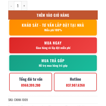
khay cơm inox 304 4 ngăn sâu 28x22x4cm số lượng
THÊM VÀO GIỎ HÀNG
KHẢO SÁT - TƯ VẤN LẮP ĐẶT TẠI NHÀ
Miễn phí 100%
MUA NGAY
Giao hàng và lắp đặt miễn phí
MUA TRẢ GÓP
Hỗ trợ mua hàng trả góp
Tổng đài tư vấn
Hotline
0968.399.280
037.907.6268
SKU:
CKHM-1009