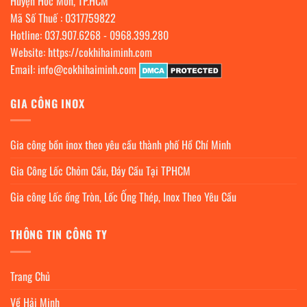
Huyện Hóc Môn, TP.HCM
Mã Số Thuế : 0317759822
Hotline:
037.907.6268
-
0968.399.280
Website:
https://cokhihaiminh.com
Email:
info@cokhihaiminh.com
GIA CÔNG INOX
Gia công bồn inox theo yêu cầu thành phố Hồ Chí Minh
Gia Công Lốc Chỏm Cầu, Đáy Cầu Tại TPHCM
Gia công Lốc ống Tròn, Lốc Ống Thép, Inox Theo Yêu Cầu
THÔNG TIN CÔNG TY
Trang Chủ
Về Hải Minh