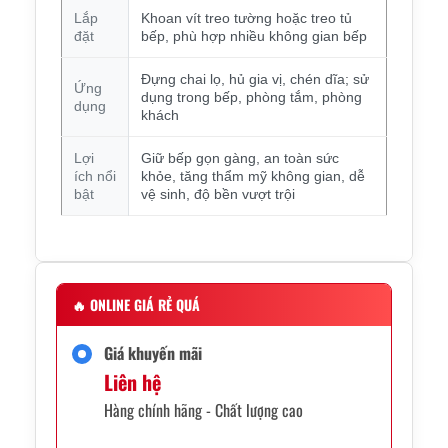
Lắp
Khoan vít treo tường hoặc treo tủ
đặt
bếp, phù hợp nhiều không gian bếp
Đựng chai lọ, hủ gia vị, chén dĩa; sử
Ứng
dụng trong bếp, phòng tắm, phòng
dụng
khách
Lợi
Giữ bếp gọn gàng, an toàn sức
ích nổi
khỏe, tăng thẩm mỹ không gian, dễ
bật
vệ sinh, độ bền vượt trội
🔥
ONLINE GIÁ RẺ QUÁ
Giá khuyến mãi
Liên hệ
Hàng chính hãng - Chất lượng cao