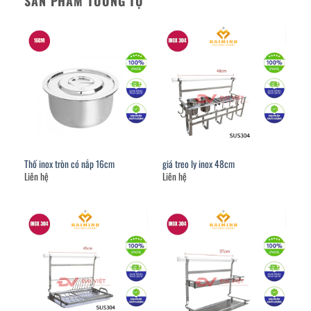
SẢN PHẨM TƯƠNG TỰ
Thố inox tròn có nắp 16cm
giá treo ly inox 48cm
Liên hệ
Liên hệ