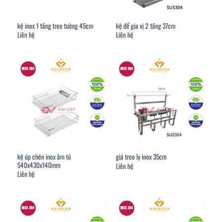
kệ inox 1 tầng treo tường 45cm
kệ để gia vị 2 tầng 37cm
Liên hệ
Liên hệ
kệ úp chén inox âm tủ
giá treo ly inox 35cm
540x430x140mm
Liên hệ
Liên hệ