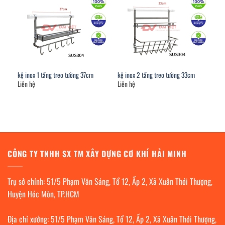
kệ inox 1 tầng treo tường 37cm
kệ inox 2 tầng treo tường 33cm
Liên hệ
Liên hệ
CÔNG TY TNHH SX TM XÂY DỰNG CƠ KHÍ HẢI MINH
Trụ sở chính: 51/5 Phạm Văn Sáng, Tổ 12, Ấp 2, Xã Xuân Thới Thượng,
Huyện Hóc Môn, TP.HCM
Địa chỉ xưởng: 51/5 Phạm Văn Sáng, Tổ 12, Ấp 2, Xã Xuân Thới Thượng,