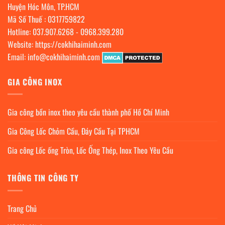
Huyện Hóc Môn, TP.HCM
Mã Số Thuế : 0317759822
Hotline:
037.907.6268
-
0968.399.280
Website:
https://cokhihaiminh.com
Email:
info@cokhihaiminh.com
GIA CÔNG INOX
Gia công bồn inox theo yêu cầu thành phố Hồ Chí Minh
Gia Công Lốc Chỏm Cầu, Đáy Cầu Tại TPHCM
Gia công Lốc ống Tròn, Lốc Ống Thép, Inox Theo Yêu Cầu
THÔNG TIN CÔNG TY
Trang Chủ