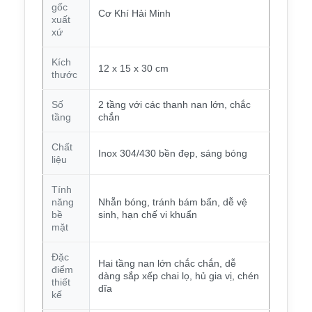
gốc
Cơ Khí Hải Minh
xuất
xứ
Kích
12 x 15 x 30 cm
thước
Số
2 tầng với các thanh nan lớn, chắc
tầng
chắn
Chất
Inox 304/430 bền đẹp, sáng bóng
liệu
Tính
năng
Nhẵn bóng, tránh bám bẩn, dễ vệ
bề
sinh, hạn chế vi khuẩn
mặt
Đặc
Hai tầng nan lớn chắc chắn, dễ
điểm
dàng sắp xếp chai lọ, hủ gia vị, chén
thiết
dĩa
kế