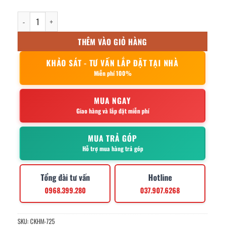
kệ gia vị 2 tầng vít 12x15x30cm số lượng
THÊM VÀO GIỎ HÀNG
KHẢO SÁT - TƯ VẤN LẮP ĐẶT TẠI NHÀ
Miễn phí 100%
MUA NGAY
Giao hàng và lắp đặt miễn phí
MUA TRẢ GÓP
Hỗ trợ mua hàng trả góp
Tổng đài tư vấn
Hotline
0968.399.280
037.907.6268
SKU:
CKHM-725