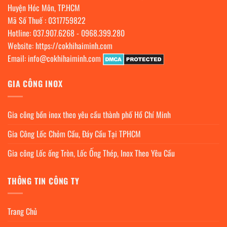
Huyện Hóc Môn, TP.HCM
Mã Số Thuế : 0317759822
Hotline:
037.907.6268
-
0968.399.280
Website:
https://cokhihaiminh.com
Email:
info@cokhihaiminh.com
GIA CÔNG INOX
Gia công bồn inox theo yêu cầu thành phố Hồ Chí Minh
Gia Công Lốc Chỏm Cầu, Đáy Cầu Tại TPHCM
Gia công Lốc ống Tròn, Lốc Ống Thép, Inox Theo Yêu Cầu
THÔNG TIN CÔNG TY
Trang Chủ