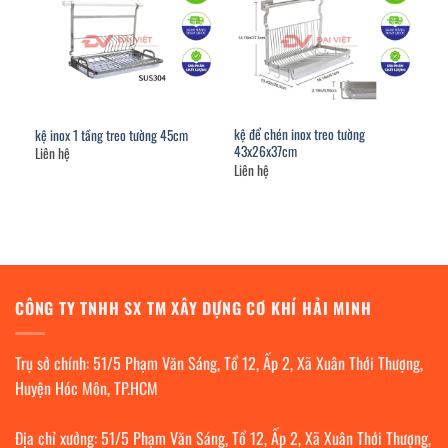
kệ để chén inox treo tường
kệ inox 1 tầng treo tường 45cm
43x26x37cm
Liên hệ
Liên hệ
CÔNG TY TNHH SX TM XÂY DỰNG CƠ KHÍ HẢI MINH
Trụ sở chính: 51/5 Phạm Văn Sáng, Tổ 12, Ấp 2, Xã Xuân Thới Thượng,
Huyện Hóc Môn, TP.HCM
Địa chỉ xưởng: 51/5 Phạm Văn Sáng, Tổ 12, Ấp 2, Xã Xuân Thới Thượng,