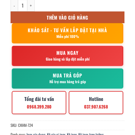
kệ gia vị 2 tầng vít 12x12x60cm số lượng
THÊM VÀO GIỎ HÀNG
KHẢO SÁT - TƯ VẤN LẮP ĐẶT TẠI NHÀ
Miễn phí 100%
MUA NGAY
Giao hàng và lắp đặt miễn phí
MUA TRẢ GÓP
Hỗ trợ mua hàng trả góp
Tổng đài tư vấn
Hotline
0968.399.280
037.907.6268
SKU:
CKHM-724
Danh mục:
Inox gia dụng
,
Kệ gia vị inox
,
Kệ inox
,
Kệ inox treo tường