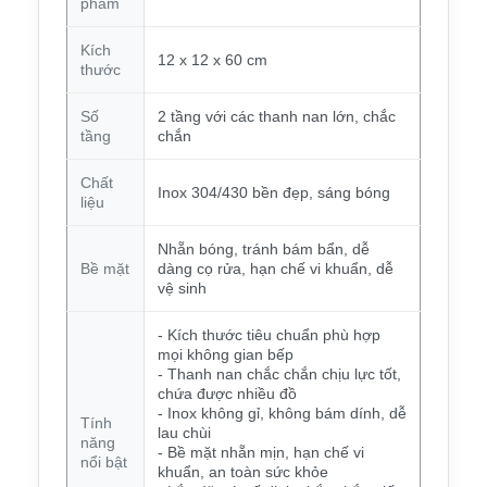
phẩm
Kích
12 x 12 x 60 cm
thước
Số
2 tầng với các thanh nan lớn, chắc
tầng
chắn
Chất
Inox 304/430 bền đẹp, sáng bóng
liệu
Nhẵn bóng, tránh bám bẩn, dễ
Bề mặt
dàng cọ rửa, hạn chế vi khuẩn, dễ
vệ sinh
- Kích thước tiêu chuẩn phù hợp
mọi không gian bếp
- Thanh nan chắc chắn chịu lực tốt,
chứa được nhiều đồ
- Inox không gỉ, không bám dính, dễ
Tính
lau chùi
năng
- Bề mặt nhẵn mịn, hạn chế vi
nổi bật
khuẩn, an toàn sức khỏe