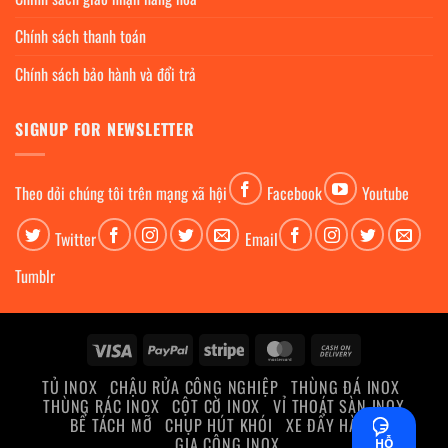
Chính sách thanh toán
Chính sách bảo hành và đổi trả
SIGNUP FOR NEWSLETTER
Theo dỏi chúng tôi trên mạng xã hội
Facebook
Youtube
Twitter
Email
Tumblr
Visa
PayPal
Stripe
MasterCard
Cash
On
TỦ INOX
CHẬU RỬA CÔNG NGHIỆP
THÙNG ĐÁ INOX
Delivery
THÙNG RÁC INOX
CỘT CỜ INOX
VỈ THOÁT SÀN INOX
BỂ TÁCH MỠ
CHỤP HÚT KHÓI
XE ĐẨY HÀNG
GIA CÔNG INOX
HỖ