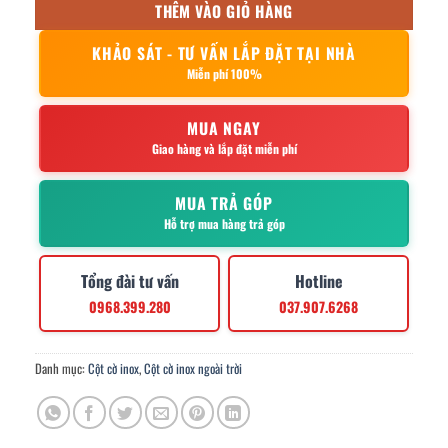
THÊM VÀO GIỎ HÀNG
KHẢO SÁT - TƯ VẤN LẮP ĐẶT TẠI NHÀ
Miễn phí 100%
MUA NGAY
Giao hàng và lắp đặt miễn phí
MUA TRẢ GÓP
Hỗ trợ mua hàng trả góp
Tổng đài tư vấn
Hotline
0968.399.280
037.907.6268
Danh mục:
Cột cờ inox
,
Cột cờ inox ngoài trời