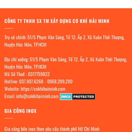
CÔNG TY TNHH SX TM XÂY DỰNG CƠ KHÍ HẢI MINH
Trụ sở chính: 51/5 Phạm Văn Sáng, Tổ 12, Ấp 2, Xã Xuân Thới Thượng,
Huyện Hóc Môn, TP.HCM
Địa chỉ xưởng: 51/5 Phạm Văn Sáng, Tổ 12, Ấp 2, Xã Xuân Thới Thượng,
Huyện Hóc Môn, TP.HCM
Mã Số Thuế : 0317759822
Hotline:
037.907.6268
-
0968.399.280
Website:
https://cokhihaiminh.com
Email:
info@cokhihaiminh.com
GIA CÔNG INOX
Gia công bồn inox theo yêu cầu thành phố Hồ Chí Minh