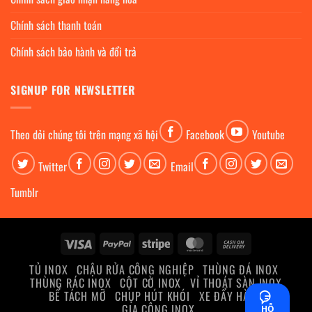
Chính sách thanh toán
Chính sách bảo hành và đổi trả
SIGNUP FOR NEWSLETTER
Theo dỏi chúng tôi trên mạng xã hội
Facebook
Youtube
Twitter
Email
Tumblr
Visa
PayPal
Stripe
MasterCard
Cash
On
TỦ INOX
CHẬU RỬA CÔNG NGHIỆP
THÙNG ĐÁ INOX
Delivery
THÙNG RÁC INOX
CỘT CỜ INOX
VỈ THOÁT SÀN INOX
BỂ TÁCH MỠ
CHỤP HÚT KHÓI
XE ĐẨY HÀNG
GIA CÔNG INOX
HỖ