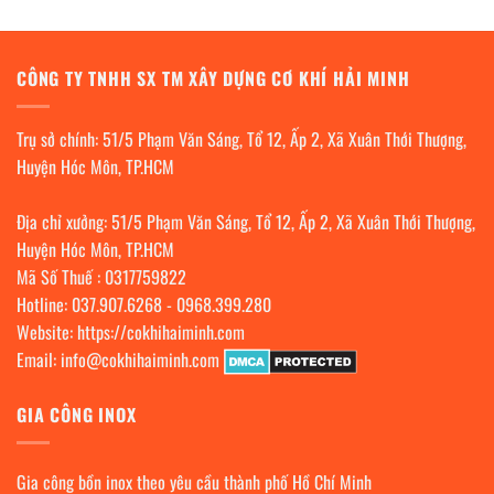
CÔNG TY TNHH SX TM XÂY DỰNG CƠ KHÍ HẢI MINH
Trụ sở chính: 51/5 Phạm Văn Sáng, Tổ 12, Ấp 2, Xã Xuân Thới Thượng,
Huyện Hóc Môn, TP.HCM
Địa chỉ xưởng: 51/5 Phạm Văn Sáng, Tổ 12, Ấp 2, Xã Xuân Thới Thượng,
Huyện Hóc Môn, TP.HCM
Mã Số Thuế : 0317759822
Hotline:
037.907.6268
-
0968.399.280
Website:
https://cokhihaiminh.com
Email:
info@cokhihaiminh.com
GIA CÔNG INOX
Gia công bồn inox theo yêu cầu thành phố Hồ Chí Minh