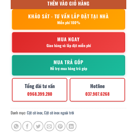
THÊM VÀO GIỎ HÀNG
KHẢO SÁT - TƯ VẤN LẮP ĐẶT TẠI NHÀ
Miễn phí 100%
MUA NGAY
Giao hàng và lắp đặt miễn phí
MUA TRẢ GÓP
Hỗ trợ mua hàng trả góp
Tổng đài tư vấn
Hotline
0968.399.280
037.907.6268
Danh mục:
Cột cờ inox
,
Cột cờ inox ngoài trời