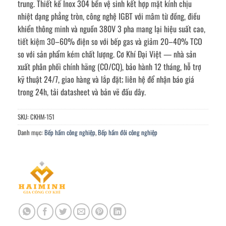
trung. Thiết kế Inox 304 bền vệ sinh kết hợp mặt kính chịu
nhiệt dạng phẳng tròn, công nghệ IGBT với mâm từ đồng, điều
khiển thông minh và nguồn 380V 3 pha mang lại hiệu suất cao,
tiết kiệm 30–60% điện so với bếp gas và giảm 20–40% TCO
so với sản phẩm kém chất lượng. Cơ Khí Đại Việt — nhà sản
xuất phân phối chính hãng (CO/CQ), bảo hành 12 tháng, hỗ trợ
kỹ thuật 24/7, giao hàng và lắp đặt; liên hệ để nhận báo giá
trong 24h, tải datasheet và bản vẽ đấu dây.
SKU:
CKHM-151
Danh mục:
Bếp hầm công nghiệp
,
Bếp hầm đôi công nghiệp