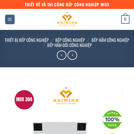
Bỏ
THIẾT KẾ VÀ THI CÔNG BẾP CÔNG NGHIỆP INOX
qua
nội
0
dung
THIẾT BỊ BẾP CÔNG NGHIỆP
/
BẾP CÔNG NGHIỆP
/
BẾP HẦM CÔNG NGHIỆP
/
BẾP HẦM ĐÔI CÔNG NGHIỆP