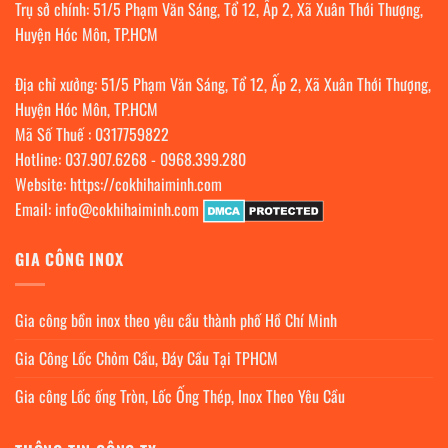
Trụ sở chính: 51/5 Phạm Văn Sáng, Tổ 12, Ấp 2, Xã Xuân Thới Thượng,
Huyện Hóc Môn, TP.HCM
Địa chỉ xưởng: 51/5 Phạm Văn Sáng, Tổ 12, Ấp 2, Xã Xuân Thới Thượng,
Huyện Hóc Môn, TP.HCM
Mã Số Thuế : 0317759822
Hotline:
037.907.6268
-
0968.399.280
Website:
https://cokhihaiminh.com
Email:
info@cokhihaiminh.com
GIA CÔNG INOX
Gia công bồn inox theo yêu cầu thành phố Hồ Chí Minh
Gia Công Lốc Chỏm Cầu, Đáy Cầu Tại TPHCM
Gia công Lốc ống Tròn, Lốc Ống Thép, Inox Theo Yêu Cầu