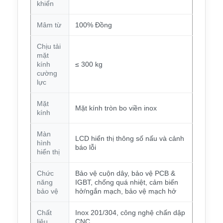
khiển
Mâm từ
100% Đồng
Chịu tải
mặt
kính
≤ 300 kg
cường
lực
Mặt
Mặt kính tròn bo viền inox
kính
Màn
LCD hiển thị thông số nấu và cảnh
hình
báo lỗi
hiển thị
Chức
Bảo vệ cuộn dây, bảo vệ PCB &
năng
IGBT, chống quá nhiệt, cảm biến
bảo vệ
hở/ngắn mạch, bảo vệ mạch hở
Chất
Inox 201/304, công nghệ chấn dập
liệu
CNC