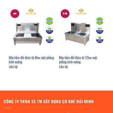
Bếp hầm đôi điện từ 8kw mặt phẳng
Bếp hầm đôi điện từ 12kw mặt
kính vuông
phẳng kính vuông
Liên hệ
Liên hệ
CÔNG TY TNHH SX TM XÂY DỰNG CƠ KHÍ HẢI MINH