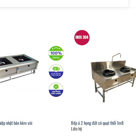
iệp nhật bản kèm vòi
Bếp á 2 họng đất có quạt thổi 1m8
Liên hệ