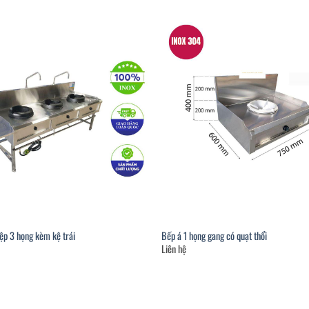
ệp 3 họng kèm kệ trái
Bếp á 1 họng gang có quạt thổi
Liên hệ