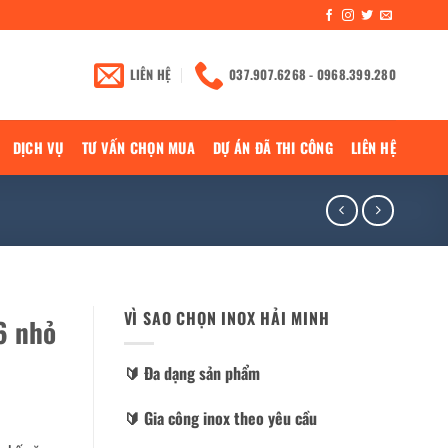
LIÊN HỆ
037.907.6268 - 0968.399.280
DỊCH VỤ
TƯ VẤN CHỌN MUA
DỰ ÁN ĐÃ THI CÔNG
LIÊN HỆ
VÌ SAO CHỌN INOX HẢI MINH
6 nhỏ
🔰️ Đa dạng sản phẩm
🔰️ Gia công inox theo yêu cầu