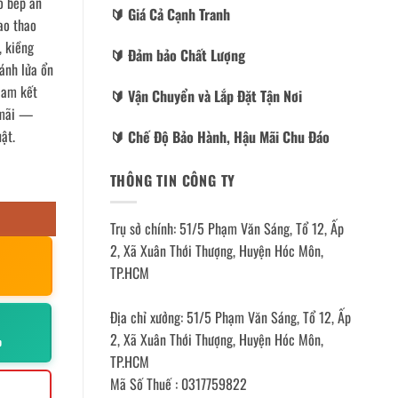
o bếp ăn
🔰️ Giá Cả Cạnh Tranh
ao thao
, kiềng
🔰️ Đảm bảo Chất Lượng
đánh lửa ổn
 cam kết
🔰️ Vận Chuyển và Lắp Đặt Tận Nơi
u mãi —
ật.
🔰️ Chế Độ Bảo Hành, Hậu Mãi Chu Đáo
THÔNG TIN CÔNG TY
Trụ sở chính: 51/5 Phạm Văn Sáng, Tổ 12, Ấp
2, Xã Xuân Thới Thượng, Huyện Hóc Môn,
TP.HCM
Địa chỉ xưởng: 51/5 Phạm Văn Sáng, Tổ 12, Ấp
2, Xã Xuân Thới Thượng, Huyện Hóc Môn,
p
TP.HCM
Mã Số Thuế : 0317759822