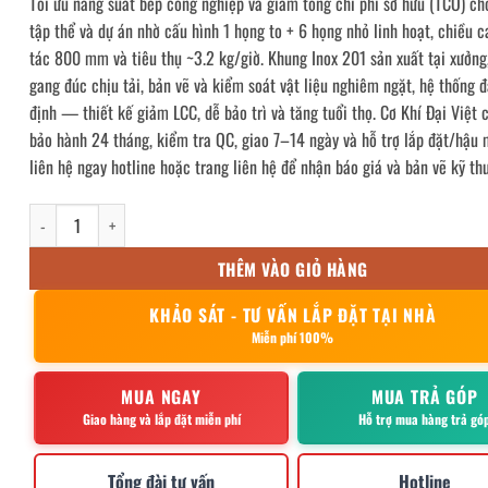
Tối ưu năng suất bếp công nghiệp và giảm tổng chi phí sở hữu (TCO) ch
tập thể và dự án nhờ cấu hình 1 họng to + 6 họng nhỏ linh hoạt, chiều c
tác 800 mm và tiêu thụ ~3.2 kg/giờ. Khung Inox 201 sản xuất tại xưởng
gang đúc chịu tải, bản vẽ và kiểm soát vật liệu nghiêm ngặt, hệ thống 
định — thiết kế giảm LCC, dễ bảo trì và tăng tuổi thọ. Cơ Khí Đại Việt
bảo hành 24 tháng, kiểm tra QC, giao 7–14 ngày và hỗ trợ lắp đặt/hậ
liên hệ ngay hotline hoặc trang liên hệ để nhận báo giá và bản vẽ kỹ thu
Bếp ga giàn công nghiệp 1200 – 1 To 6 nhỏ số lượng
THÊM VÀO GIỎ HÀNG
KHẢO SÁT - TƯ VẤN LẮP ĐẶT TẠI NHÀ
Miễn phí 100%
MUA NGAY
MUA TRẢ GÓP
Giao hàng và lắp đặt miễn phí
Hỗ trợ mua hàng trả gó
Tổng đài tư vấn
Hotline