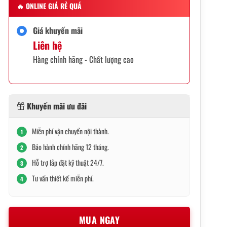
🔥
ONLINE GIÁ RẺ QUÁ
Giá khuyến mãi
Liên hệ
Hàng chính hãng - Chất lượng cao
Khuyến mãi ưu đãi
Miễn phí vận chuyển nội thành.
1
Bảo hành chính hãng 12 tháng.
2
Hỗ trợ lắp đặt kỹ thuật 24/7.
3
Tư vấn thiết kế miễn phí.
4
MUA NGAY