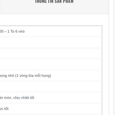
THÔNG TIN SẢN PHẨM
00 – 1 To 6 nhỏ
 họng nhỏ (1 vòng lửa mỗi họng)
n mòn, chịu nhiệt tốt
ực tốt