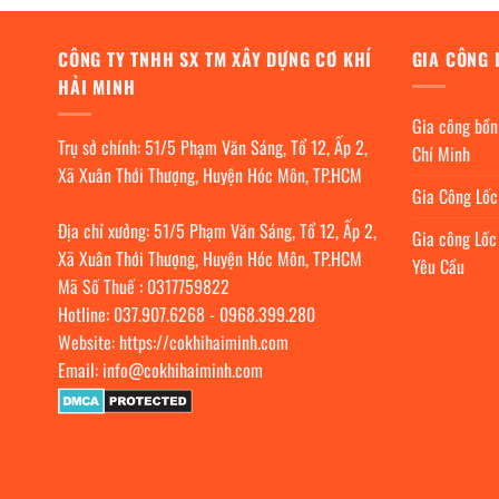
CÔNG TY TNHH SX TM XÂY DỰNG CƠ KHÍ
GIA CÔNG 
HẢI MINH
Gia công bồn
Trụ sở chính: 51/5 Phạm Văn Sáng, Tổ 12, Ấp 2,
Chí Minh
Xã Xuân Thới Thượng, Huyện Hóc Môn, TP.HCM
Gia Công Lố
Địa chỉ xưởng: 51/5 Phạm Văn Sáng, Tổ 12, Ấp 2,
Gia công Lốc
Xã Xuân Thới Thượng, Huyện Hóc Môn, TP.HCM
Yêu Cầu
Mã Số Thuế : 0317759822
Hotline:
037.907.6268
-
0968.399.280
Website:
https://cokhihaiminh.com
Email:
info@cokhihaiminh.com