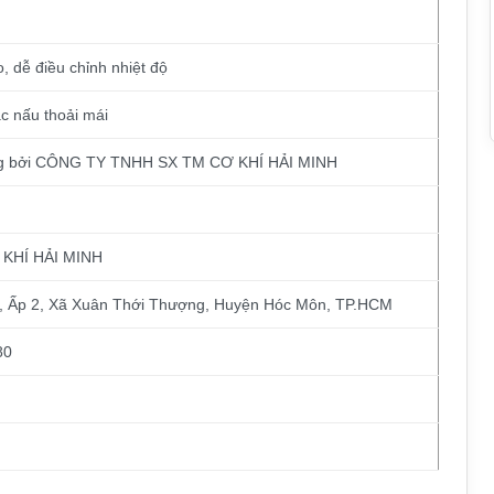
, dễ điều chỉnh nhiệt độ
c nấu thoải mái
ãng bởi CÔNG TY TNHH SX TM CƠ KHÍ HẢI MINH
KHÍ HẢI MINH
, Ấp 2, Xã Xuân Thới Thượng, Huyện Hóc Môn, TP.HCM
80