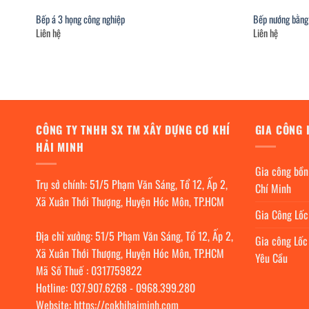
Bếp á 3 họng công nghiệp
Bếp nướng bằng
Liên hệ
Liên hệ
CÔNG TY TNHH SX TM XÂY DỰNG CƠ KHÍ
GIA CÔNG 
HẢI MINH
Gia công bồn
Trụ sở chính: 51/5 Phạm Văn Sáng, Tổ 12, Ấp 2,
Chí Minh
Xã Xuân Thới Thượng, Huyện Hóc Môn, TP.HCM
Gia Công Lố
Địa chỉ xưởng: 51/5 Phạm Văn Sáng, Tổ 12, Ấp 2,
Gia công Lốc
Xã Xuân Thới Thượng, Huyện Hóc Môn, TP.HCM
Yêu Cầu
Mã Số Thuế : 0317759822
Hotline:
037.907.6268
-
0968.399.280
Website:
https://cokhihaiminh.com