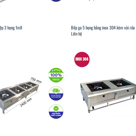
iệp 3 họng 1m8
Bếp ga 5 họng bằng inox 304 kèm vòi rửa
Liên hệ