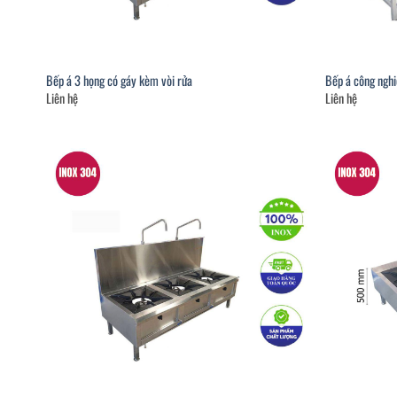
Bếp á 3 họng có gáy kèm vòi rửa
Bếp á công ngh
Liên hệ
Liên hệ