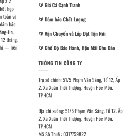
ếp á 2
🔰️ Giá Cả Cạnh Tranh
kết hợp
n toàn và
🔰️ Đảm bảo Chất Lượng
G đảm bảo
ăng-tin,
🔰️ Vận Chuyển và Lắp Đặt Tận Nơi
 12 tháng,
phí — liên
🔰️ Chế Độ Bảo Hành, Hậu Mãi Chu Đáo
THÔNG TIN CÔNG TY
Trụ sở chính: 51/5 Phạm Văn Sáng, Tổ 12, Ấp
2, Xã Xuân Thới Thượng, Huyện Hóc Môn,
TP.HCM
Địa chỉ xưởng: 51/5 Phạm Văn Sáng, Tổ 12, Ấp
2, Xã Xuân Thới Thượng, Huyện Hóc Môn,
TP.HCM
Mã Số Thuế : 0317759822