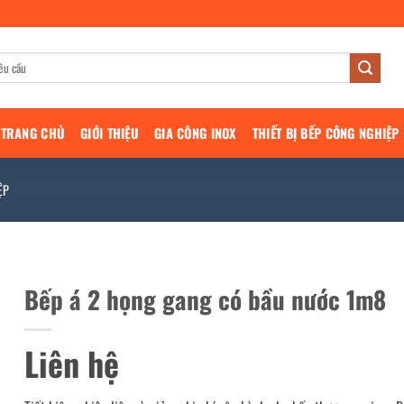
TRANG CHỦ
GIỚI THIỆU
GIA CÔNG INOX
THIẾT BỊ BẾP CÔNG NGHIỆP
ỆP
Bếp á 2 họng gang có bầu nước 1m8
Liên hệ