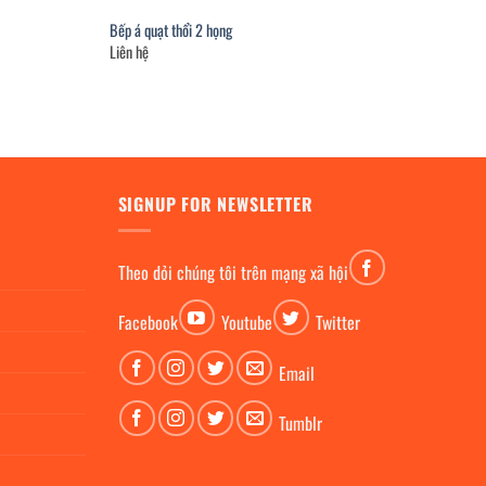
Bếp á quạt thổi 2 họng
Liên hệ
SIGNUP FOR NEWSLETTER
Theo dỏi chúng tôi trên mạng xã hội
Facebook
Youtube
Twitter
Email
Tumblr