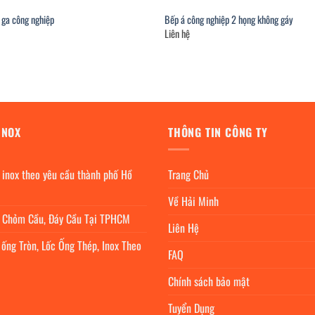
 ga công nghiệp
Bếp á công nghiệp 2 họng không gáy
Liên hệ
INOX
THÔNG TIN CÔNG TY
 inox theo yêu cầu thành phố Hồ
Trang Chủ
Về Hải Minh
c Chỏm Cầu, Đáy Cầu Tại TPHCM
Liên Hệ
 ống Tròn, Lốc Ống Thép, Inox Theo
FAQ
Chính sách bảo mật
Tuyển Dụng