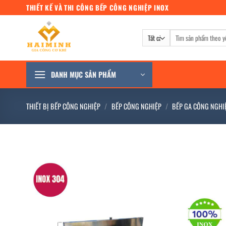
Bỏ
THIẾT KẾ VÀ THI CÔNG BẾP CÔNG NGHIỆP INOX
qua
nội
Tìm
dung
kiếm:
DANH MỤC SẢN PHẨM
THIẾT BỊ BẾP CÔNG NGHIỆP
/
BẾP CÔNG NGHIỆP
/
BẾP GA CÔNG NGHI