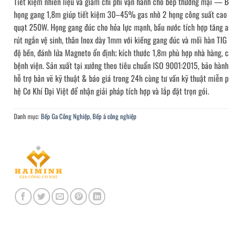
Tiết kiệm nhiên liệu và giảm chi phí vận hành cho bếp thương mại — B
họng gang 1,8m giúp tiết kiệm 30–45% gas nhờ 2 họng công suất cao 
quạt 250W. Họng gang đúc cho hỏa lực mạnh, bầu nước tích hợp tăng a
rút ngắn vệ sinh, thân Inox dày 1mm với kiềng gang đúc và mối hàn TI
độ bền, đánh lửa Magneto ổn định; kích thước 1,8m phù hợp nhà hàng, c
bệnh viện. Sản xuất tại xưởng theo tiêu chuẩn ISO 9001:2015, bảo hành
hỗ trợ bản vẽ kỹ thuật & báo giá trong 24h cùng tư vấn kỹ thuật miễn 
hệ Cơ Khí Đại Việt để nhận giải pháp tích hợp và lắp đặt trọn gói.
Danh mục:
Bếp Ga Công Nghiệp
,
Bếp á công nghiệp