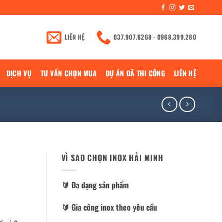
LIÊN HỆ
037.907.6268 - 0968.399.280
DỊCH VỤ
TƯ VẤN CHỌN MUA
DỰ ÁN ĐÃ THI CÔNG
LIÊN HỆ
VÌ SAO CHỌN INOX HẢI MINH
🔰️ Đa dạng sản phẩm
🔰️ Gia công inox theo yêu cầu