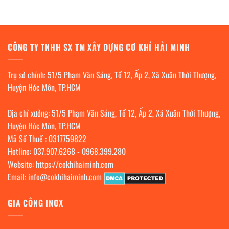
CÔNG TY TNHH SX TM XÂY DỰNG CƠ KHÍ HẢI MINH
Trụ sở chính: 51/5 Phạm Văn Sáng, Tổ 12, Ấp 2, Xã Xuân Thới Thượng,
Huyện Hóc Môn, TP.HCM
Địa chỉ xưởng: 51/5 Phạm Văn Sáng, Tổ 12, Ấp 2, Xã Xuân Thới Thượng,
Huyện Hóc Môn, TP.HCM
Mã Số Thuế : 0317759822
Hotline:
037.907.6268
-
0968.399.280
Website:
https://cokhihaiminh.com
Email:
info@cokhihaiminh.com
GIA CÔNG INOX