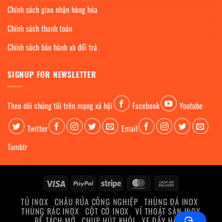
Chính sách giao nhận hàng hóa
Chính sách thanh toán
Chính sách bảo hành và đổi trả
SIGNUP FOR NEWSLETTER
Theo dỏi chúng tôi trên mạng xã hội
Facebook
Youtube
Twitter
Email
Tumblr
Visa
PayPal
Stripe
MasterCard
Cash
On
TỦ INOX
CHẬU RỬA CÔNG NGHIỆP
THÙNG ĐÁ INOX
Delivery
THÙNG RÁC INOX
CỘT CỜ INOX
VỈ THOÁT SÀN INOX
BỂ TÁCH MỠ
CHỤP HÚT KHÓI
XE ĐẨY HÀNG