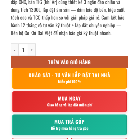
dập CNC, hàn TIG (khí Ar) cùng thiết kế 3 ngăn đảo chiều và
dung tích 1300L, lắp đặt âm sàn — đảm bảo độ bền, hiệu suất
tách cao và TCO thấp hơn so với giải pháp giá rẻ. Cam kết bảo
hành 12 tháng và tư vấn kỹ thuật + lắp đặt chuyên nghiệp —
liên hệ Cơ Khí Đại Việt để nhận báo giá kỹ thuật nhanh.
Bể tách mỡ inox 1300l số lượng
THÊM VÀO GIỎ HÀNG
KHẢO SÁT - TƯ VẤN LẮP ĐẶT TẠI NHÀ
Miễn phí 100%
MUA NGAY
Giao hàng và lắp đặt miễn phí
MUA TRẢ GÓP
Hỗ trợ mua hàng trả góp