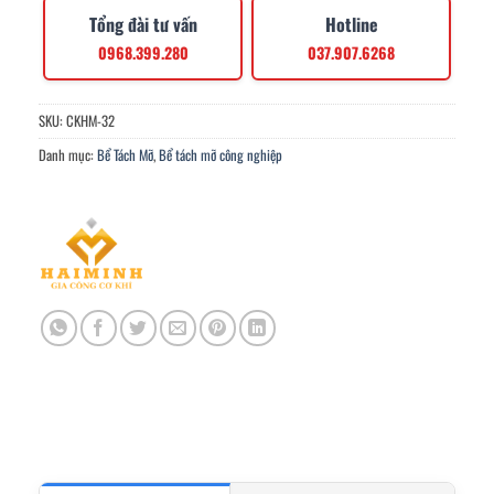
Tổng đài tư vấn
Hotline
0968.399.280
037.907.6268
SKU:
CKHM-32
Danh mục:
Bể Tách Mỡ
,
Bể tách mỡ công nghiệp