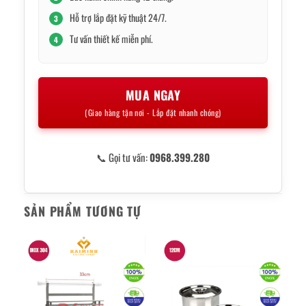
Hỗ trợ lắp đặt kỹ thuật 24/7.
3
Tư vấn thiết kế miễn phí.
4
MUA NGAY
(Giao hàng tận nơi - Lắp đặt nhanh chóng)
📞 Gọi tư vấn:
0968.399.280
SẢN PHẨM TƯƠNG TỰ