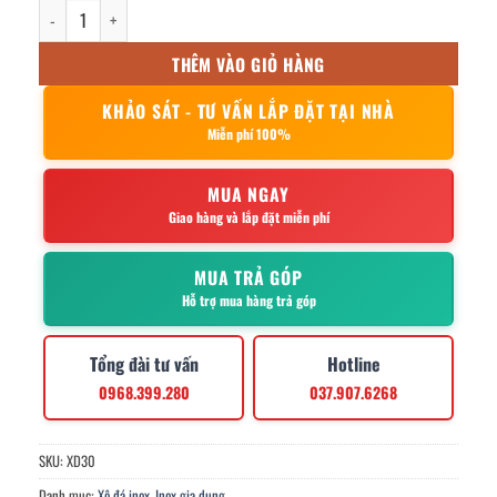
Xô đá Inox size 30 – Cái số lượng
THÊM VÀO GIỎ HÀNG
KHẢO SÁT - TƯ VẤN LẮP ĐẶT TẠI NHÀ
Miễn phí 100%
MUA NGAY
Giao hàng và lắp đặt miễn phí
MUA TRẢ GÓP
Hỗ trợ mua hàng trả góp
Tổng đài tư vấn
Hotline
0968.399.280
037.907.6268
SKU:
XD30
Danh mục:
Xô đá inox
,
Inox gia dụng