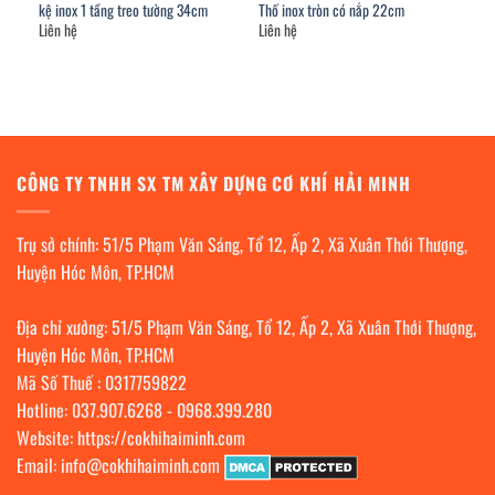
kệ inox 1 tầng treo tường 34cm
Thố inox tròn có nắp 22cm
Liên hệ
Liên hệ
CÔNG TY TNHH SX TM XÂY DỰNG CƠ KHÍ HẢI MINH
Trụ sở chính: 51/5 Phạm Văn Sáng, Tổ 12, Ấp 2, Xã Xuân Thới Thượng,
Huyện Hóc Môn, TP.HCM
Địa chỉ xưởng: 51/5 Phạm Văn Sáng, Tổ 12, Ấp 2, Xã Xuân Thới Thượng,
Huyện Hóc Môn, TP.HCM
Mã Số Thuế : 0317759822
Hotline:
037.907.6268
-
0968.399.280
Website:
https://cokhihaiminh.com
Email:
info@cokhihaiminh.com