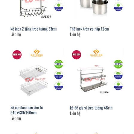
kệ inox 2 tầng treo tường 33cm
Thố inox tròn có nắp 12cm
Liên hệ
Liên hệ
kệ úp chén inox âm tủ
kệ để gia vị treo tường 48cm
540x430x140mm
Liên hệ
Liên hệ