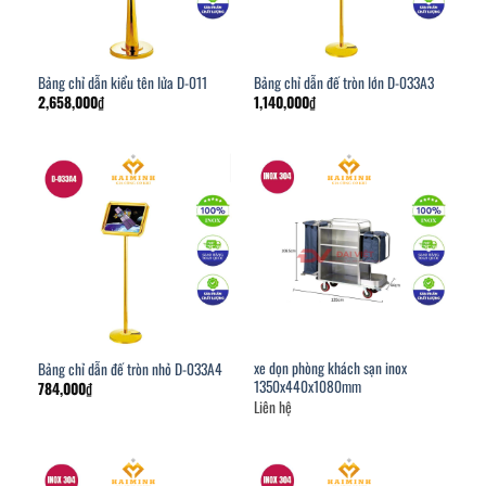
Bảng chỉ dẫn kiểu tên lửa D-011
Bảng chỉ dẫn đế tròn lớn D-033A3
2,658,000
₫
1,140,000
₫
xe dọn phòng khách sạn inox
Bảng chỉ dẫn đế tròn nhỏ D-033A4
1350x440x1080mm
784,000
₫
Liên hệ