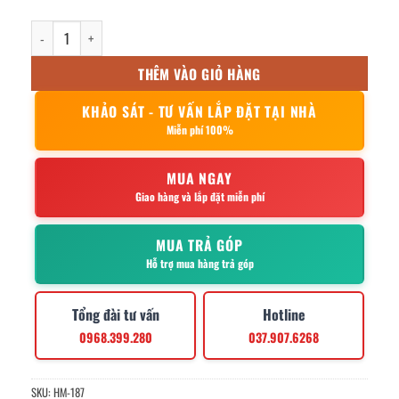
xe làm buồng phòng 1380x470x1080mm số lượng
THÊM VÀO GIỎ HÀNG
KHẢO SÁT - TƯ VẤN LẮP ĐẶT TẠI NHÀ
Miễn phí 100%
MUA NGAY
Giao hàng và lắp đặt miễn phí
MUA TRẢ GÓP
Hỗ trợ mua hàng trả góp
Tổng đài tư vấn
Hotline
0968.399.280
037.907.6268
SKU:
HM-187