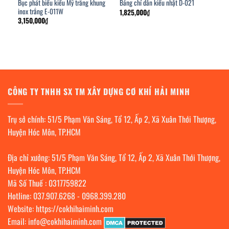
Bục phát biểu kiểu Mỹ trắng khung
Bảng chỉ dẫn kiểu nhật D-021
inox trắng E-011W
1,825,000
₫
3,150,000
₫
CÔNG TY TNHH SX TM XÂY DỰNG CƠ KHÍ HẢI MINH
Trụ sở chính: 51/5 Phạm Văn Sáng, Tổ 12, Ấp 2, Xã Xuân Thới Thượng,
Huyện Hóc Môn, TP.HCM
Địa chỉ xưởng: 51/5 Phạm Văn Sáng, Tổ 12, Ấp 2, Xã Xuân Thới Thượng,
Huyện Hóc Môn, TP.HCM
Mã Số Thuế : 0317759822
Hotline:
037.907.6268
-
0968.399.280
Website:
https://cokhihaiminh.com
Email:
info@cokhihaiminh.com