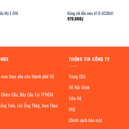
iểu Mỹ E-016
Bảng chỉ dẫn inox A1 D-033BA1
970,000
₫
INOX
THÔNG TIN CÔNG TY
 inox theo yêu cầu thành phố Hồ
Trang Chủ
Về Hải Minh
c Chỏm Cầu, Đáy Cầu Tại TPHCM
Liên Hệ
 ống Tròn, Lốc Ống Thép, Inox Theo
FAQ
Chính sách bảo mật