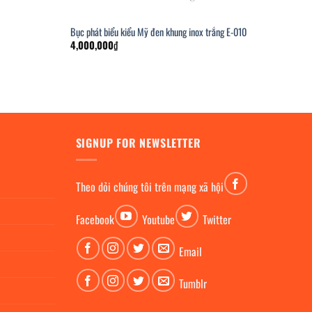
Bục phát biểu kiểu Mỹ đen khung inox trắng E-010
4,000,000
₫
SIGNUP FOR NEWSLETTER
Theo dỏi chúng tôi trên mạng xã hội
Facebook
Youtube
Twitter
Email
Tumblr