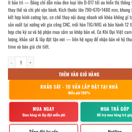
ít bảo trì — Bảng chỉ dẫn màu đen loại lớn D-017 tối ưu hiển thị thông 
thay thế và chi phí vận hành. Kích thước lớn 790×670×1480 mm, khung 
kết hợp kính cường lực, cơ chế thay nội dung nhanh với khóa không gỉ tá
sản xuất tại xưởng với gia công CNC, mối hàn TIG/MIG và bảo hành 12 t
hợp cho kỹ sư và bộ phận mua sắm so khớp bản vẽ. Cơ Khí Đại Việt cam
lượng, khảo sát & lắp đặt tận nơi — liên hệ ngay để nhận bản vẽ kỹ thu
time và báo giá chi tiết.
Bảng chỉ dẫn màu đen loại lớn D-017 số lượng
THÊM VÀO GIỎ HÀNG
KHẢO SÁT - TƯ VẤN LẮP ĐẶT TẠI NHÀ
Miễn phí 100%
MUA NGAY
MUA TRẢ GÓP
Giao hàng và lắp đặt miễn phí
Hỗ trợ mua hàng trả gó
Tổng đài tư vấn
Hotline