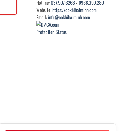
Hotline:
037.907.6268
-
0968.399.280
Website:
https://cokhihaiminh.com
Email:
info@cokhihaiminh.com