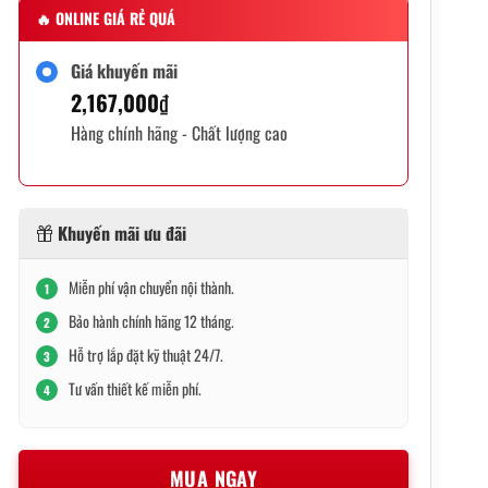
🔥
ONLINE GIÁ RẺ QUÁ
Giá khuyến mãi
2,167,000
₫
Hàng chính hãng - Chất lượng cao
Khuyến mãi ưu đãi
Miễn phí vận chuyển nội thành.
1
Bảo hành chính hãng 12 tháng.
2
Hỗ trợ lắp đặt kỹ thuật 24/7.
3
Tư vấn thiết kế miễn phí.
4
MUA NGAY