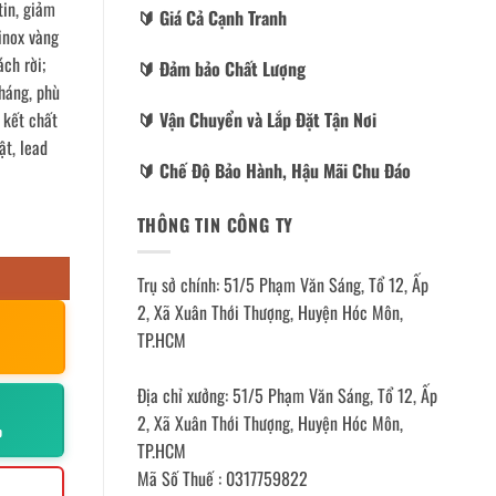
tin, giảm
🔰️ Giá Cả Cạnh Tranh
inox vàng
ch rời;
🔰️ Đảm bảo Chất Lượng
háng, phù
🔰️ Vận Chuyển và Lắp Đặt Tận Nơi
 kết chất
ật, lead
🔰️ Chế Độ Bảo Hành, Hậu Mãi Chu Đáo
THÔNG TIN CÔNG TY
Trụ sở chính: 51/5 Phạm Văn Sáng, Tổ 12, Ấp
2, Xã Xuân Thới Thượng, Huyện Hóc Môn,
TP.HCM
Địa chỉ xưởng: 51/5 Phạm Văn Sáng, Tổ 12, Ấp
2, Xã Xuân Thới Thượng, Huyện Hóc Môn,
p
TP.HCM
Mã Số Thuế : 0317759822