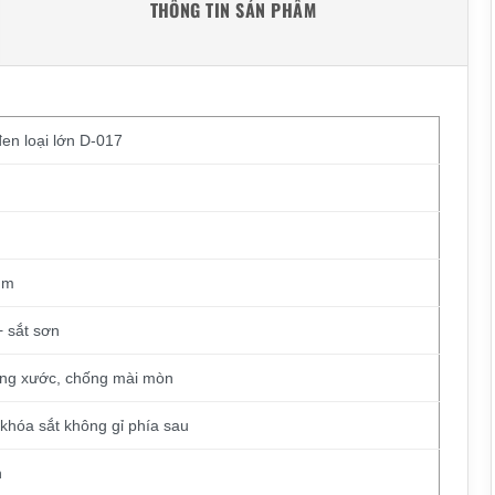
THÔNG TIN SẢN PHẨM
en loại lớn D-017
mm
+ sắt sơn
ống xước, chống mài mòn
khóa sắt không gỉ phía sau
n