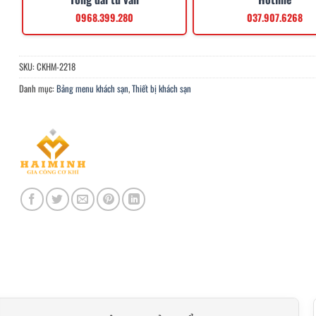
0968.399.280
037.907.6268
SKU:
CKHM-2218
Danh mục:
Bảng menu khách sạn
,
Thiết bị khách sạn