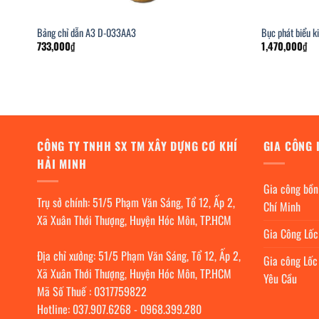
Bảng chỉ dẫn A3 D-033AA3
Bục phát biểu k
733,000
₫
1,470,000
₫
CÔNG TY TNHH SX TM XÂY DỰNG CƠ KHÍ
GIA CÔNG 
HẢI MINH
Gia công bồn
Trụ sở chính: 51/5 Phạm Văn Sáng, Tổ 12, Ấp 2,
Chí Minh
Xã Xuân Thới Thượng, Huyện Hóc Môn, TP.HCM
Gia Công Lố
Địa chỉ xưởng: 51/5 Phạm Văn Sáng, Tổ 12, Ấp 2,
Gia công Lốc
Xã Xuân Thới Thượng, Huyện Hóc Môn, TP.HCM
Yêu Cầu
Mã Số Thuế : 0317759822
Hotline:
037.907.6268
-
0968.399.280