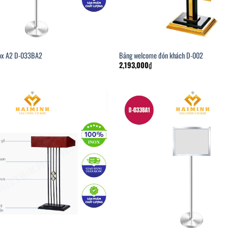
nox A2 D-033BA2
Bảng welcome đón khách D-002
2,193,000
₫