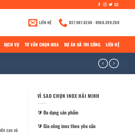
LIÊN HỆ
037.907.6268 - 0968.399.280
DỊCH VỤ
TƯ VẤN CHỌN MUA
DỰ ÁN ĐÃ THI CÔNG
LIÊN HỆ
VÌ SAO CHỌN INOX HẢI MINH
🔰️ Đa dạng sản phẩm
🔰️ Gia công inox theo yêu cầu
bền cao và