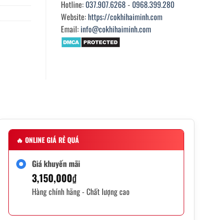
Hotline:
037.907.6268
-
0968.399.280
Website:
https://cokhihaiminh.com
Email:
info@cokhihaiminh.com
🔥
ONLINE GIÁ RẺ QUÁ
Giá khuyến mãi
3,150,000
₫
Hàng chính hãng - Chất lượng cao