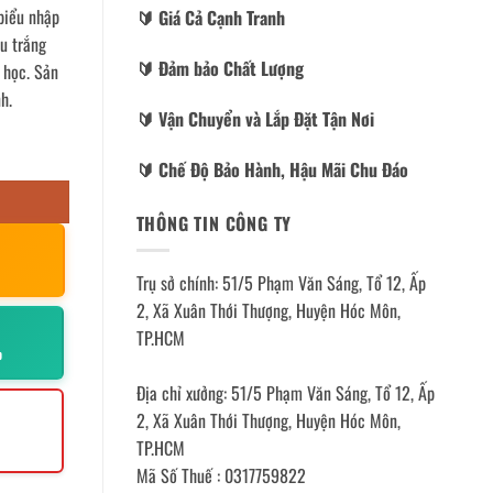
biểu nhập
🔰️ Giá Cả Cạnh Tranh
àu trắng
🔰️ Đảm bảo Chất Lượng
g học. Sản
h.
🔰️ Vận Chuyển và Lắp Đặt Tận Nơi
🔰️ Chế Độ Bảo Hành, Hậu Mãi Chu Đáo
THÔNG TIN CÔNG TY
Trụ sở chính: 51/5 Phạm Văn Sáng, Tổ 12, Ấp
2, Xã Xuân Thới Thượng, Huyện Hóc Môn,
TP.HCM
p
Địa chỉ xưởng: 51/5 Phạm Văn Sáng, Tổ 12, Ấp
2, Xã Xuân Thới Thượng, Huyện Hóc Môn,
TP.HCM
Mã Số Thuế : 0317759822