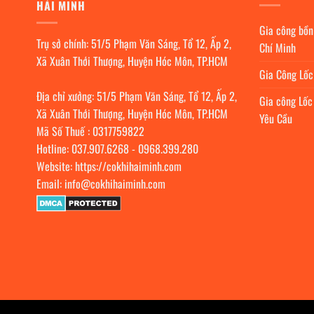
HẢI MINH
Gia công bồn
Trụ sở chính: 51/5 Phạm Văn Sáng, Tổ 12, Ấp 2,
Chí Minh
Xã Xuân Thới Thượng, Huyện Hóc Môn, TP.HCM
Gia Công Lố
Địa chỉ xưởng: 51/5 Phạm Văn Sáng, Tổ 12, Ấp 2,
Gia công Lốc
Xã Xuân Thới Thượng, Huyện Hóc Môn, TP.HCM
Yêu Cầu
Mã Số Thuế : 0317759822
Hotline:
037.907.6268
-
0968.399.280
Website:
https://cokhihaiminh.com
Email:
info@cokhihaiminh.com