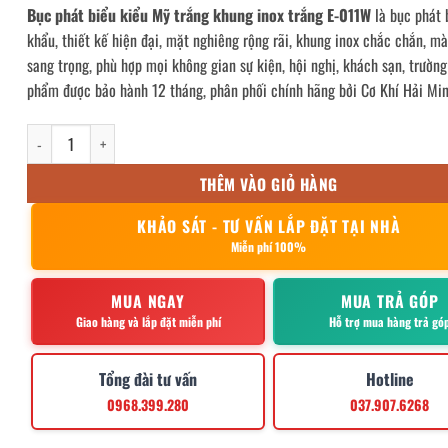
Bục phát biểu kiểu Mỹ trắng khung inox trắng E-011W
là bục phát 
khẩu, thiết kế hiện đại, mặt nghiêng rộng rãi, khung inox chắc chắn, m
sang trọng, phù hợp mọi không gian sự kiện, hội nghị, khách sạn, trườn
phẩm được bảo hành 12 tháng, phân phối chính hãng bởi Cơ Khí Hải Min
Bục phát biểu kiểu Mỹ trắng khung inox trắng E-011W số lượng
THÊM VÀO GIỎ HÀNG
KHẢO SÁT - TƯ VẤN LẮP ĐẶT TẠI NHÀ
Miễn phí 100%
MUA NGAY
MUA TRẢ GÓP
Giao hàng và lắp đặt miễn phí
Hỗ trợ mua hàng trả gó
Tổng đài tư vấn
Hotline
0968.399.280
037.907.6268