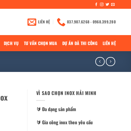
LIÊN HỆ
037.907.6268 - 0968.399.280
DỊCH VỤ
TƯ VẤN CHỌN MUA
DỰ ÁN ĐÃ THI CÔNG
LIÊN HỆ
VÌ SAO CHỌN INOX HẢI MINH
nox
🔰️ Đa dạng sản phẩm
🔰️ Gia công inox theo yêu cầu