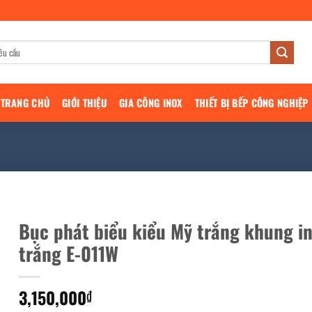
TRANG CHỦ
GIỚI THIỆU
GIA CÔNG INOX
THIẾT BỊ BẾP CÔNG NGHIỆP
Bục phát biểu kiểu Mỹ trắng khung i
trắng E-011W
3,150,000
₫