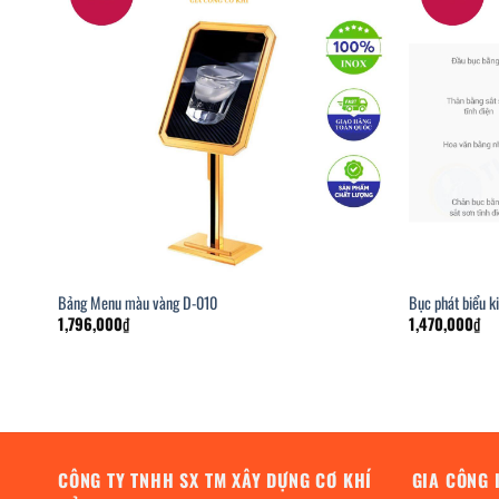
Bảng Menu màu vàng D-010
Bục phát biểu k
1,796,000
₫
1,470,000
₫
CÔNG TY TNHH SX TM XÂY DỰNG CƠ KHÍ
GIA CÔNG 