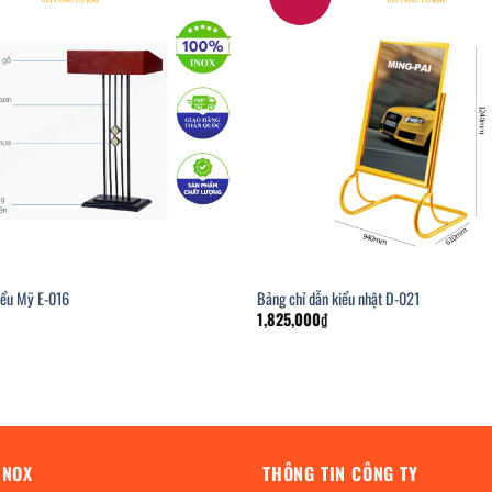
iểu Mỹ E-016
Bảng chỉ dẫn kiểu nhật D-021
1,825,000
₫
INOX
THÔNG TIN CÔNG TY