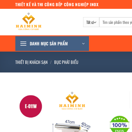
Bỏ
THIẾT KẾ VÀ THI CÔNG BẾP CÔNG NGHIỆP INOX
qua
nội
Tìm
dung
kiếm:
DANH MỤC SẢN PHẨM
THIẾT BỊ KHÁCH SẠN
/
BỤC PHÁT BIỂU