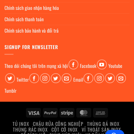
Chính sách giao nhận hàng hóa
Chính sách thanh toán
Chính sách bảo hành và đổi trả
SIGNUP FOR NEWSLETTER
Theo dỏi chúng tôi trên mạng xã hội
Facebook
Youtube
Twitter
Email
Tumblr
Visa
PayPal
Stripe
MasterCard
Cash
On
TỦ INOX
CHẬU RỬA CÔNG NGHIỆP
THÙNG ĐÁ INOX
Delivery
THÙNG RÁC INOX
CỘT CỜ INOX
VỈ THOÁT SÀN INOX