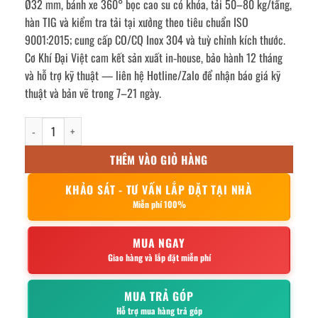
Ø32 mm, bánh xe 360° bọc cao su có khóa, tải 50–80 kg/tầng,
hàn TIG và kiểm tra tải tại xưởng theo tiêu chuẩn ISO
9001:2015; cung cấp CO/CQ Inox 304 và tuỳ chỉnh kích thước.
Cơ Khí Đại Việt cam kết sản xuất in‑house, bảo hành 12 tháng
và hỗ trợ kỹ thuật — liên hệ Hotline/Zalo để nhận báo giá kỹ
thuật và bản vẽ trong 7–21 ngày.
Xe đẩy thức ăn 3 tầng inox 304 số lượng
THÊM VÀO GIỎ HÀNG
KHẢO SÁT - TƯ VẤN LẮP ĐẶT TẠI NHÀ
Miễn phí 100%
MUA NGAY
Giao hàng và lắp đặt miễn phí
MUA TRẢ GÓP
Hỗ trợ mua hàng trả góp