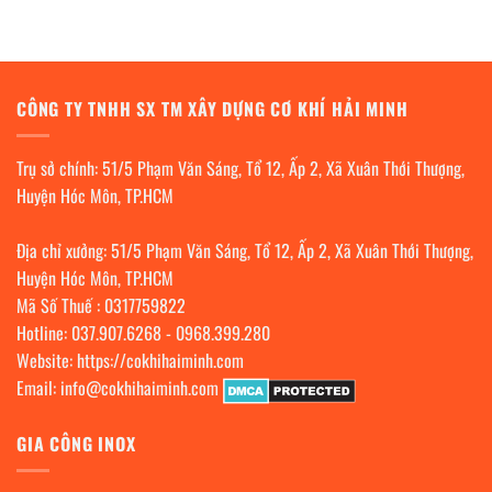
CÔNG TY TNHH SX TM XÂY DỰNG CƠ KHÍ HẢI MINH
Trụ sở chính: 51/5 Phạm Văn Sáng, Tổ 12, Ấp 2, Xã Xuân Thới Thượng,
Huyện Hóc Môn, TP.HCM
Địa chỉ xưởng: 51/5 Phạm Văn Sáng, Tổ 12, Ấp 2, Xã Xuân Thới Thượng,
Huyện Hóc Môn, TP.HCM
Mã Số Thuế : 0317759822
Hotline:
037.907.6268
-
0968.399.280
Website:
https://cokhihaiminh.com
Email:
info@cokhihaiminh.com
GIA CÔNG INOX