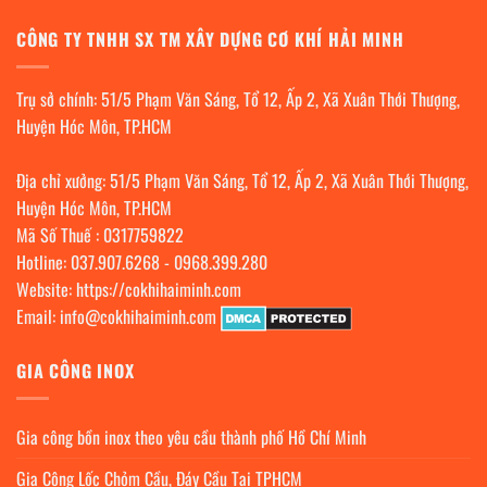
CÔNG TY TNHH SX TM XÂY DỰNG CƠ KHÍ HẢI MINH
Trụ sở chính: 51/5 Phạm Văn Sáng, Tổ 12, Ấp 2, Xã Xuân Thới Thượng,
Huyện Hóc Môn, TP.HCM
Địa chỉ xưởng: 51/5 Phạm Văn Sáng, Tổ 12, Ấp 2, Xã Xuân Thới Thượng,
Huyện Hóc Môn, TP.HCM
Mã Số Thuế : 0317759822
Hotline:
037.907.6268
-
0968.399.280
Website:
https://cokhihaiminh.com
Email:
info@cokhihaiminh.com
GIA CÔNG INOX
Gia công bồn inox theo yêu cầu thành phố Hồ Chí Minh
Gia Công Lốc Chỏm Cầu, Đáy Cầu Tại TPHCM