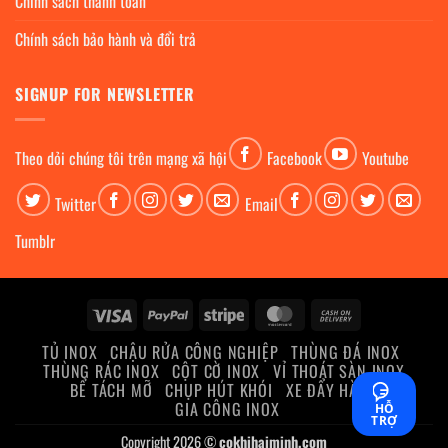
Chính sách thanh toán
Chính sách bảo hành và đổi trả
SIGNUP FOR NEWSLETTER
Theo dỏi chúng tôi trên mạng xã hội
Facebook
Youtube
Twitter
Email
Tumblr
Visa
PayPal
Stripe
MasterCard
Cash
On
TỦ INOX
CHẬU RỬA CÔNG NGHIỆP
THÙNG ĐÁ INOX
Delivery
THÙNG RÁC INOX
CỘT CỜ INOX
VỈ THOÁT SÀN INOX
BỂ TÁCH MỠ
CHỤP HÚT KHÓI
XE ĐẨY HÀNG
GIA CÔNG INOX
HỖ
TRỢ
Copyright 2026 ©
cokhihaiminh.com