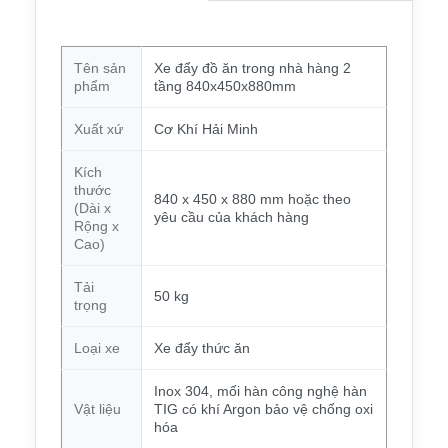
Tên sản
Xe đẩy đồ ăn trong nhà hàng 2
phẩm
tầng 840x450x880mm
Xuất xứ
Cơ Khí Hải Minh
Kích
thước
840 x 450 x 880 mm hoặc theo
(Dài x
yêu cầu của khách hàng
Rộng x
Cao)
Tải
50 kg
trọng
Loại xe
Xe đẩy thức ăn
Inox 304, mối hàn công nghệ hàn
Vật liệu
TIG có khí Argon bảo vệ chống oxi
hóa