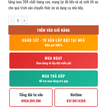
bằng inox 304 chất lượng cao, mang lại độ bền và vệ sinh tối ưu
cho quá trình vận chuyển thức ăn và dụng cụ nhà bếp.
xe đẩy đồ ăn trong nhà hàng 2 tầng 840x450x880mm số lượng
THÊM VÀO GIỎ HÀNG
KHẢO SÁT - TƯ VẤN LẮP ĐẶT TẠI NHÀ
Miễn phí 100%
MUA NGAY
Giao hàng và lắp đặt miễn phí
MUA TRẢ GÓP
Hỗ trợ mua hàng trả góp
Tổng đài tư vấn
Hotline
0968.399.280
037.907.6268