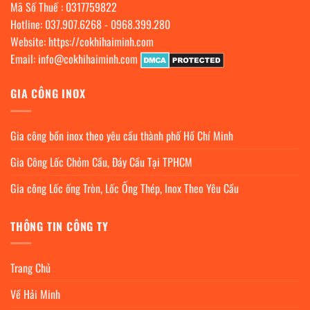
Mã Số Thuế : 0317759822
Hotline:
037.907.6268
-
0968.399.280
Website:
https://cokhihaiminh.com
Email:
info@cokhihaiminh.com
GIA CÔNG INOX
Gia công bồn inox theo yêu cầu thành phố Hồ Chí Minh
Gia Công Lốc Chỏm Cầu, Đáy Cầu Tại TPHCM
Gia công Lốc ống Tròn, Lốc Ống Thép, Inox Theo Yêu Cầu
THÔNG TIN CÔNG TY
Trang Chủ
Về Hải Minh