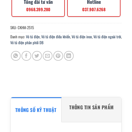
Tổng đài tư vấn
Hotline
0968.399.280
037.907.6268
SKU:
CKHM-2515
Danh mục:
Vỏ tủ điện
,
Vỏ tủ điện điều khiển
,
Vỏ tủ điện inox
,
Vỏ tủ điện ngoài trời
,
Vỏ tủ điện phân phối DB
THÔNG TIN SẢN PHẨM
THÔNG SỐ KỸ THUẬT