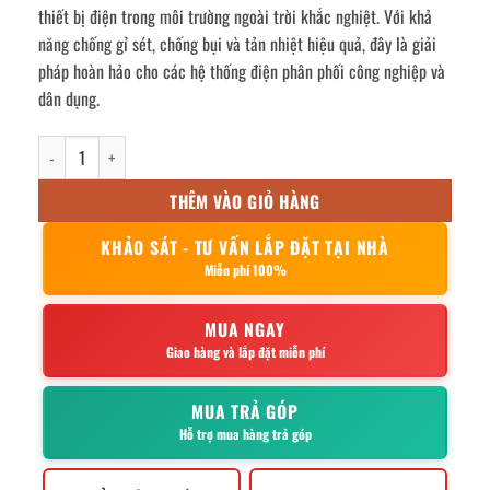
thiết bị điện trong môi trường ngoài trời khắc nghiệt. Với khả
năng chống gỉ sét, chống bụi và tản nhiệt hiệu quả, đây là giải
pháp hoàn hảo cho các hệ thống điện phân phối công nghiệp và
dân dụng.
Vỏ tủ điện phân phối inox ngoài trời 1000x600x400mm số lượng
THÊM VÀO GIỎ HÀNG
KHẢO SÁT - TƯ VẤN LẮP ĐẶT TẠI NHÀ
Miễn phí 100%
MUA NGAY
Giao hàng và lắp đặt miễn phí
MUA TRẢ GÓP
Hỗ trợ mua hàng trả góp