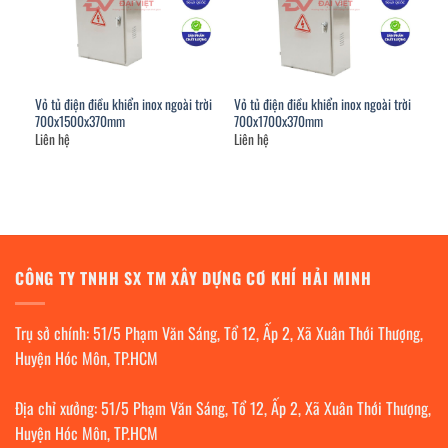
Vỏ tủ điện điều khiển inox ngoài trời
Vỏ tủ điện điều khiển inox ngoài trời
700x1500x370mm
700x1700x370mm
Liên hệ
Liên hệ
CÔNG TY TNHH SX TM XÂY DỰNG CƠ KHÍ HẢI MINH
Trụ sở chính: 51/5 Phạm Văn Sáng, Tổ 12, Ấp 2, Xã Xuân Thới Thượng,
Huyện Hóc Môn, TP.HCM
Địa chỉ xưởng: 51/5 Phạm Văn Sáng, Tổ 12, Ấp 2, Xã Xuân Thới Thượng,
Huyện Hóc Môn, TP.HCM