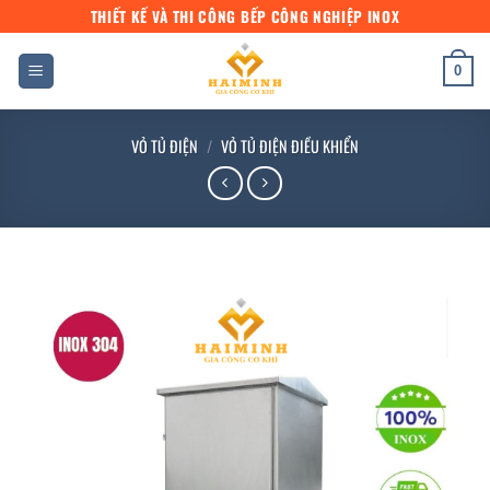
Bỏ
THIẾT KẾ VÀ THI CÔNG BẾP CÔNG NGHIỆP INOX
qua
nội
0
dung
VỎ TỦ ĐIỆN
/
VỎ TỦ ĐIỆN ĐIỀU KHIỂN