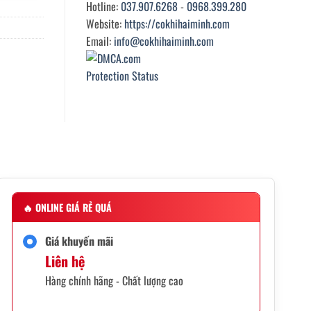
Hotline:
037.907.6268
-
0968.399.280
Website:
https://cokhihaiminh.com
Email:
info@cokhihaiminh.com
🔥
ONLINE GIÁ RẺ QUÁ
Giá khuyến mãi
Liên hệ
Hàng chính hãng - Chất lượng cao