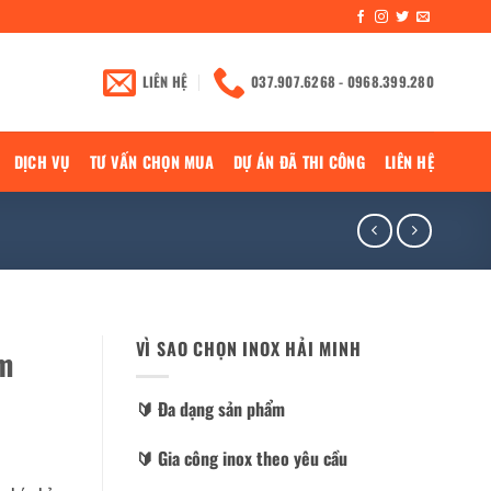
LIÊN HỆ
037.907.6268 - 0968.399.280
DỊCH VỤ
TƯ VẤN CHỌN MUA
DỰ ÁN ĐÃ THI CÔNG
LIÊN HỆ
VÌ SAO CHỌN INOX HẢI MINH
m
🔰️ Đa dạng sản phẩm
🔰️ Gia công inox theo yêu cầu