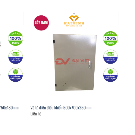
00x750x180mm
Vỏ tủ điện điều khiển 500x700x250mm
Liên hệ