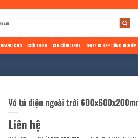
TRANG CHỦ
GIỚI THIỆU
GIA CÔNG INOX
THIẾT BỊ BẾP CÔNG NGHIỆP
Vỏ tủ điện ngoài trời 600x600x200m
Liên hệ