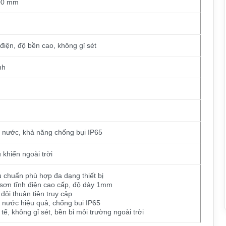
200 mm
điện, độ bền cao, không gỉ sét
nh
 nước, khả năng chống bụi IP65
 khiển ngoài trời
u chuẩn phù hợp đa dạng thiết bị
 sơn tĩnh điện cao cấp, độ dày 1mm
đôi thuận tiện truy cập
 nước hiệu quả, chống bụi IP65
tế, không gỉ sét, bền bỉ môi trường ngoài trời