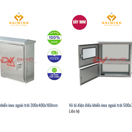
u khiển inox ngoài trời 300x400x160mm
Vỏ tủ điện điều khiển inox ngoài trời 5
Liên hệ