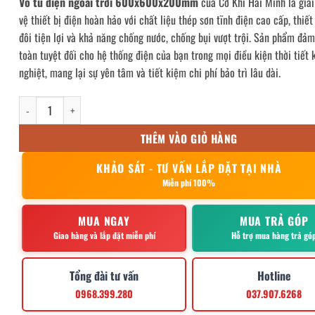
Vỏ tủ điện ngoài trời 600x600x200mm
của Cơ Khí Hải Minh là giả
vệ thiết bị điện hoàn hảo với chất liệu thép sơn tĩnh điện cao cấp, thiế
đôi tiện lợi và khả năng chống nước, chống bụi vượt trội. Sản phẩm đả
toàn tuyệt đối cho hệ thống điện của bạn trong mọi điều kiện thời tiết 
nghiệt, mang lại sự yên tâm và tiết kiệm chi phí bảo trì lâu dài.
Vỏ tủ điện ngoài trời 600x600x200mm số lượng
THÊM VÀO GIỎ HÀNG
KHẢO SÁT - TƯ VẤN LẮP ĐẶT TẠI NHÀ
Miễn phí 100%
MUA NGAY
MUA TRẢ GÓP
Giao hàng và lắp đặt miễn phí
Hỗ trợ mua hàng trả gó
Tổng đài tư vấn
Hotline
0968.399.280
037.907.6268