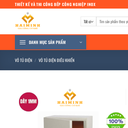
Bỏ
THIẾT KẾ VÀ THI CÔNG BẾP CÔNG NGHIỆP INOX
qua
nội
Tìm
dung
kiếm:
DANH MỤC SẢN PHẨM
VỎ TỦ ĐIỆN
/
VỎ TỦ ĐIỆN ĐIỀU KHIỂN