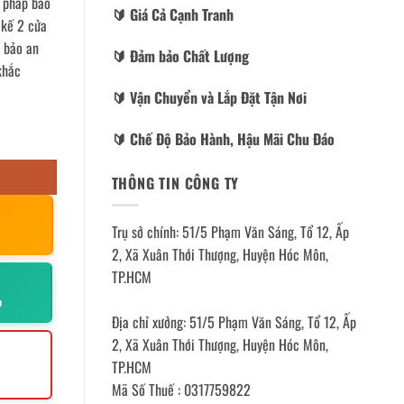
i pháp bảo
🔰️ Giá Cả Cạnh Tranh
t kế 2 cửa
m bảo an
🔰️ Đảm bảo Chất Lượng
khắc
🔰️ Vận Chuyển và Lắp Đặt Tận Nơi
🔰️ Chế Độ Bảo Hành, Hậu Mãi Chu Đáo
THÔNG TIN CÔNG TY
Trụ sở chính: 51/5 Phạm Văn Sáng, Tổ 12, Ấp
2, Xã Xuân Thới Thượng, Huyện Hóc Môn,
TP.HCM
p
Địa chỉ xưởng: 51/5 Phạm Văn Sáng, Tổ 12, Ấp
2, Xã Xuân Thới Thượng, Huyện Hóc Môn,
TP.HCM
Mã Số Thuế : 0317759822