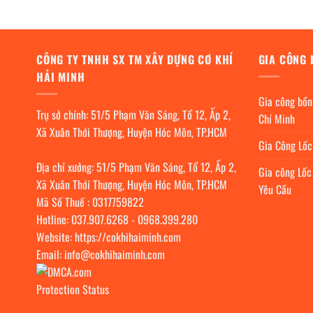
CÔNG TY TNHH SX TM XÂY DỰNG CƠ KHÍ
GIA CÔNG 
HẢI MINH
Gia công bồn
Trụ sở chính: 51/5 Phạm Văn Sáng, Tổ 12, Ấp 2,
Chí Minh
Xã Xuân Thới Thượng, Huyện Hóc Môn, TP.HCM
Gia Công Lố
Địa chỉ xưởng: 51/5 Phạm Văn Sáng, Tổ 12, Ấp 2,
Gia công Lốc
Xã Xuân Thới Thượng, Huyện Hóc Môn, TP.HCM
Yêu Cầu
Mã Số Thuế : 0317759822
Hotline:
037.907.6268
-
0968.399.280
Website:
https://cokhihaiminh.com
Email:
info@cokhihaiminh.com