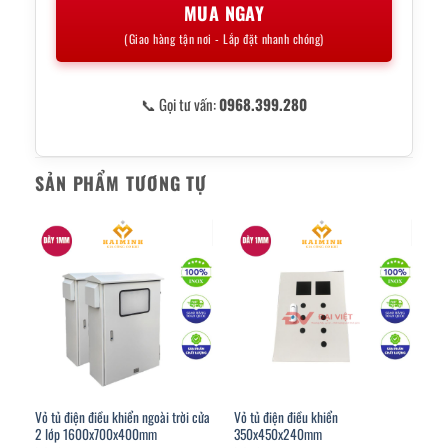
MUA NGAY
(Giao hàng tận nơi - Lắp đặt nhanh chóng)
📞 Gọi tư vấn:
0968.399.280
SẢN PHẨM TƯƠNG TỰ
Vỏ tủ điện điều khiển ngoài trời cửa
Vỏ tủ điện điều khiển
2 lớp 1600x700x400mm
350x450x240mm