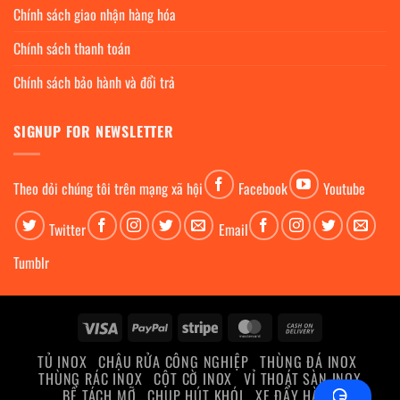
Chính sách giao nhận hàng hóa
Chính sách thanh toán
Chính sách bảo hành và đổi trả
SIGNUP FOR NEWSLETTER
Theo dỏi chúng tôi trên mạng xã hội
Facebook
Youtube
Twitter
Email
Tumblr
Visa
PayPal
Stripe
MasterCard
Cash
On
TỦ INOX
CHẬU RỬA CÔNG NGHIỆP
THÙNG ĐÁ INOX
Delivery
THÙNG RÁC INOX
CỘT CỜ INOX
VỈ THOÁT SÀN INOX
BỂ TÁCH MỠ
CHỤP HÚT KHÓI
XE ĐẨY HÀNG