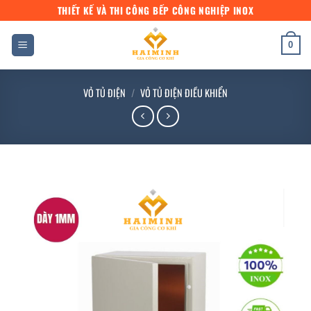
Bỏ
THIẾT KẾ VÀ THI CÔNG BẾP CÔNG NGHIỆP INOX
qua
nội
0
dung
VỎ TỦ ĐIỆN
/
VỎ TỦ ĐIỆN ĐIỀU KHIỂN