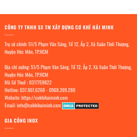
CÔNG TY TNHH SX TM XÂY DỰNG CƠ KHÍ HẢI MINH
Trụ sở chính: 51/5 Phạm Văn Sáng, Tổ 12, Ấp 2, Xã Xuân Thới Thượng,
Huyện Hóc Môn, TP.HCM
Địa chỉ xưởng: 51/5 Phạm Văn Sáng, Tổ 12, Ấp 2, Xã Xuân Thới Thượng,
Huyện Hóc Môn, TP.HCM
Mã Số Thuế : 0317759822
Hotline:
037.907.6268
-
0968.399.280
Website:
https://cokhihaiminh.com
Email:
info@cokhihaiminh.com
GIA CÔNG INOX