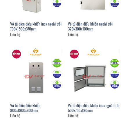
Vỏ tủ điện điều khiển inox ngoài trời
Vỏ tủ điện điều khiển ngoài trời
700x1500x370mm
320x300x100mm
Liên hệ
Liên hệ
Vỏ tủ điện điều khiển
Vỏ tủ điện điều khiển inox ngoài trời
800x1800x600mm
500x750x180mm
Liên hệ
Liên hệ