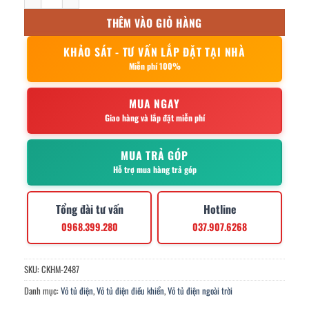
THÊM VÀO GIỎ HÀNG
KHẢO SÁT - TƯ VẤN LẮP ĐẶT TẠI NHÀ
Miễn phí 100%
MUA NGAY
Giao hàng và lắp đặt miễn phí
MUA TRẢ GÓP
Hỗ trợ mua hàng trả góp
Tổng đài tư vấn
Hotline
0968.399.280
037.907.6268
SKU:
CKHM-2487
Danh mục:
Vỏ tủ điện
,
Vỏ tủ điện điều khiển
,
Vỏ tủ điện ngoài trời