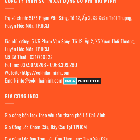
CÔNG TY TNHH SX TM XÂY DỰNG CƠ KHÍ HẢI MINH
Trụ sở chính: 51/5 Phạm Văn Sáng, Tổ 12, Ấp 2, Xã Xuân Thới Thượng,
Huyện Hóc Môn, TP.HCM
Địa chỉ xưởng: 51/5 Phạm Văn Sáng, Tổ 12, Ấp 2, Xã Xuân Thới Thượng,
Huyện Hóc Môn, TP.HCM
Mã Số Thuế : 0317759822
Hotline:
037.907.6268
-
0968.399.280
Website:
https://cokhihaiminh.com
Email:
info@cokhihaiminh.com
GIA CÔNG INOX
Gia công bồn inox theo yêu cầu thành phố Hồ Chí Minh
Gia Công Lốc Chỏm Cầu, Đáy Cầu Tại TPHCM
Gia công Lốc ống Tròn, Lốc Ống Thép, Inox Theo Yêu Cầu