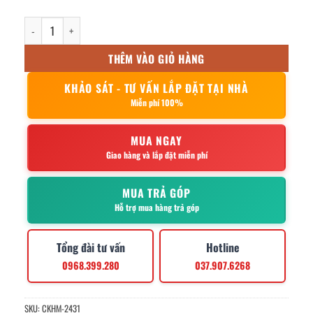
Vỏ tủ điện inox ngoài trời ip54 300x400x200mm số lượng
THÊM VÀO GIỎ HÀNG
KHẢO SÁT - TƯ VẤN LẮP ĐẶT TẠI NHÀ
Miễn phí 100%
MUA NGAY
Giao hàng và lắp đặt miễn phí
MUA TRẢ GÓP
Hỗ trợ mua hàng trả góp
Tổng đài tư vấn
Hotline
0968.399.280
037.907.6268
SKU:
CKHM-2431