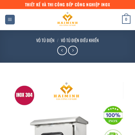
Bỏ
THIẾT KẾ VÀ THI CÔNG BẾP CÔNG NGHIỆP INOX
qua
nội
0
dung
VỎ TỦ ĐIỆN
/
VỎ TỦ ĐIỆN ĐIỀU KHIỂN