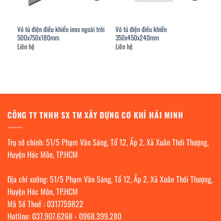
Vỏ tủ điện điều khiển inox ngoài trời
Vỏ tủ điện điều khiển
500x750x180mm
350x450x240mm
Liên hệ
Liên hệ
CÔNG TY TNHH SX TM XÂY DỰNG CƠ KHÍ HẢI MINH
Trụ sở chính: 51/5 Phạm Văn Sáng, Tổ 12, Ấp 2, Xã Xuân Thới Thượng,
Huyện Hóc Môn, TP.HCM
Địa chỉ xưởng: 51/5 Phạm Văn Sáng, Tổ 12, Ấp 2, Xã Xuân Thới Thượng,
Huyện Hóc Môn, TP.HCM
Mã Số Thuế : 0317759822
Hotline:
037.907.6268
-
0968.399.280