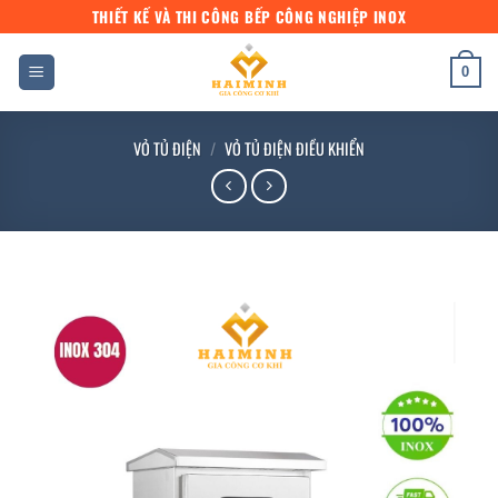
Bỏ
THIẾT KẾ VÀ THI CÔNG BẾP CÔNG NGHIỆP INOX
qua
nội
0
dung
VỎ TỦ ĐIỆN
/
VỎ TỦ ĐIỆN ĐIỀU KHIỂN