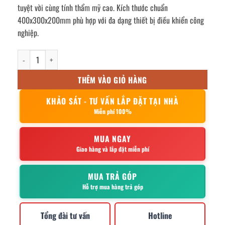
tuyệt vời cùng tính thẩm mỹ cao. Kích thước chuẩn
400x300x200mm phù hợp với đa dạng thiết bị điều khiển công
nghiệp.
Vỏ tủ điện inox ngoài trời cửa kính 400x300x200mm số lượng
THÊM VÀO GIỎ HÀNG
KHẢO SÁT - TƯ VẤN LẮP ĐẶT TẠI NHÀ
Miễn phí 100%
MUA NGAY
Giao hàng và lắp đặt miễn phí
MUA TRẢ GÓP
Hỗ trợ mua hàng trả góp
Tổng đài tư vấn
Hotline