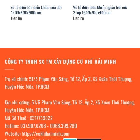
vỏ tủ điện bàn điều khiển cửa đôi
Vỏ tủ điện điều khiển ngoài trời cửa
1200x800x900mm
2 lớp 1600x700x400mm
Liên hệ
Liên hệ
CÔNG TY TNHH SX TM XÂY DỰNG CƠ KHÍ HẢI MINH
Trụ sở chính: 51/5 Phạm Văn Sáng, Tổ 12, Ấp 2, Xã Xuân Thới Thượng,
Huyện Hóc Môn, TP.HCM
Địa chỉ xưởng: 51/5 Phạm Văn Sáng, Tổ 12, Ấp 2, Xã Xuân Thới Thượng,
Huyện Hóc Môn, TP.HCM
Mã Số Thuế : 0317759822
Hotline:
037.907.6268
-
0968.399.280
Website:
https://cokhihaiminh.com