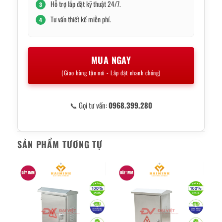
Hỗ trợ lắp đặt kỹ thuật 24/7.
3
Tư vấn thiết kế miễn phí.
4
MUA NGAY
(Giao hàng tận nơi - Lắp đặt nhanh chóng)
📞 Gọi tư vấn:
0968.399.280
SẢN PHẨM TƯƠNG TỰ