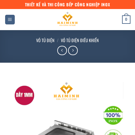
Bỏ
THIẾT KẾ VÀ THI CÔNG BẾP CÔNG NGHIỆP INOX
qua
nội
0
dung
VỎ TỦ ĐIỆN
/
VỎ TỦ ĐIỆN ĐIỀU KHIỂN