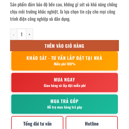
Sản phẩm đảm bảo độ bền cao, không gỉ sét và khả năng chống
chịu môi trường khắc nghiệt, là lựa chọn tin cậy cho mọi công
trình điện công nghiệp và dân dụng.
Vỏ tủ điện inox ngoài trời cửa 2 lớp 700x500x250mm số lượng
THÊM VÀO GIỎ HÀNG
KHẢO SÁT - TƯ VẤN LẮP ĐẶT TẠI NHÀ
Miễn phí 100%
MUA NGAY
Giao hàng và lắp đặt miễn phí
MUA TRẢ GÓP
Hỗ trợ mua hàng trả góp
Tổng đài tư vấn
Hotline