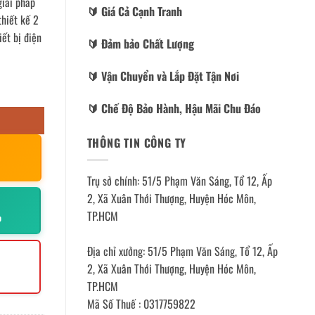
giải pháp
🔰️ Giá Cả Cạnh Tranh
thiết kế 2
ết bị điện
🔰️ Đảm bảo Chất Lượng
🔰️ Vận Chuyển và Lắp Đặt Tận Nơi
🔰️ Chế Độ Bảo Hành, Hậu Mãi Chu Đáo
THÔNG TIN CÔNG TY
Trụ sở chính: 51/5 Phạm Văn Sáng, Tổ 12, Ấp
2, Xã Xuân Thới Thượng, Huyện Hóc Môn,
TP.HCM
p
Địa chỉ xưởng: 51/5 Phạm Văn Sáng, Tổ 12, Ấp
2, Xã Xuân Thới Thượng, Huyện Hóc Môn,
TP.HCM
Mã Số Thuế : 0317759822