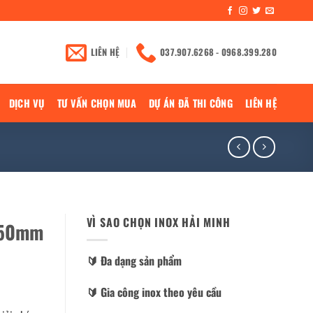
LIÊN HỆ
037.907.6268 - 0968.399.280
DỊCH VỤ
TƯ VẤN CHỌN MUA
DỰ ÁN ĐÃ THI CÔNG
LIÊN HỆ
VÌ SAO CHỌN INOX HẢI MINH
x250mm
🔰️ Đa dạng sản phẩm
🔰️ Gia công inox theo yêu cầu