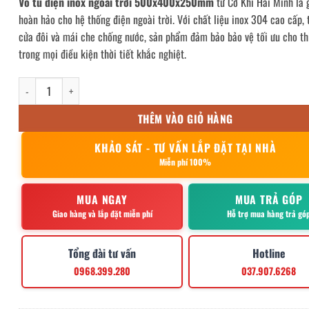
Vỏ tủ điện inox ngoài trời 500x400x250mm
từ Cơ Khí Hải Minh là 
hoàn hảo cho hệ thống điện ngoài trời. Với chất liệu inox 304 cao cấp, 
cửa đôi và mái che chống nước, sản phẩm đảm bảo bảo vệ tối ưu cho thi
trong mọi điều kiện thời tiết khắc nghiệt.
Vỏ tủ điện inox ngoài trời 500x400x250mm số lượng
THÊM VÀO GIỎ HÀNG
KHẢO SÁT - TƯ VẤN LẮP ĐẶT TẠI NHÀ
Miễn phí 100%
MUA NGAY
MUA TRẢ GÓP
Giao hàng và lắp đặt miễn phí
Hỗ trợ mua hàng trả gó
Tổng đài tư vấn
Hotline
0968.399.280
037.907.6268