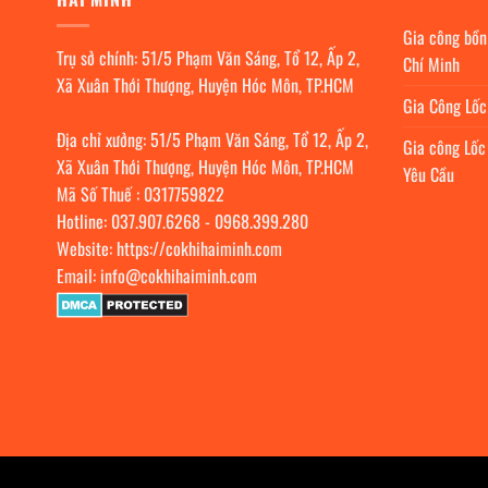
Gia công bồn
Trụ sở chính: 51/5 Phạm Văn Sáng, Tổ 12, Ấp 2,
Chí Minh
Xã Xuân Thới Thượng, Huyện Hóc Môn, TP.HCM
Gia Công Lố
Địa chỉ xưởng: 51/5 Phạm Văn Sáng, Tổ 12, Ấp 2,
Gia công Lốc
Xã Xuân Thới Thượng, Huyện Hóc Môn, TP.HCM
Yêu Cầu
Mã Số Thuế : 0317759822
Hotline:
037.907.6268
-
0968.399.280
Website:
https://cokhihaiminh.com
Email:
info@cokhihaiminh.com