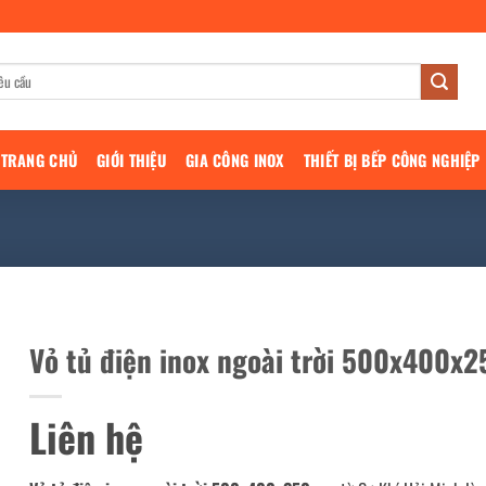
TRANG CHỦ
GIỚI THIỆU
GIA CÔNG INOX
THIẾT BỊ BẾP CÔNG NGHIỆP
Vỏ tủ điện inox ngoài trời 500x400
Liên hệ