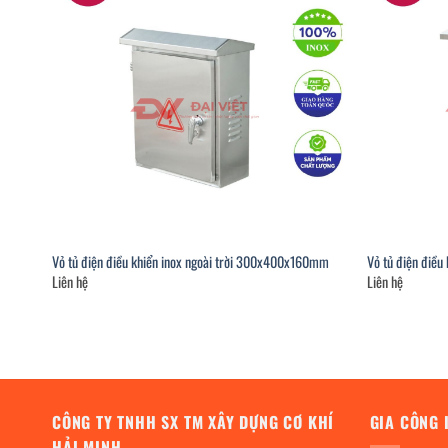
Vỏ tủ điện điều khiển inox ngoài trời 300x400x160mm
Vỏ tủ điện điề
Liên hệ
Liên hệ
CÔNG TY TNHH SX TM XÂY DỰNG CƠ KHÍ
GIA CÔNG 
HẢI MINH