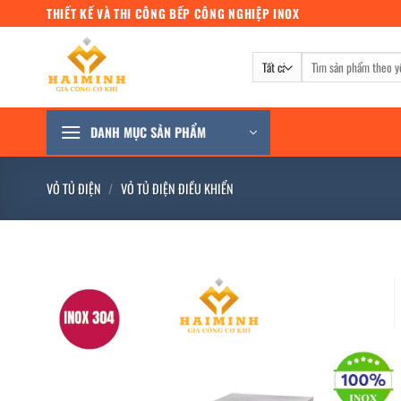
Bỏ
THIẾT KẾ VÀ THI CÔNG BẾP CÔNG NGHIỆP INOX
qua
nội
Tìm
dung
kiếm:
DANH MỤC SẢN PHẨM
VỎ TỦ ĐIỆN
/
VỎ TỦ ĐIỆN ĐIỀU KHIỂN