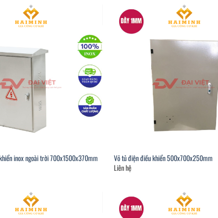
u khiển inox ngoài trời 700x1500x370mm
Vỏ tủ điện điều khiển 500x700x250mm
Liên hệ