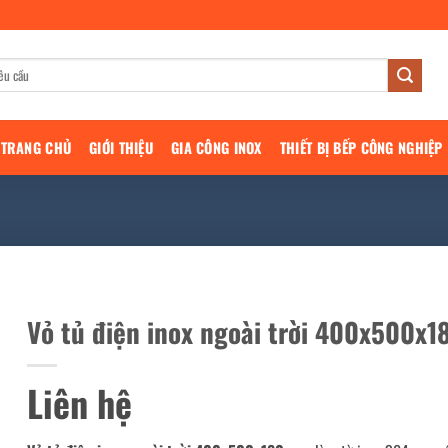
TRANG CHỦ
GIỚI THIỆU
GIA CÔNG INOX
THIẾT BỊ BẾP CÔNG NGHIỆP
Vỏ tủ điện inox ngoài trời 400x500x
Liên hệ