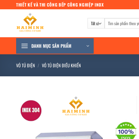
Bỏ
THIẾT KẾ VÀ THI CÔNG BẾP CÔNG NGHIỆP INOX
qua
nội
Tìm
dung
kiếm:
DANH MỤC SẢN PHẨM
VỎ TỦ ĐIỆN
/
VỎ TỦ ĐIỆN ĐIỀU KHIỂN