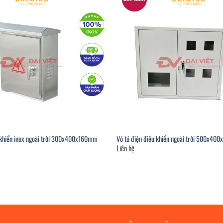
u khiển inox ngoài trời 300x400x160mm
Vỏ tủ điện điều khiển ngoài trời 500x4
Liên hệ