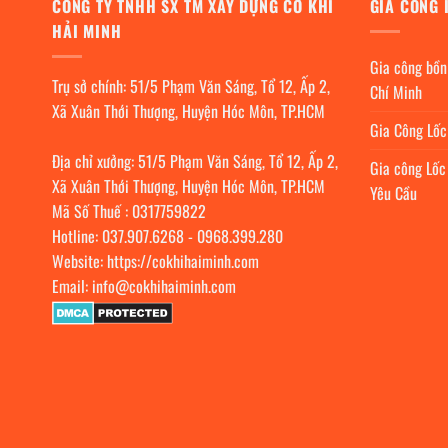
CÔNG TY TNHH SX TM XÂY DỰNG CƠ KHÍ
GIA CÔNG 
HẢI MINH
Gia công bồn
Trụ sở chính: 51/5 Phạm Văn Sáng, Tổ 12, Ấp 2,
Chí Minh
Xã Xuân Thới Thượng, Huyện Hóc Môn, TP.HCM
Gia Công Lố
Địa chỉ xưởng: 51/5 Phạm Văn Sáng, Tổ 12, Ấp 2,
Gia công Lốc
Xã Xuân Thới Thượng, Huyện Hóc Môn, TP.HCM
Yêu Cầu
Mã Số Thuế : 0317759822
Hotline:
037.907.6268
-
0968.399.280
Website:
https://cokhihaiminh.com
Email:
info@cokhihaiminh.com