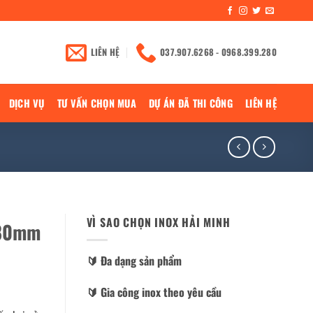
LIÊN HỆ
037.907.6268 - 0968.399.280
DỊCH VỤ
TƯ VẤN CHỌN MUA
DỰ ÁN ĐÃ THI CÔNG
LIÊN HỆ
VÌ SAO CHỌN INOX HẢI MINH
180mm
🔰️ Đa dạng sản phẩm
🔰️ Gia công inox theo yêu cầu