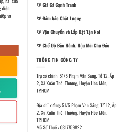
ấp, hai cửa
🔰️ Giá Cả Cạnh Tranh
g điện
hiệp và
🔰️ Đảm bảo Chất Lượng
🔰️ Vận Chuyển và Lắp Đặt Tận Nơi
🔰️ Chế Độ Bảo Hành, Hậu Mãi Chu Đáo
THÔNG TIN CÔNG TY
Trụ sở chính: 51/5 Phạm Văn Sáng, Tổ 12, Ấp
2, Xã Xuân Thới Thượng, Huyện Hóc Môn,
TP.HCM
p
Địa chỉ xưởng: 51/5 Phạm Văn Sáng, Tổ 12, Ấp
2, Xã Xuân Thới Thượng, Huyện Hóc Môn,
TP.HCM
Mã Số Thuế : 0317759822