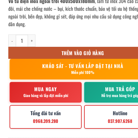
Vỏ tủ điện inox ngoài trời 400x500x180mm
, làm từ inox 304 cao c
đôi, mái che chống nước – bụi, kích thước chuẩn, bảo vệ tối ưu hệ thốn
ngoài trời, bền đẹp, không gỉ sét, đáp ứng mọi nhu cầu sử dụng công ng
dân dụng.
Vỏ tủ điện inox ngoài trời 400x500x180mm số lượng
THÊM VÀO GIỎ HÀNG
KHẢO SÁT - TƯ VẤN LẮP ĐẶT TẠI NHÀ
Miễn phí 100%
MUA NGAY
MUA TRẢ GÓP
Giao hàng và lắp đặt miễn phí
Hỗ trợ mua hàng trả gó
Tổng đài tư vấn
Hotline
0968.399.280
037.907.6268