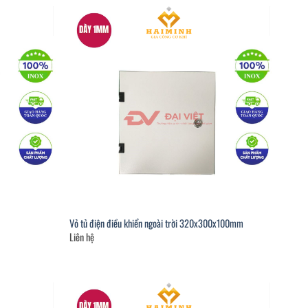
Vỏ tủ điện điều khiển ngoài trời 320x300x100mm
Liên hệ