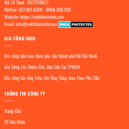
Mã Số Thuế : 0317759822
Hotline:
037.907.6268
-
0968.399.280
Website:
https://cokhihaiminh.com
Email:
info@cokhihaiminh.com
GIA CÔNG INOX
Gia công bồn inox theo yêu cầu thành phố Hồ Chí Minh
Gia Công Lốc Chỏm Cầu, Đáy Cầu Tại TPHCM
Gia công Lốc ống Tròn, Lốc Ống Thép, Inox Theo Yêu Cầu
THÔNG TIN CÔNG TY
Trang Chủ
Về Hải Minh