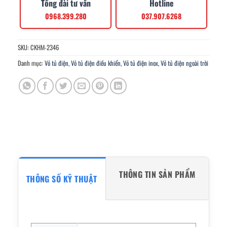
Tổng đài tư vấn
Hotline
0968.399.280
037.907.6268
SKU:
CKHM-2346
Danh mục:
Vỏ tủ điện
,
Vỏ tủ điện điều khiển
,
Vỏ tủ điện inox
,
Vỏ tủ điện ngoài trời
THÔNG TIN SẢN PHẨM
THÔNG SỐ KỸ THUẬT