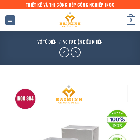
Bỏ
THIẾT KẾ VÀ THI CÔNG BẾP CÔNG NGHIỆP INOX
qua
nội
0
dung
VỎ TỦ ĐIỆN
/
VỎ TỦ ĐIỆN ĐIỀU KHIỂN