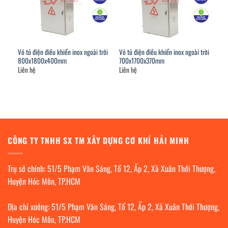
Vỏ tủ điện điều khiển inox ngoài trời
Vỏ tủ điện điều khiển inox ngoài trời
800x1800x400mm
700x1700x370mm
Liên hệ
Liên hệ
CÔNG TY TNHH SX TM XÂY DỰNG CƠ KHÍ HẢI MINH
Trụ sở chính: 51/5 Phạm Văn Sáng, Tổ 12, Ấp 2, Xã Xuân Thới Thượng,
Huyện Hóc Môn, TP.HCM
Địa chỉ xưởng: 51/5 Phạm Văn Sáng, Tổ 12, Ấp 2, Xã Xuân Thới Thượng,
Huyện Hóc Môn, TP.HCM