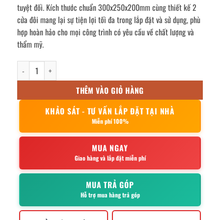
tuyệt đối. Kích thước chuẩn 300x250x200mm cùng thiết kế 2
cửa đôi mang lại sự tiện lợi tối đa trong lắp đặt và sử dụng, phù
hợp hoàn hảo cho mọi công trình có yêu cầu về chất lượng và
thẩm mỹ.
Vỏ tủ điện inox ngoài trời 300x250x200mm số lượng
THÊM VÀO GIỎ HÀNG
KHẢO SÁT - TƯ VẤN LẮP ĐẶT TẠI NHÀ
Miễn phí 100%
MUA NGAY
Giao hàng và lắp đặt miễn phí
MUA TRẢ GÓP
Hỗ trợ mua hàng trả góp