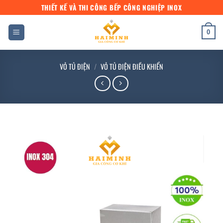
Bỏ
THIẾT KẾ VÀ THI CÔNG BẾP CÔNG NGHIỆP INOX
qua
nội
0
dung
VỎ TỦ ĐIỆN
/
VỎ TỦ ĐIỆN ĐIỀU KHIỂN