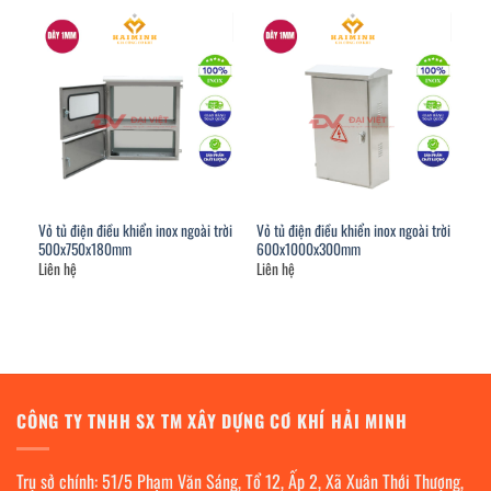
Vỏ tủ điện điều khiển inox ngoài trời
Vỏ tủ điện điều khiển inox ngoài trời
500x750x180mm
600x1000x300mm
Liên hệ
Liên hệ
CÔNG TY TNHH SX TM XÂY DỰNG CƠ KHÍ HẢI MINH
Trụ sở chính: 51/5 Phạm Văn Sáng, Tổ 12, Ấp 2, Xã Xuân Thới Thượng,