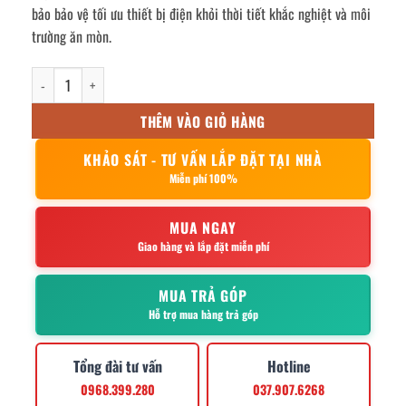
bảo bảo vệ tối ưu thiết bị điện khỏi thời tiết khắc nghiệt và môi
trường ăn mòn.
Vỏ tủ điện inox ngoài trời 1200x1000x250mm số lượng
THÊM VÀO GIỎ HÀNG
KHẢO SÁT - TƯ VẤN LẮP ĐẶT TẠI NHÀ
Miễn phí 100%
MUA NGAY
Giao hàng và lắp đặt miễn phí
MUA TRẢ GÓP
Hỗ trợ mua hàng trả góp
Tổng đài tư vấn
Hotline
0968.399.280
037.907.6268