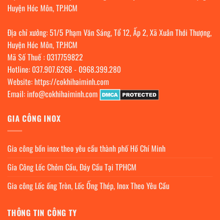
Huyện Hóc Môn, TP.HCM
Địa chỉ xưởng: 51/5 Phạm Văn Sáng, Tổ 12, Ấp 2, Xã Xuân Thới Thượng,
Huyện Hóc Môn, TP.HCM
Mã Số Thuế : 0317759822
Hotline:
037.907.6268
-
0968.399.280
Website:
https://cokhihaiminh.com
Email:
info@cokhihaiminh.com
GIA CÔNG INOX
Gia công bồn inox theo yêu cầu thành phố Hồ Chí Minh
Gia Công Lốc Chỏm Cầu, Đáy Cầu Tại TPHCM
Gia công Lốc ống Tròn, Lốc Ống Thép, Inox Theo Yêu Cầu
THÔNG TIN CÔNG TY