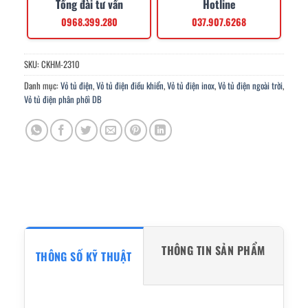
Tổng đài tư vấn
Hotline
0968.399.280
037.907.6268
SKU:
CKHM-2310
Danh mục:
Vỏ tủ điện
,
Vỏ tủ điện điều khiển
,
Vỏ tủ điện inox
,
Vỏ tủ điện ngoài trời
,
Vỏ tủ điện phân phối DB
THÔNG TIN SẢN PHẨM
THÔNG SỐ KỸ THUẬT