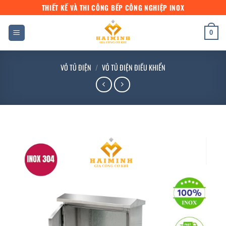
Bỏ
THIẾT KẾ VÀ THI CÔNG BẾP CÔNG NGHIỆP INOX
qua
nội
0
dung
VỎ TỦ ĐIỆN
/
VỎ TỦ ĐIỆN ĐIỀU KHIỂN