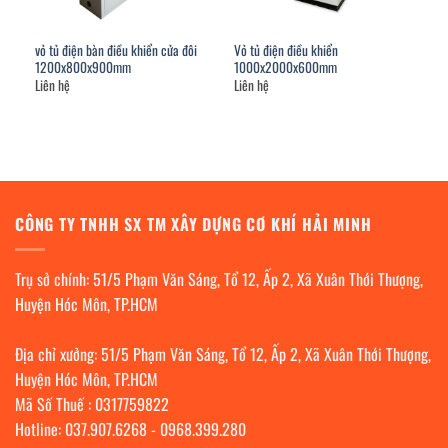
vỏ tủ điện bàn điều khiển cửa đôi
Vỏ tủ điện điều khiển
1200x800x900mm
1000x2000x600mm
Liên hệ
Liên hệ
CÔNG TY TNHH SX TM XÂY DỰNG CƠ KHÍ HẢI MINH
Trụ sở chính: 51/5 Phạm Văn Sáng, Tổ 12, Ấp 2, Xã Xuân Thới Thượng,
Huyện Hóc Môn, TP.HCM
Địa chỉ xưởng: 51/5 Phạm Văn Sáng, Tổ 12, Ấp 2, Xã Xuân Thới Thượng,
Huyện Hóc Môn, TP.HCM
Mã Số Thuế : 0317759822
Hotline:
037.907.6268
-
0968.399.280