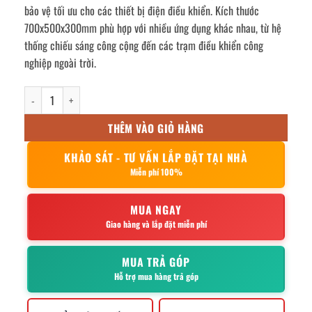
bảo vệ tối ưu cho các thiết bị điện điều khiển. Kích thước
700x500x300mm phù hợp với nhiều ứng dụng khác nhau, từ hệ
thống chiếu sáng công cộng đến các trạm điều khiển công
nghiệp ngoài trời.
Vỏ tủ điện inox ngoài trời 1 lớp cửa 700x500x300mm số lượng
THÊM VÀO GIỎ HÀNG
KHẢO SÁT - TƯ VẤN LẮP ĐẶT TẠI NHÀ
Miễn phí 100%
MUA NGAY
Giao hàng và lắp đặt miễn phí
MUA TRẢ GÓP
Hỗ trợ mua hàng trả góp