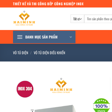
Bỏ
THIẾT KẾ VÀ THI CÔNG BẾP CÔNG NGHIỆP INOX
qua
nội
Tìm
dung
kiếm:
DANH MỤC SẢN PHẨM
VỎ TỦ ĐIỆN
/
VỎ TỦ ĐIỆN ĐIỀU KHIỂN