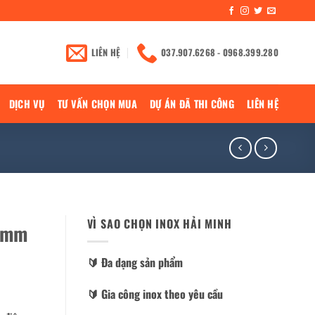
LIÊN HỆ
037.907.6268 - 0968.399.280
DỊCH VỤ
TƯ VẤN CHỌN MUA
DỰ ÁN ĐÃ THI CÔNG
LIÊN HỆ
VÌ SAO CHỌN INOX HẢI MINH
00mm
🔰️ Đa dạng sản phẩm
🔰️ Gia công inox theo yêu cầu