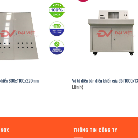
u khiển 800x1100x220mm
Vỏ tủ điện bàn điều khiển cửa đôi 1000
Liên hệ
INOX
THÔNG TIN CÔNG TY