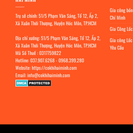
Gia công bồn
Trụ sở chính: 51/5 Phạm Văn Sáng, Tổ 12, Ấp 2,
Chí Minh
Xã Xuân Thới Thượng, Huyện Hóc Môn, TP.HCM
Gia Công Lố
Địa chỉ xưởng: 51/5 Phạm Văn Sáng, Tổ 12, Ấp 2,
Gia công Lốc
Xã Xuân Thới Thượng, Huyện Hóc Môn, TP.HCM
Yêu Cầu
Mã Số Thuế : 0317759822
Hotline:
037.907.6268
-
0968.399.280
Website:
https://cokhihaiminh.com
Email:
info@cokhihaiminh.com