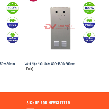
x1350x450mm
Vỏ tủ điện điều khiển 800x1800x600mm
Liên hệ
SIGNUP FOR NEWSLETTER