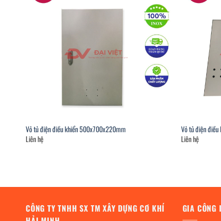
Vỏ tủ điện điều khiển 500x700x220mm
Vỏ tủ điện điề
Liên hệ
Liên hệ
CÔNG TY TNHH SX TM XÂY DỰNG CƠ KHÍ
GIA CÔNG 
HẢI MINH