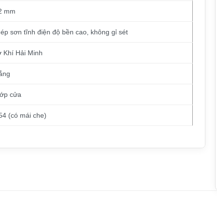
2 mm
ép sơn tĩnh điện độ bền cao, không gỉ sét
 Khí Hải Minh
ắng
lớp cửa
54 (có mái che)