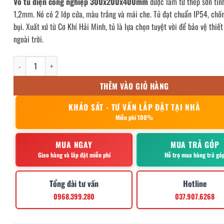
Vỏ tủ điện công nghiệp 300x200x400mm
được làm từ thép sơn tĩn
1,2mm. Nó có 2 lớp cửa, màu trắng và mái che. Tủ đạt chuẩn IP54, chố
bụi. Xuất xứ từ Cơ Khí Hải Minh, tủ là lựa chọn tuyệt vời để bảo vệ thiết
ngoài trời.
Vỏ tủ điện công nghiệp 300x200x400mm số lượng
THÊM VÀO GIỎ HÀNG
KHẢO SÁT - TƯ VẤN LẮP ĐẶT TẠI NHÀ
Miễn phí 100%
MUA NGAY
MUA TRẢ GÓP
Giao hàng và lắp đặt miễn phí
Hỗ trợ mua hàng trả gó
Tổng đài tư vấn
Hotline
0968.399.280
037.907.6268