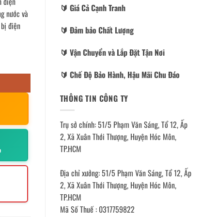
h điện
🔰️ Giá Cả Cạnh Tranh
ng nước và
 bị điện
🔰️ Đảm bảo Chất Lượng
🔰️ Vận Chuyển và Lắp Đặt Tận Nơi
🔰️ Chế Độ Bảo Hành, Hậu Mãi Chu Đáo
THÔNG TIN CÔNG TY
Trụ sở chính: 51/5 Phạm Văn Sáng, Tổ 12, Ấp
2, Xã Xuân Thới Thượng, Huyện Hóc Môn,
TP.HCM
p
Địa chỉ xưởng: 51/5 Phạm Văn Sáng, Tổ 12, Ấp
2, Xã Xuân Thới Thượng, Huyện Hóc Môn,
TP.HCM
Mã Số Thuế : 0317759822