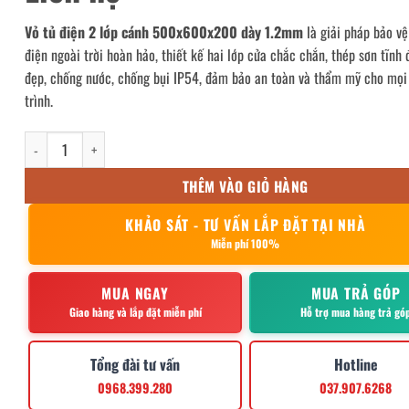
Vỏ tủ điện 2 lớp cánh 500x600x200 dày 1.2mm
là giải pháp bảo vệ
điện ngoài trời hoàn hảo, thiết kế hai lớp cửa chắc chắn, thép sơn tĩnh 
đẹp, chống nước, chống bụi IP54, đảm bảo an toàn và thẩm mỹ cho mọi
trình.
Vỏ tủ điện 2 lớp cánh 500x600x200 dày 1.2mm số lượng
THÊM VÀO GIỎ HÀNG
KHẢO SÁT - TƯ VẤN LẮP ĐẶT TẠI NHÀ
Miễn phí 100%
MUA NGAY
MUA TRẢ GÓP
Giao hàng và lắp đặt miễn phí
Hỗ trợ mua hàng trả gó
Tổng đài tư vấn
Hotline
0968.399.280
037.907.6268