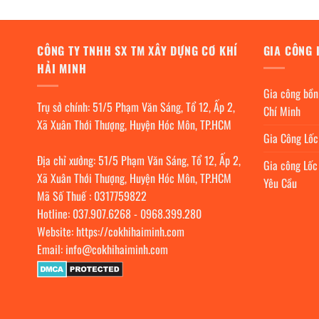
CÔNG TY TNHH SX TM XÂY DỰNG CƠ KHÍ
GIA CÔNG 
HẢI MINH
Gia công bồn
Trụ sở chính: 51/5 Phạm Văn Sáng, Tổ 12, Ấp 2,
Chí Minh
Xã Xuân Thới Thượng, Huyện Hóc Môn, TP.HCM
Gia Công Lố
Địa chỉ xưởng: 51/5 Phạm Văn Sáng, Tổ 12, Ấp 2,
Gia công Lốc
Xã Xuân Thới Thượng, Huyện Hóc Môn, TP.HCM
Yêu Cầu
Mã Số Thuế : 0317759822
Hotline:
037.907.6268
-
0968.399.280
Website:
https://cokhihaiminh.com
Email:
info@cokhihaiminh.com