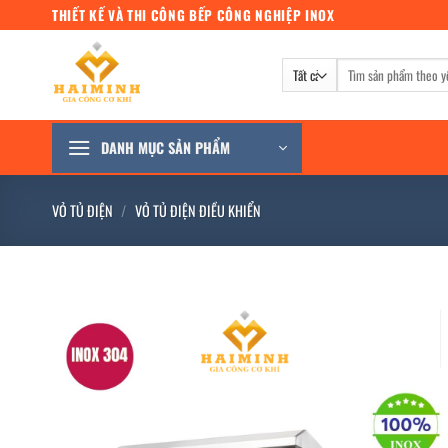
Bỏ
THIẾT KẾ VÀ THI CÔNG BẾP CÔNG NGHIỆP INOX
qua
nội
Tìm
dung
kiếm:
DANH MỤC SẢN PHẨM
VỎ TỦ ĐIỆN
/
VỎ TỦ ĐIỆN ĐIỀU KHIỂN