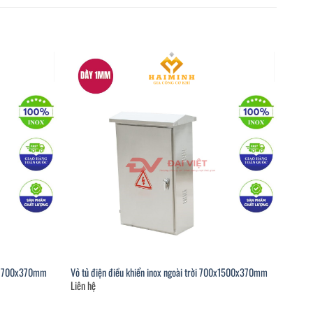
00x1700x370mm
Vỏ tủ điện điều khiển inox ngoài trời 700x1500x370mm
Liên hệ