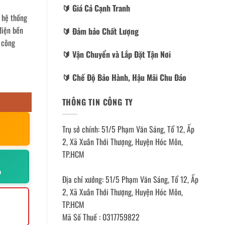
🔰️ Giá Cả Cạnh Tranh
 hệ thống
điện bền
🔰️ Đảm bảo Chất Lượng
 công
🔰️ Vận Chuyển và Lắp Đặt Tận Nơi
🔰️ Chế Độ Bảo Hành, Hậu Mãi Chu Đáo
THÔNG TIN CÔNG TY
Trụ sở chính: 51/5 Phạm Văn Sáng, Tổ 12, Ấp
2, Xã Xuân Thới Thượng, Huyện Hóc Môn,
TP.HCM
p
Địa chỉ xưởng: 51/5 Phạm Văn Sáng, Tổ 12, Ấp
2, Xã Xuân Thới Thượng, Huyện Hóc Môn,
TP.HCM
Mã Số Thuế : 0317759822