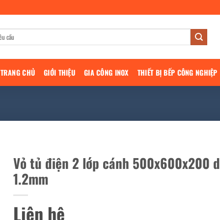
TRANG CHỦ
GIỚI THIỆU
GIA CÔNG INOX
THIẾT BỊ BẾP CÔNG NGHIỆP
Vỏ tủ điện 2 lớp cánh 500x600x200 
1.2mm
Liên hệ