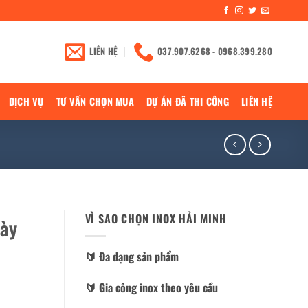
LIÊN HỆ
037.907.6268 - 0968.399.280
DỊCH VỤ
TƯ VẤN CHỌN MUA
DỰ ÁN ĐÃ THI CÔNG
LIÊN HỆ
VÌ SAO CHỌN INOX HẢI MINH
dày
🔰️ Đa dạng sản phẩm
🔰️ Gia công inox theo yêu cầu