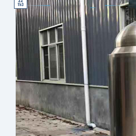
22
Th3