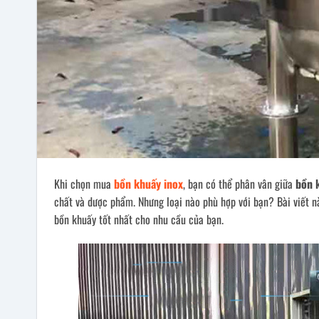
Khi chọn mua
bồn khuấy inox
, bạn có thể phân vân giữa
bồn 
chất và dược phẩm. Nhưng loại nào phù hợp với bạn? Bài viết n
bồn khuấy tốt nhất cho nhu cầu của bạn.