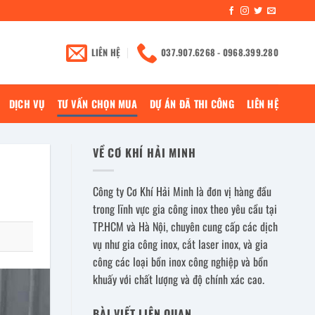
LIÊN HỆ
037.907.6268 - 0968.399.280
DỊCH VỤ
TƯ VẤN CHỌN MUA
DỰ ÁN ĐÃ THI CÔNG
LIÊN HỆ
VỀ CƠ KHÍ HẢI MINH
Công ty Cơ Khí Hải Minh là đơn vị hàng đầu
trong lĩnh vực gia công inox theo yêu cầu tại
TP.HCM và Hà Nội, chuyên cung cấp các dịch
vụ như gia công inox, cắt laser inox, và gia
công các loại bồn inox công nghiệp và bồn
khuấy với chất lượng và độ chính xác cao.
BÀI VIẾT LIÊN QUAN