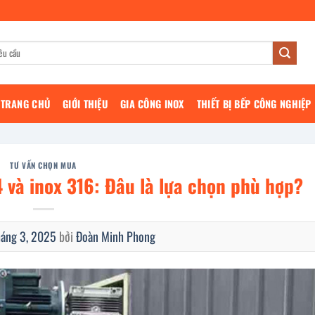
TRANG CHỦ
GIỚI THIỆU
GIA CÔNG INOX
THIẾT BỊ BẾP CÔNG NGHIỆP
TƯ VẤN CHỌN MUA
 và inox 316: Đâu là lựa chọn phù hợp?
háng 3, 2025
bởi
Đoàn Minh Phong