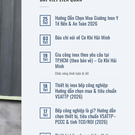
Hướng Dẫn Chọn Mua Giường Inox Y
25
Tế Bền & An Toàn 2026
Th2
Không
có
Báo chí nói về Cơ Khí Hải Minh
03
bình
luận
Th2
Không
ở
có
Hướng
bình
Dẫn
Gia công inox theo yêu cầu tại
19
luận
Chọn
ở
TP.HCM (theo bản vẽ) – Cơ Khí Hải
Th1
Mua
Báo
Giường
Minh
chí
Inox
nói
Y
ở
Chức năng bình luận bị tắt
về
Tế
Gia
Cơ
Bền
Khí
công
Thiết bị inox bếp công nghiệp:
&
18
Hải
An
inox
Hướng dẫn chọn mua & tiêu chuẩn
Th1
Minh
Toàn
theo
VSATTP (2026)
2026
yêu
Không
cầu
có
tại
Bếp công nghiệp là gì? Hướng dẫn
17
bình
TP.HCM
luận
chọn thiết bị, tiêu chuẩn VSATTP–
Th1
ở
(theo
PCCC & tính TCO/ROI (2026)
Thiết
bản
bị
Không
vẽ)
inox
có
bếp
–