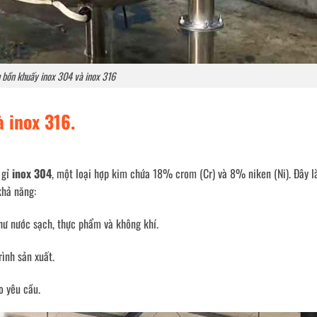
 bồn khuấy inox 304 và inox 316
 inox 316.
 gỉ
inox 304
, một loại hợp kim chứa 18% crom (Cr) và 8% niken (Ni). Đây là
khả năng:
hư nước sạch, thực phẩm và không khí.
rình sản xuất.
o yêu cầu.