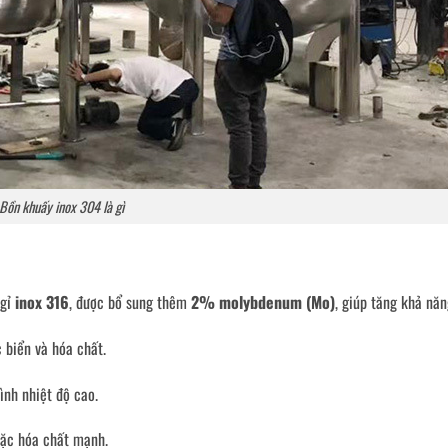
Bồn khuấy inox 304 là gì
 gỉ
inox 316
, được bổ sung thêm
2% molybdenum (Mo)
, giúp tăng khả năn
 biển và hóa chất.
ình nhiệt độ cao.
oặc hóa chất mạnh.