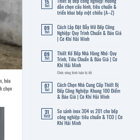
Thiết bị bếp công nghiệp: Hướng
15
bình
công
Cơ
luận
dẫn chọn cấu hình, tiêu chuẩn &
Th1
nghiệp:
ở
Khí
Hướng
triển khai bếp một chiều (A–Z)
Bếp
dẫn
Hải
công
chọn
Không
Minh
nghiệp
mua
có
là
Cách Lắp Đặt Bẫy Mỡ Bếp Công
09
&
bình
gì?
tiêu
luận
Nghiệp: Quy Trình Chuẩn & Báo Giá
Th1
Hướng
ở
chuẩn
dẫn
| Cơ Khí Hải Minh
Thiết
VSATTP
chọn
bị
(2026)
thiết
Không
bếp
bị,
có
công
Thiết Kế Bếp Nhà Hàng Nhỏ: Quy
09
tiêu
bình
nghiệp:
chuẩn
luận
Trình, Tiêu Chuẩn & Báo Giá | Cơ
Th1
Hướng
ở
VSATTP–
dẫn
Khí Hải Minh
Cách
PCCC
chọn
Lắp
&
cấu
ở
Chức năng bình luận bị tắt
Đặt
tính
hình,
Bẫy
Thiết
TCO/ROI
m, hóa
tiêu
Mỡ
(2026)
Kế
Cách Chọn Nhà Cung Cấp Thiết Bị
chuẩn
07
Bếp
ch chọn
&
Bếp
Bếp Công Nghiệp: Khung 100 Điểm
Th1
Công
triển
Nhà
Nghiệp:
& Báo Giá | Cơ Khí Hải Minh
khai
Quy
Hàng
bếp
Trình
Không
một
Nhỏ:
Chuẩn
có
chiều
Quy
So sánh inox 304 vs 201 cho bếp
&
31
bình
(A–
Báo
Trình,
luận
công nghiệp: tiêu chuẩn & TCO | Cơ
Th12
Z)
Giá
ở
Tiêu
Khí Hải Minh
|
Cách
Chuẩn
Cơ
Chọn
Không
Khí
&
Nhà
có
Hải
Cung
Báo
bình
Minh
Cấp