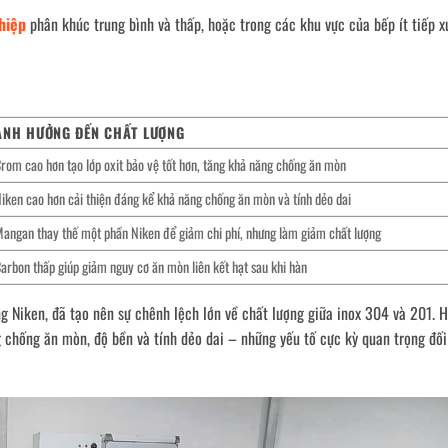
hiệp
phân khúc trung bình và thấp, hoặc trong các khu vực của bếp ít tiếp x
ẢNH HƯỞNG ĐẾN CHẤT LƯỢNG
rom cao hơn tạo lớp oxit bảo vệ tốt hơn, tăng khả năng chống ăn mòn
iken cao hơn cải thiện đáng kể khả năng chống ăn mòn và tính dẻo dai
angan thay thế một phần Niken để giảm chi phí, nhưng làm giảm chất lượng
arbon thấp giúp giảm nguy cơ ăn mòn liên kết hạt sau khi hàn
ng Niken, đã tạo nên sự chênh lệch lớn về chất lượng giữa inox 304 và 201. 
chống ăn mòn, độ bền và tính dẻo dai – những yếu tố cực kỳ quan trọng đối