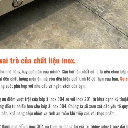
ai trò của chất liệu inox.
ho nhà hàng hay quán ăn của mình? Câu hỏi lớn nhất có lẽ là nên chọn bếp 
ỉ đến chất lượng món ăn mà còn đến hiệu quả kinh tế dài hạn của bạn.
So 
áng suốt phù hợp với nhu cầu và ngân sách của bạn.
g ưu điểm vượt trội của bếp á inox 304 so với inox 201, từ khía cạnh kỹ thuậ
àng đầu tư nhiều hơn cho bếp á inox 304. Chúng ta sẽ xem xét các yếu tố quy
bền, khả năng chịu nhiệt và tính an toàn khi tiếp xúc với thực phẩm.
tư thêm cho bếp á inox 304 có thực sự mang lại giá trị tương xứng trong dài 