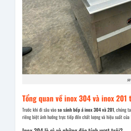
so
Tổng quan về inox 304 và inox 201 
Trước khi đi sâu vào
so sánh bếp á inox 304 và 201
, chúng t
riêng biệt ảnh hưởng trực tiếp đến chất lượng và hiệu suất của
Inox 304 là gì và những đặc tính vượt trội?