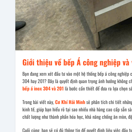
Giới thiệu về bếp Á công nghiệp và v
Bạn đang xem xét đầu tư vào một hệ thống bếp á công nghiệp c
304 hay 201? Đây là quyết định quan trọng ảnh hưởng không ch
bếp á inox 304 và 201
là bước cần thiết để đưa ra lựa chọn s
Trong bài viết này,
Cơ Khí Hải Minh
sẽ phân tích chi tiết nhữn
kinh tế, giúp bạn hiểu rõ tại sao nhiều nhà hàng cao cấp sẵn s
chất lượng như thành phần hóa học, khả năng chống ăn mòn, độ 
Cuối cùng, bạn sẽ có đủ thông tin để quyết định liệu việc đầu 