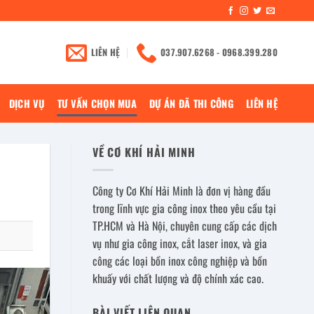
LIÊN HỆ
037.907.6268 - 0968.399.280
DỊCH VỤ
TƯ VẤN CHỌN MUA
DỰ ÁN ĐÃ THI CÔNG
LIÊN HỆ
VỀ CƠ KHÍ HẢI MINH
Công ty Cơ Khí Hải Minh là đơn vị hàng đầu
trong lĩnh vực gia công inox theo yêu cầu tại
TP.HCM và Hà Nội, chuyên cung cấp các dịch
vụ như gia công inox, cắt laser inox, và gia
công các loại bồn inox công nghiệp và bồn
khuấy với chất lượng và độ chính xác cao.
BÀI VIẾT LIÊN QUAN