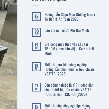
Hướng Dẫn Chọn Mua Giường Inox Y
25
Tế Bền & An Toàn 2026
Th2
Không
có
Báo chí nói về Cơ Khí Hải Minh
03
bình
luận
Th2
Không
ở
có
Hướng
bình
Dẫn
Gia công inox theo yêu cầu tại
19
luận
Chọn
ở
TP.HCM (theo bản vẽ) – Cơ Khí Hải
Th1
Mua
Báo
Giường
Minh
chí
Inox
nói
Không
Y
về
có
Tế
Cơ
Thiết bị inox bếp công nghiệp:
18
bình
Bền
Khí
luận
&
Hướng dẫn chọn mua & tiêu chuẩn
Th1
Hải
ở
An
VSATTP (2026)
Minh
Gia
Toàn
công
2026
Không
inox
có
theo
Bếp công nghiệp là gì? Hướng dẫn
17
bình
yêu
luận
chọn thiết bị, tiêu chuẩn VSATTP–
Th1
cầu
ở
tại
PCCC & tính TCO/ROI (2026)
Thiết
TP.HCM
bị
(theo
Không
inox
bản
có
bếp
Thiết bị bếp công nghiệp: Hướng
15
vẽ)
bình
công
–
luận