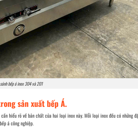
 sánh bếp á inox 304 và 201
trong sản xuất bếp Á.
a cần hiểu rõ về bản chất của hai loại inox này. Mỗi loại inox đều có những đ
 bếp á công nghiệp.