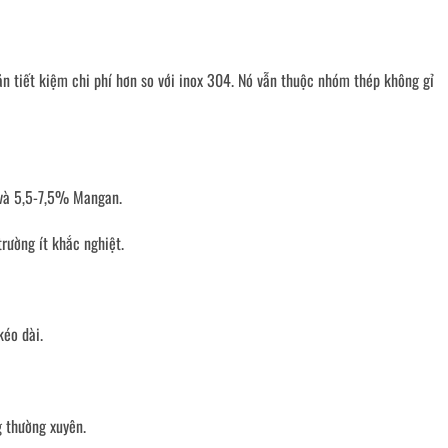
ản tiết kiệm chi phí hơn so với inox 304. Nó vẫn thuộc nhóm thép không gỉ
và 5,5-7,5% Mangan.
rường ít khắc nghiệt.
kéo dài.
g thường xuyên.