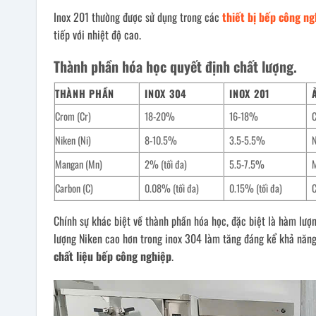
Inox 201 thường được sử dụng trong các
thiết bị bếp công ng
tiếp với nhiệt độ cao.
Thành phần hóa học quyết định chất lượng.
THÀNH PHẦN
INOX 304
INOX 201
Crom (Cr)
18-20%
16-18%
C
Niken (Ni)
8-10.5%
3.5-5.5%
N
Mangan (Mn)
2% (tối đa)
5.5-7.5%
M
Carbon (C)
0.08% (tối đa)
0.15% (tối đa)
C
Chính sự khác biệt về thành phần hóa học, đặc biệt là hàm lượ
lượng Niken cao hơn trong inox 304 làm tăng đáng kể khả năng 
chất liệu bếp công nghiệp
.