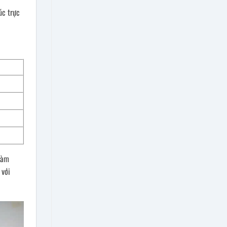
úc trực
Hàm
 với