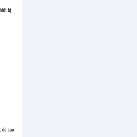
hiết bị
t độ cao