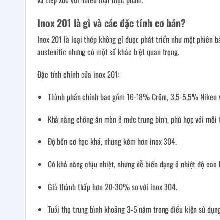
và tiếp xúc với nhiều loại thực phẩm.
Inox 201 là gì và các đặc tính cơ bản?
Inox 201 là loại thép không gỉ được phát triển như một phiên b
austenitic nhưng có một số khác biệt quan trọng.
Đặc tính chính của inox 201:
Thành phần chính bao gồm 16-18% Crôm, 3,5-5,5% Niken 
Khả năng chống ăn mòn ở mức trung bình, phù hợp với môi t
Độ bền cơ học khá, nhưng kém hơn inox 304.
Có khả năng chịu nhiệt, nhưng dễ biến dạng ở nhiệt độ cao 
Giá thành thấp hơn 20-30% so với inox 304.
Tuổi thọ trung bình khoảng 3-5 năm trong điều kiện sử dụn