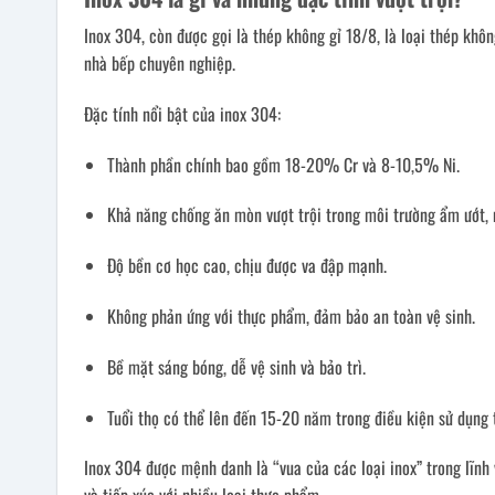
Inox 304, còn được gọi là thép không gỉ 18/8, là loại thép khô
nhà bếp chuyên nghiệp.
Đặc tính nổi bật của inox 304:
Thành phần chính bao gồm 18-20% Cr và 8-10,5% Ni.
Khả năng chống ăn mòn vượt trội trong môi trường ẩm ướt, 
Độ bền cơ học cao, chịu được va đập mạnh.
Không phản ứng với thực phẩm, đảm bảo an toàn vệ sinh.
Bề mặt sáng bóng, dễ vệ sinh và bảo trì.
Tuổi thọ có thể lên đến 15-20 năm trong điều kiện sử dụng 
Inox 304 được mệnh danh là “vua của các loại inox” trong lĩnh 