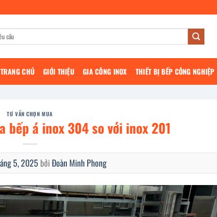
TRANG CHỦ
GIỚI THIỆU
GIA CÔNG INOX
THIẾT BỊ BẾP CÔNG NGHIỆP
TƯ VẤN CHỌN MUA
a bếp á inox 304 so với inox 201
háng 5, 2025
bởi
Đoàn Minh Phong