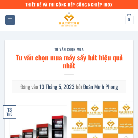
Bỏ
THIẾT KẾ VÀ THI CÔNG BẾP CÔNG NGHIỆP INOX
qua
nội
0
dung
TƯ VẤN CHỌN MUA
Tư vấn chọn mua máy sấy bát hiệu quả
nhất
Đăng vào
13 Tháng 5, 2023
bởi
Đoàn Minh Phong
13
Th5