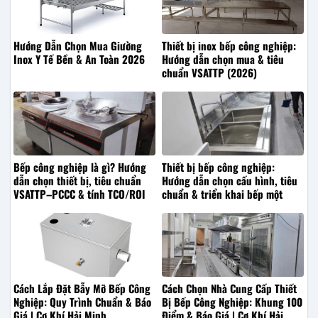
Hướng Dẫn Chọn Mua Giường
Thiết bị inox bếp công nghiệp:
Inox Y Tế Bền & An Toàn 2026
Hướng dẫn chọn mua & tiêu
chuẩn VSATTP (2026)
Bếp công nghiệp là gì? Hướng
Thiết bị bếp công nghiệp:
dẫn chọn thiết bị, tiêu chuẩn
Hướng dẫn chọn cấu hình, tiêu
VSATTP–PCCC & tính TCO/ROI
chuẩn & triển khai bếp một
(2026)
chiều (A–Z)
Cách Lắp Đặt Bẫy Mỡ Bếp Công
Cách Chọn Nhà Cung Cấp Thiết
Nghiệp: Quy Trình Chuẩn & Báo
Bị Bếp Công Nghiệp: Khung 100
Giá | Cơ Khí Hải Minh
Điểm & Báo Giá | Cơ Khí Hải