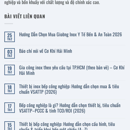
nghiệp và bồn khuấy với chất lượng và độ chính xác cao.
BÀI VIẾT LIÊN QUAN
Hướng Dẫn Chọn Mua Giường Inox Y Tế Bền & An Toàn 2026
25
Th2
Không
có
bình
Báo chí nói về Cơ Khí Hải Minh
03
luận
ở
Th2
Không
Hướng
có
Dẫn
bình
Gia công inox theo yêu cầu tại TP.HCM (theo bản vẽ) – Cơ Khí
Chọn
19
luận
Mua
ở
Hải Minh
Th1
Giường
Báo
Inox
Không
chí
Y
có
nói
Thiết bị inox bếp công nghiệp: Hướng dẫn chọn mua & tiêu
Tế
18
bình
về
Bền
luận
Cơ
chuẩn VSATTP (2026)
Th1
&
ở
Khí
An
Gia
Không
Hải
Toàn
công
có
Minh
Bếp công nghiệp là gì? Hướng dẫn chọn thiết bị, tiêu chuẩn
2026
17
inox
bình
theo
luận
VSATTP–PCCC & tính TCO/ROI (2026)
Th1
yêu
ở
cầu
Thiết
Không
tại
bị
có
Thiết bị bếp công nghiệp: Hướng dẫn chọn cấu hình, tiêu
15
TP.HCM
inox
bình
(theo
bếp
luận
chuẩn & triển khai bếp một chiều (A–Z)
Th1