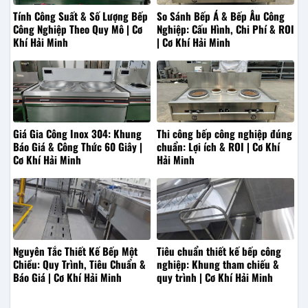
Tính Công Suất & Số Lượng Bếp
So Sánh Bếp Á & Bếp Âu Công
Công Nghiệp Theo Quy Mô | Cơ
Nghiệp: Cấu Hình, Chi Phí & ROI
Khí Hải Minh
| Cơ Khí Hải Minh
Giá Gia Công Inox 304: Khung
Thi công bếp công nghiệp đúng
Báo Giá & Công Thức 60 Giây |
chuẩn: Lợi ích & ROI | Cơ Khí
Cơ Khí Hải Minh
Hải Minh
Nguyên Tắc Thiết Kế Bếp Một
Tiêu chuẩn thiết kế bếp công
Chiều: Quy Trình, Tiêu Chuẩn &
nghiệp: Khung tham chiếu &
Báo Giá | Cơ Khí Hải Minh
quy trình | Cơ Khí Hải Minh