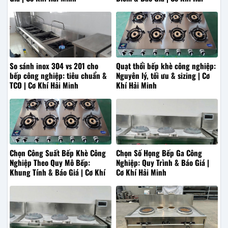
Minh
So sánh inox 304 vs 201 cho
Quạt thổi bếp khè công nghiệp:
bếp công nghiệp: tiêu chuẩn &
Nguyên lý, tối ưu & sizing | Cơ
TCO | Cơ Khí Hải Minh
Khí Hải Minh
Chọn Công Suất Bếp Khè Công
Chọn Số Họng Bếp Ga Công
Nghiệp Theo Quy Mô Bếp:
Nghiệp: Quy Trình & Báo Giá |
Khung Tính & Báo Giá | Cơ Khí
Cơ Khí Hải Minh
Hải Minh