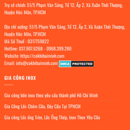
Báo
nghiệp:
Trụ sở chính: 51/5 Phạm Văn Sáng, Tổ 12, Ấp 2, Xã Xuân Thới Thượng,
Giá
tiêu
|
chuẩn
Huyện Hóc Môn, TP.HCM
Cơ
&
Khí
TCO
Hải
|
Địa chỉ xưởng: 51/5 Phạm Văn Sáng, Tổ 12, Ấp 2, Xã Xuân Thới Thượng,
Minh
Cơ
Khí
Huyện Hóc Môn, TP.HCM
Hải
Minh
Mã Số Thuế : 0317759822
Hotline:
037.907.6268
-
0968.399.280
Website:
https://cokhihaiminh.com
Email:
info@cokhihaiminh.com
GIA CÔNG INOX
Gia công bồn inox theo yêu cầu thành phố Hồ Chí Minh
Gia Công Lốc Chỏm Cầu, Đáy Cầu Tại TPHCM
Gia công Lốc ống Tròn, Lốc Ống Thép, Inox Theo Yêu Cầu