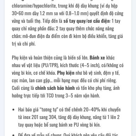
chloramine/hypochlorite, trong khi độ dày khung (ví dụ hộp
30×60 mm dày 1.2 mm so với 0.8–1.0 mm) quyết định độ cứng
vững và tuổi thọ. Tiếp đến là
số tay quay/cơ cấu điện
: 1 tay
quay chỉ nâng phần đầu; 2 tay quay thêm chức năng nâng
chân; mô-đun điện đa điểm còn đi kèm bộ điều khiển, tăng giá
trị và chi phí.
Phụ kiện và hoàn thiện cũng là biến số lớn.
Bánh xe
khác
nhau về vật liệu (PU/TPR), kích thước (4–5 inch), có/không có
vòng bi kín, cơ chế khóa.
Phụ kiện
như bô vệ sinh, đệm y tế,
cọc màn, lan can gập… mỗi hạng mục đều có chi phí riêng.
Cuối cùng là
chính sách bảo hành
và tồn kho phụ tùng, ảnh
hưởng trực tiếp tới TCO trong 3–5 năm vận hành.
Hai báo giá “tương tự” có thể chênh 20–40% khi chuyển
từ inox 201 sang 304, tăng độ dày khung, nâng từ 1 lên 2
tay quay hoặc bổ sung bánh xe PU vòng bi kín.
Để đưa về mẫu số chung, Quý khách nên yêu cầu đối tác