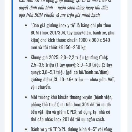
quyết định cấu hình – ngân sách đúng ngay lần đầu,
dựa trên BOM chuẩn và ma trận giá minh bạch.
“Báo giá giường inox y tế” là bảng chi phí theo
BOM (Inox 201/304, tay quay/điện, bánh xe, phụ
kiện) cho kích thước chuẩn 1900 x 900 x 540
mm và tải thiết kế 150–250 kg.
Khung giá 2025: 2,0–2,2 triệu (giường tĩnh);
2,5–3,5 triệu (1 tay quay); 3,0–4,0 triệu (2 tay
quay); 3,8–5,1 triệu (gói có bô/bánh xe/đệm);
giường điện/ICU 10–46+ triệu — chưa gồm VAT,
vận chuyển.
Môi trường khử khuẩn thường xuyên (bệnh viện,
phòng thủ thuật) ưu tiên Inox 304 để tối ưu độ
bền vật liệu và giảm OPEX; sử dụng tại nhà có
thể cân nhắc Inox 201 để tối ưu ngân sách.
Bánh xe y tế TPR/PU đường kính 4–5” với vòng