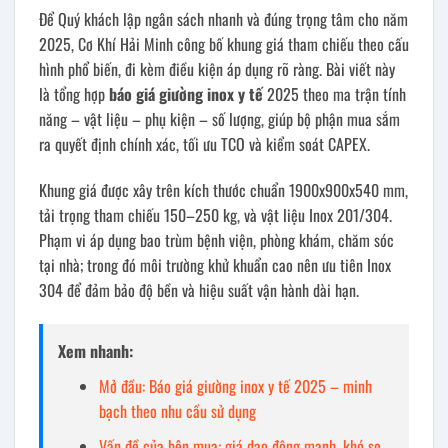
Để Quý khách lập ngân sách nhanh và đúng trọng tâm cho năm
2025, Cơ Khí Hải Minh công bố khung giá tham chiếu theo cấu
hình phổ biến, đi kèm điều kiện áp dụng rõ ràng. Bài viết này
là tổng hợp
báo giá giường inox y tế
2025 theo ma trận tính
năng – vật liệu – phụ kiện – số lượng, giúp bộ phận mua sắm
ra quyết định chính xác, tối ưu TCO và kiểm soát CAPEX.
Khung giá được xây trên kích thước chuẩn 1900x900x540 mm,
tải trọng tham chiếu 150–250 kg, và vật liệu Inox 201/304.
Phạm vi áp dụng bao trùm bệnh viện, phòng khám, chăm sóc
tại nhà; trong đó môi trường khử khuẩn cao nên ưu tiên Inox
304 để đảm bảo độ bền và hiệu suất vận hành dài hạn.
Xem nhanh:
Mở đầu: Báo giá giường inox y tế 2025 – minh
bạch theo nhu cầu sử dụng
Vấn đề của bên mua: giá dao động mạnh, khó so