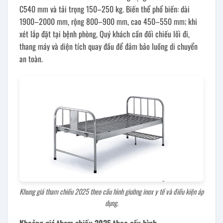
C540 mm và tải trọng 150–250 kg. Biến thể phổ biến: dài
1900–2000 mm, rộng 800–900 mm, cao 450–550 mm; khi
xét lắp đặt tại bệnh phòng, Quý khách cần đối chiếu lối đi,
thang máy và diện tích quay đầu để đảm bảo luồng di chuyển
an toàn.
Khung giá tham chiếu 2025 theo cấu hình giường inox y tế và điều kiện áp
dụng.
Khoảng giá tham chiếu 2025 theo cấu hình