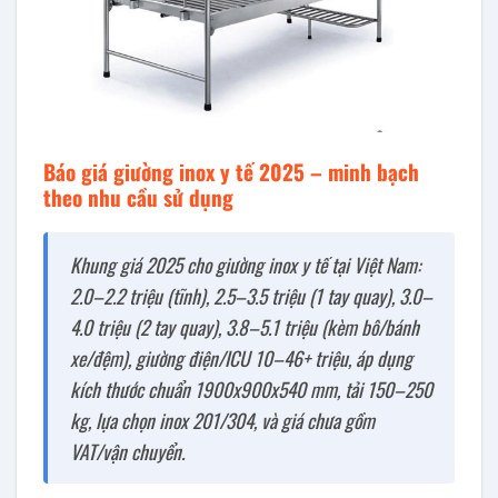
Báo giá giường inox y tế 2025 – minh bạch
theo nhu cầu sử dụng
Khung giá 2025 cho giường inox y tế tại Việt Nam:
2.0–2.2 triệu (tĩnh), 2.5–3.5 triệu (1 tay quay), 3.0–
4.0 triệu (2 tay quay), 3.8–5.1 triệu (kèm bô/bánh
xe/đệm), giường điện/ICU 10–46+ triệu, áp dụng
kích thước chuẩn 1900x900x540 mm, tải 150–250
kg, lựa chọn inox 201/304, và giá chưa gồm
VAT/vận chuyển.