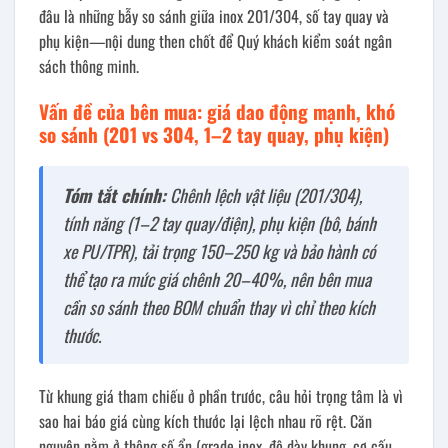
đâu là những bẫy so sánh giữa inox 201/304, số tay quay và
phụ kiện—nội dung then chốt để Quý khách kiểm soát ngân
sách thông minh.
Vấn đề của bên mua: giá dao động mạnh, khó
so sánh (201 vs 304, 1–2 tay quay, phụ kiện)
Tóm tắt chính:
Chênh lệch vật liệu (201/304),
tính năng (1–2 tay quay/điện), phụ kiện (bô, bánh
xe PU/TPR), tải trọng 150–250 kg và bảo hành có
thể tạo ra mức giá chênh 20–40%, nên bên mua
cần so sánh theo BOM chuẩn thay vì chỉ theo kích
thước.
Từ khung giá tham chiếu ở phần trước, câu hỏi trọng tâm là vì
sao hai báo giá cùng kích thước lại lệch nhau rõ rệt. Căn
nguyên nằm ở thông số ẩn (grade inox, độ dày khung, cơ cấu