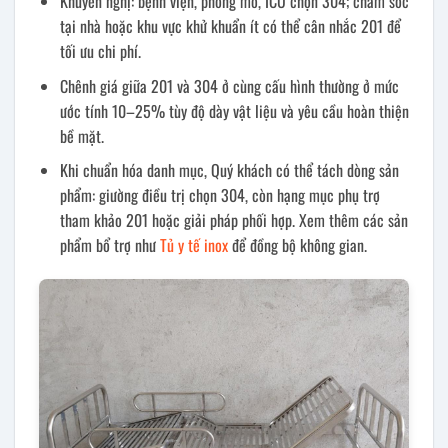
Khuyến nghị: bệnh viện, phòng mổ, ICU chọn 304; chăm sóc
tại nhà hoặc khu vực khử khuẩn ít có thể cân nhắc 201 để
tối ưu chi phí.
Chênh giá giữa 201 và 304 ở cùng cấu hình thường ở mức
ước tính 10–25% tùy độ dày vật liệu và yêu cầu hoàn thiện
bề mặt.
Khi chuẩn hóa danh mục, Quý khách có thể tách dòng sản
phẩm: giường điều trị chọn 304, còn hạng mục phụ trợ
tham khảo 201 hoặc giải pháp phối hợp. Xem thêm các sản
phẩm bổ trợ như
Tủ y tế inox
để đồng bộ không gian.