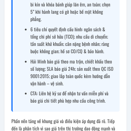
bi kín và khóa bánh giúp lăn êm, an toàn; chọn
5” khi hành lang có gờ hoặc bề mặt không
phẳng.
6 tiêu chí quyết định cấu hình: ngân sách &
tổng chi phí sở hữu (TCO); nhu cầu di chuyển;
tần suất khử khuẩn; cân nặng bệnh nhân; ràng
buộc không gian; hồ sơ CO/CQ & bảo hành.
Hải Minh báo giá theo ma trận, chiết khấu theo
số lượng; SLA báo giá 24h; sản xuất theo QC ISO
9001:2015; giao lắp toàn quốc kèm hướng dẫn
vận hành – vệ sinh.
CTA: Liên hệ kỹ sư để nhận tư vấn miễn phí và
báo giá chi tiết phù hợp nhu cầu công trình.
Phần nền tảng về khung giá và điều kiện áp dụng đã rõ. Tiếp
đến là phân tích vì sao giá trên thị trường dao động mạnh và