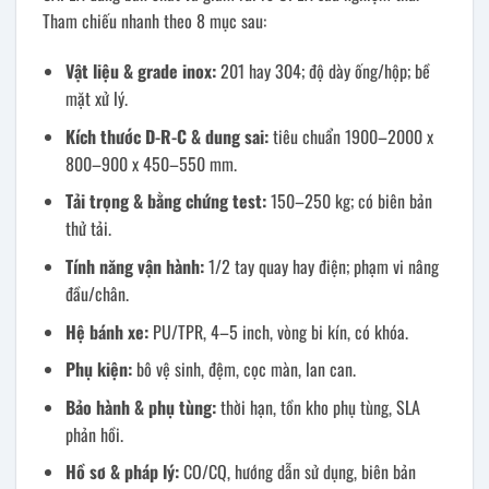
Tham chiếu nhanh theo 8 mục sau:
Vật liệu & grade inox:
201 hay 304; độ dày ống/hộp; bề
mặt xử lý.
Kích thước D-R-C & dung sai:
tiêu chuẩn 1900–2000 x
800–900 x 450–550 mm.
Tải trọng & bằng chứng test:
150–250 kg; có biên bản
thử tải.
Tính năng vận hành:
1/2 tay quay hay điện; phạm vi nâng
đầu/chân.
Hệ bánh xe:
PU/TPR, 4–5 inch, vòng bi kín, có khóa.
Phụ kiện:
bô vệ sinh, đệm, cọc màn, lan can.
Bảo hành & phụ tùng:
thời hạn, tồn kho phụ tùng, SLA
phản hồi.
Hồ sơ & pháp lý:
CO/CQ, hướng dẫn sử dụng, biên bản