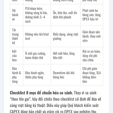
PU/nhựa kém,
Hệ
Phát sinh hư
không vòng bi kín,
Ồn, khó lăn, mất ổn
bánh
hỏng sàn, tăng
đường kính 3–4
định khi phanh
xe
OPEX bảo trì
inch
Tải
Gián đoạn vận
trọng
Không nêu tải/trial
Biến dạng, võng mặt
hành, thay mới
thiết
test
giường
sớm
kế
Kết
Rủi ro an toàn,
Ít mối gia cường,
Nứt mối hàn, lỏng
cấu
tăng chi phí
hoàn thiện thô
liên kết
hàn
sửa chữa
Bảo
Chi phí gián
hành &
Bảo hành ngắn,
Downtime dài khi
đoạn tăng, SLA
phụ
thiếu phụ tùng
hỏng hóc
không đảm
tùng
bảo
Checklist 8 mục để chuẩn hóa so sánh.
Thay vì so sánh
“theo tên gọi”, hãy đối chiếu theo checklist cố định để đưa về
cùng mặt bằng kỹ thuật. Điều này giúp Quý khách kiểm soát
CAPEX đúng bản chất và giảm rủi ro OPEX sau nghiệm thu.