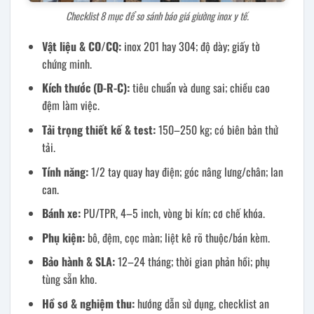
Checklist 8 mục để so sánh báo giá giường inox y tế.
Vật liệu & CO/CQ:
inox 201 hay 304; độ dày; giấy tờ
chứng minh.
Kích thước (D-R-C):
tiêu chuẩn và dung sai; chiều cao
đệm làm việc.
Tải trọng thiết kế & test:
150–250 kg; có biên bản thử
tải.
Tính năng:
1/2 tay quay hay điện; góc nâng lưng/chân; lan
can.
Bánh xe:
PU/TPR, 4–5 inch, vòng bi kín; cơ chế khóa.
Phụ kiện:
bô, đệm, cọc màn; liệt kê rõ thuộc/bán kèm.
Bảo hành & SLA:
12–24 tháng; thời gian phản hồi; phụ
tùng sẵn kho.
Hồ sơ & nghiệm thu:
hướng dẫn sử dụng, checklist an