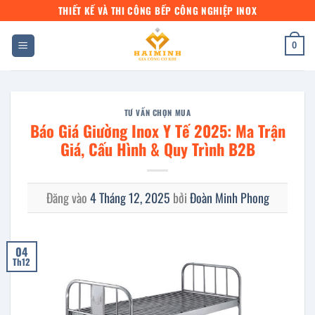
Bỏ
THIẾT KẾ VÀ THI CÔNG BẾP CÔNG NGHIỆP INOX
qua
nội
0
dung
TƯ VẤN CHỌN MUA
Báo Giá Giường Inox Y Tế 2025: Ma Trận
Giá, Cấu Hình & Quy Trình B2B
Đăng vào
4 Tháng 12, 2025
bởi
Đoàn Minh Phong
04
Th12