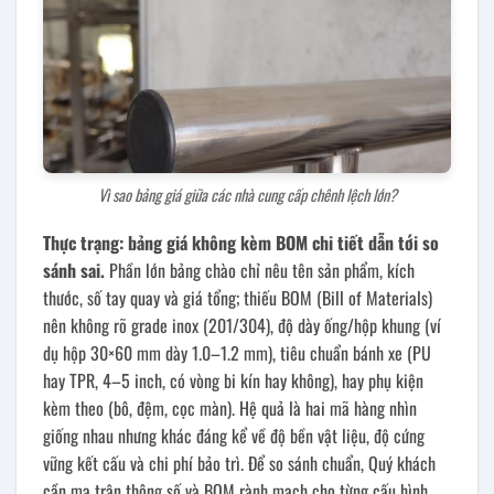
Vì sao bảng giá giữa các nhà cung cấp chênh lệch lớn?
Thực trạng: bảng giá không kèm BOM chi tiết dẫn tới so
sánh sai.
Phần lớn bảng chào chỉ nêu tên sản phẩm, kích
thước, số tay quay và giá tổng; thiếu BOM (Bill of Materials)
nên không rõ grade inox (201/304), độ dày ống/hộp khung (ví
dụ hộp 30×60 mm dày 1.0–1.2 mm), tiêu chuẩn bánh xe (PU
hay TPR, 4–5 inch, có vòng bi kín hay không), hay phụ kiện
kèm theo (bô, đệm, cọc màn). Hệ quả là hai mã hàng nhìn
giống nhau nhưng khác đáng kể về độ bền vật liệu, độ cứng
vững kết cấu và chi phí bảo trì. Để so sánh chuẩn, Quý khách
cần ma trận thông số và BOM rành mạch cho từng cấu hình,