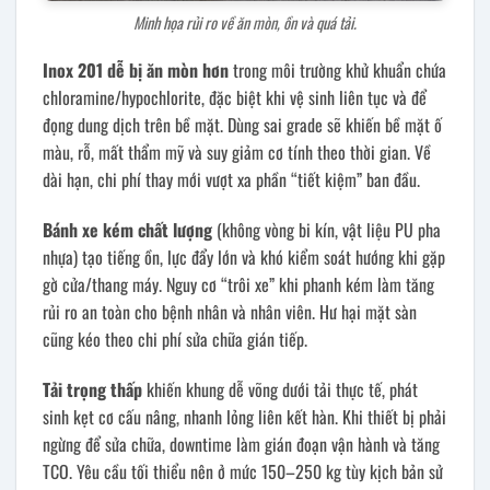
Minh họa rủi ro về ăn mòn, ồn và quá tải.
Inox 201 dễ bị ăn mòn hơn
trong môi trường khử khuẩn chứa
chloramine/hypochlorite, đặc biệt khi vệ sinh liên tục và để
đọng dung dịch trên bề mặt. Dùng sai grade sẽ khiến bề mặt ố
màu, rỗ, mất thẩm mỹ và suy giảm cơ tính theo thời gian. Về
dài hạn, chi phí thay mới vượt xa phần “tiết kiệm” ban đầu.
Bánh xe kém chất lượng
(không vòng bi kín, vật liệu PU pha
nhựa) tạo tiếng ồn, lực đẩy lớn và khó kiểm soát hướng khi gặp
gờ cửa/thang máy. Nguy cơ “trôi xe” khi phanh kém làm tăng
rủi ro an toàn cho bệnh nhân và nhân viên. Hư hại mặt sàn
cũng kéo theo chi phí sửa chữa gián tiếp.
Tải trọng thấp
khiến khung dễ võng dưới tải thực tế, phát
sinh kẹt cơ cấu nâng, nhanh lỏng liên kết hàn. Khi thiết bị phải
ngừng để sửa chữa, downtime làm gián đoạn vận hành và tăng
TCO. Yêu cầu tối thiểu nên ở mức 150–250 kg tùy kịch bản sử