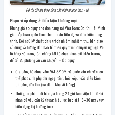
Đồ thị dải giá theo từng cấu hình giường inox y tế.
Phạm vi áp dụng & điều kiện thương mại
Khung giá áp dụng cho đơn hàng tại Việt Nam; Cơ Khí Hải Minh
giao lắp toàn quốc theo thỏa thuận tiến độ và điều kiện công
trình. Đội ngũ kỹ thuật chịu trách nhiệm nghiệm thu, bàn giao
sử dụng và hướng dẫn bảo trì theo quy trình chuyên nghiệp. Với
lô hàng số lượng lớn, chúng tôi tổ chức khảo sát hiện trường
để tối ưu phương án vận chuyển – lắp dựng.
Giá công bố chưa gồm VAT 8/10% và cước vận chuyển; có
thể phát sinh phụ phí ngoại tỉnh, bốc xếp, hoặc điều kiện
thi công đặc thù (ca đêm, khu vô trùng).
Thời gian phản hồi báo giá trong 24 giờ làm việc kể từ khi
nhận đủ yêu cầu kỹ thuật; hiệu lực báo giá 15–30 ngày tùy
biến động thị trường inox.