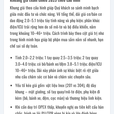
Khung giá theo cấu hình giúp Quý khách so sánh minh bạch
giữa mức đầu tư và chức năng. Về tổng thể, dải giá cơ/bán cơ
dao động 2.0–5.1 triệu tùy tính năng và phụ kiện; phân khúc
điện/ICU trải rộng hơn do số mô-tơ và bộ điều khiển, nằm
trong khoảng 10–46+ triệu. Cách trình bày theo cột giá trị như
trong hình minh họa giúp bộ phận mua sắm nắm số nhanh, hạn
chế sai số dự toán.
Tĩnh 2.0–2.2 triệu; 1 tay quay 2.5–3.5 triệu; 2 tay quay
3.0–4.0 triệu; có bô/bánh xe/đệm 3.8–5.1 triệu; điện/ICU
10–46+ triệu. Dải này phản ánh sự khác biệt rõ rệt giữa
nhu cầu chăm sóc cơ bản và chăm sóc chuyên sâu.
Yếu tố kéo giá gồm: vật liệu Inox (201 vs 304), độ dày
khung – mặt giường, số tay quay/mô-tơ điện, phụ kiện đi
kèm (bô, bánh xe, đệm, cọc màn) và thương hiệu linh kiện.
Khi cần duy trì OPEX thấp, khuyến nghị ưu tiên kết cấu hàn
chắc, bánh xe lõi PU/TPR vòng bi kín và lớp đánh bóng