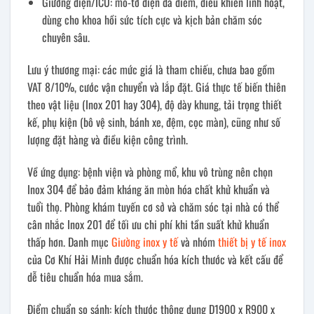
Giường điện/ICU: mô-tơ điện đa điểm, điều khiển linh hoạt,
dùng cho khoa hồi sức tích cực và kịch bản chăm sóc
chuyên sâu.
Lưu ý thương mại: các mức giá là tham chiếu, chưa bao gồm
VAT 8/10%, cước vận chuyển và lắp đặt. Giá thực tế biến thiên
theo vật liệu (Inox 201 hay 304), độ dày khung, tải trọng thiết
kế, phụ kiện (bô vệ sinh, bánh xe, đệm, cọc màn), cũng như số
lượng đặt hàng và điều kiện công trình.
Về ứng dụng: bệnh viện và phòng mổ, khu vô trùng nên chọn
Inox 304 để bảo đảm kháng ăn mòn hóa chất khử khuẩn và
tuổi thọ. Phòng khám tuyến cơ sở và chăm sóc tại nhà có thể
cân nhắc Inox 201 để tối ưu chi phí khi tần suất khử khuẩn
thấp hơn. Danh mục
Giường inox y tế
và nhóm
thiết bị y tế inox
của Cơ Khí Hải Minh được chuẩn hóa kích thước và kết cấu để
dễ tiêu chuẩn hóa mua sắm.
Điểm chuẩn so sánh: kích thước thông dụng D1900 x R900 x