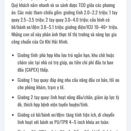
Quý khách nắm nhanh và so sánh được TCO giữa các phương
án. Các mức tham chiếu gồm: giường tĩnh 2.0–2.2 triệu; 1 tay
quay 2.5–3.5 triệu; 2 tay quay 3.0–4.0 triệu; cấu hình có
bô/bánh xe/đệm 3.8–5.1 triệu; giường điện/ICU 10–46+ triệu.
Những con số này phản ánh thực tế thị trường và năng lực gia
công chuẩn của Cơ Khí Hải Minh.
Giường tĩnh: phù hợp khu lưu trú ngắn hạn, khu chờ hoặc
chăm sóc tại nhà có trợ giúp, ưu tiên chi phí đầu tư ban
đầu (CAPEX) thấp.
Giường 1 tay quay: đáp ứng nhu cầu nâng đầu cơ bản, tối ưu
cho phòng khám, trạm y tế.
Giường 2 tay quay: linh hoạt nâng đầu/chân, giảm áp lực tỳ
đè, thích hợp bệnh viện tuyến huyện/tỉnh.
Giường có bô/bánh xe/đệm: tăng tính tiện ích, di chuyển
linh hoạt với bánh xe PU/TPR 4–5 inch khóa an toàn.