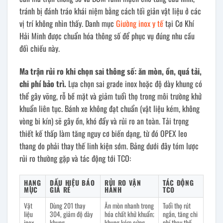
tránh bị đánh tráo khái niệm bằng cách tối giản vật liệu ở các
vị trí không nhìn thấy. Danh mục
Giường inox y tế
tại Cơ Khí
Hải Minh được chuẩn hóa thông số để phục vụ đúng nhu cầu
đối chiếu này.
Ma trận rủi ro khi chọn sai thông số: ăn mòn, ồn, quá tải,
chi phí bảo trì.
Lựa chọn sai grade inox hoặc độ dày khung có
thể gây võng, rỗ bề mặt và giảm tuổi thọ trong môi trường khử
khuẩn liên tục. Bánh xe không đạt chuẩn (vật liệu kém, không
vòng bi kín) sẽ gây ồn, khó đẩy và rủi ro an toàn. Tải trọng
thiết kế thấp làm tăng nguy cơ biến dạng, từ đó OPEX leo
thang do phải thay thế linh kiện sớm. Bảng dưới đây tóm lược
rủi ro thường gặp và tác động tới TCO:
HẠNG
DẤU HIỆU BÁO
RỦI RO VẬN
TÁC ĐỘNG
MỤC
GIÁ RẺ
HÀNH
TCO
Vật
Dùng 201 thay
Ăn mòn nhanh trong
Tuổi thọ rút
liệu
304, giảm độ dày
hóa chất khử khuẩn;
ngắn, tăng chi
inox
khung
khung kém cứng
phí thay thế