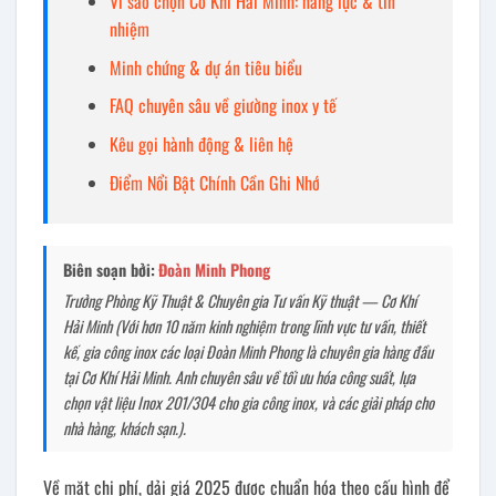
Vì sao chọn Cơ Khí Hải Minh: năng lực & tín
nhiệm
Minh chứng & dự án tiêu biểu
FAQ chuyên sâu về giường inox y tế
Kêu gọi hành động & liên hệ
Điểm Nổi Bật Chính Cần Ghi Nhớ
Biên soạn bởi:
Đoàn Minh Phong
Trưởng Phòng Kỹ Thuật & Chuyên gia Tư vấn Kỹ thuật — Cơ Khí
Hải Minh (Với hơn 10 năm kinh nghiệm trong lĩnh vực tư vấn, thiết
kế, gia công inox các loại Đoàn Minh Phong là chuyên gia hàng đầu
tại Cơ Khí Hải Minh. Anh chuyên sâu về tối ưu hóa công suất, lựa
chọn vật liệu Inox 201/304 cho gia công inox, và các giải pháp cho
nhà hàng, khách sạn.).
Về mặt chi phí, dải giá 2025 được chuẩn hóa theo cấu hình để