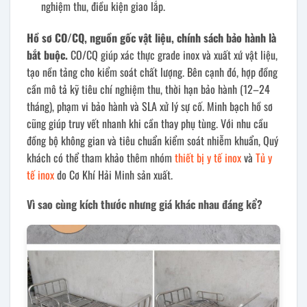
nghiệm thu, điều kiện giao lắp.
Hồ sơ CO/CQ, nguồn gốc vật liệu, chính sách bảo hành là
bắt buộc.
CO/CQ giúp xác thực grade inox và xuất xứ vật liệu,
tạo nền tảng cho kiểm soát chất lượng. Bên cạnh đó, hợp đồng
cần mô tả kỹ tiêu chí nghiệm thu, thời hạn bảo hành (12–24
tháng), phạm vi bảo hành và SLA xử lý sự cố. Minh bạch hồ sơ
cũng giúp truy vết nhanh khi cần thay phụ tùng. Với nhu cầu
đồng bộ không gian và tiêu chuẩn kiểm soát nhiễm khuẩn, Quý
khách có thể tham khảo thêm nhóm
thiết bị y tế inox
và
Tủ y
tế inox
do Cơ Khí Hải Minh sản xuất.
Vì sao cùng kích thước nhưng giá khác nhau đáng kể?