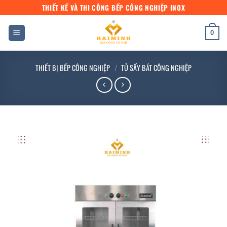
Bỏ
THIẾT KẾ VÀ THI CÔNG BẾP CÔNG NGHIỆP INOX
qua
nội
0
dung
THIẾT BỊ BẾP CÔNG NGHIỆP
/
TỦ SẤY BÁT CÔNG NGHIỆP