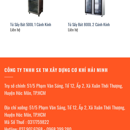
Tủ Sấy Bát 500L 1 Cánh Kính
Tủ Sấy Bát 800L 2 Cánh Kính
Liên hệ
Liên hệ
CÔNG TY TNHH SX TM XÂY DỰNG CƠ KHÍ HẢI MINH
Trụ sở chính: 51/5 Phạm Văn Sáng, Tổ 12, Ấp 2, Xã Xuân Thới Thượng,
Huyện Hóc Môn, TP.HCM
Địa chỉ xưởng: 51/5 Phạm Văn Sáng, Tổ 12, Ấp 2, Xã Xuân Thới Thượng,
Huyện Hóc Môn, TP.HCM
Mã Số Thuế : 0317759822
Hotline:
037.907.6268
-
0968.399.280