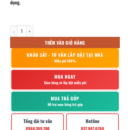
dụng.
Tủ Sấy Bát 900L 2 Cánh Kính số lượng
THÊM VÀO GIỎ HÀNG
KHẢO SÁT - TƯ VẤN LẮP ĐẶT TẠI NHÀ
Miễn phí 100%
MUA NGAY
Giao hàng và lắp đặt miễn phí
MUA TRẢ GÓP
Hỗ trợ mua hàng trả góp
Tổng đài tư vấn
Hotline
0968.399.280
037.907.6268