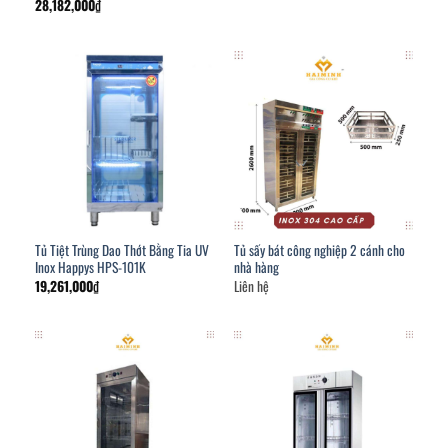
28,182,000
₫
Tủ Tiệt Trùng Dao Thớt Bằng Tia UV
Tủ sấy bát công nghiệp 2 cánh cho
Inox Happys HPS-101K
nhà hàng
19,261,000
₫
Liên hệ