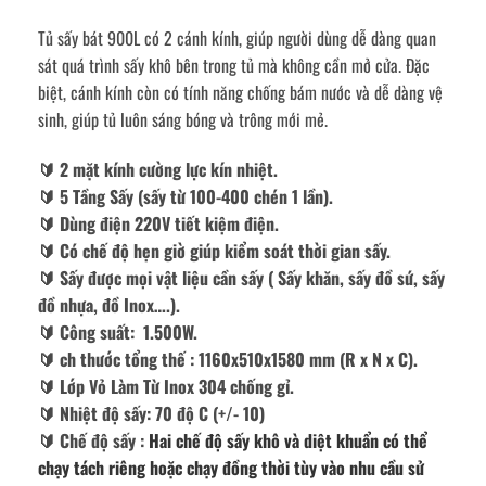
Tủ sấy bát 900L có 2 cánh kính, giúp người dùng dễ dàng quan
sát quá trình sấy khô bên trong tủ mà không cần mở cửa. Đặc
biệt, cánh kính còn có tính năng chống bám nước và dễ dàng vệ
sinh, giúp tủ luôn sáng bóng và trông mới mẻ.
🔰️ 2 mặt kính cường lực kín nhiệt.
🔰️ 5 Tầng Sấy (sấy từ 100-400 chén 1 lần).
🔰️ Dùng điện 220V tiết kiệm điện.
🔰️ Có chế độ hẹn giờ giúp kiểm soát thời gian sấy.
🔰️ Sấy được mọi vật liệu cần sấy ( Sấy khăn, sấy đồ sứ, sấy
đồ nhựa, đồ Inox….).
🔰️ Công suất: 1.500W.
🔰️ ch thước tổng thế : 1160x510x1580 mm (R x N x C).
🔰️ Lớp Vỏ Làm Từ Inox 304 chống gỉ.
🔰️ Nhiệt độ sấy: 70 độ C (+/- 10)
🔰️ Chế độ sấy :
Hai chế độ sấy khô và diệt khuẩn có thể
chạy tách riêng hoặc chạy đồng thời tùy vào nhu cầu sử