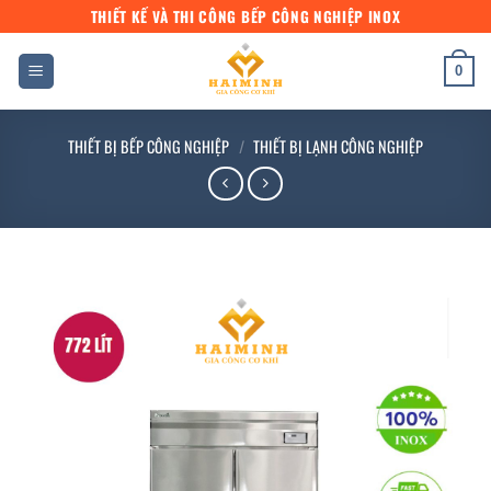
Bỏ
THIẾT KẾ VÀ THI CÔNG BẾP CÔNG NGHIỆP INOX
qua
nội
0
dung
THIẾT BỊ BẾP CÔNG NGHIỆP
/
THIẾT BỊ LẠNH CÔNG NGHIỆP