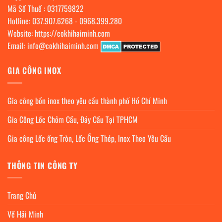
Mã Số Thuế : 0317759822
Hotline:
037.907.6268
-
0968.399.280
Website:
https://cokhihaiminh.com
Email:
info@cokhihaiminh.com
GIA CÔNG INOX
Gia công bồn inox theo yêu cầu thành phố Hồ Chí Minh
Gia Công Lốc Chỏm Cầu, Đáy Cầu Tại TPHCM
Gia công Lốc ống Tròn, Lốc Ống Thép, Inox Theo Yêu Cầu
THÔNG TIN CÔNG TY
Trang Chủ
Về Hải Minh