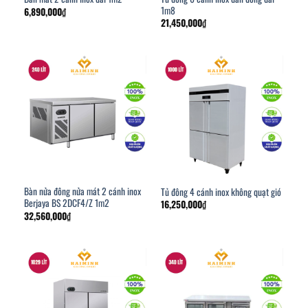
1m8
6,890,000
₫
21,450,000
₫
Bàn nửa đông nửa mát 2 cánh inox
Tủ đông 4 cánh inox không quạt gió
Berjaya BS 2DCF4/Z 1m2
16,250,000
₫
32,560,000
₫