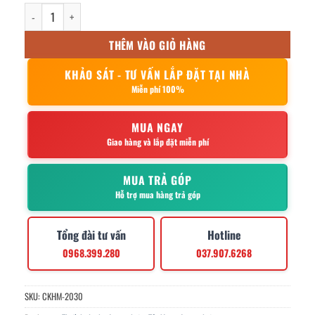
Tủ lạnh đứng 4 cánh inox làm lạnh trực tiếp số lượng
THÊM VÀO GIỎ HÀNG
KHẢO SÁT - TƯ VẤN LẮP ĐẶT TẠI NHÀ
Miễn phí 100%
MUA NGAY
Giao hàng và lắp đặt miễn phí
MUA TRẢ GÓP
Hỗ trợ mua hàng trả góp
Tổng đài tư vấn
Hotline
0968.399.280
037.907.6268
SKU:
CKHM-2030