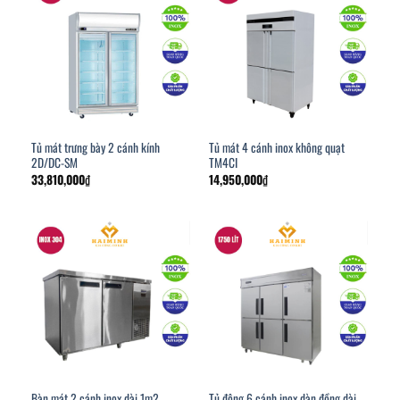
Tủ mát trưng bày 2 cánh kính
Tủ mát 4 cánh inox không quạt
2D/DC-SM
TM4CI
33,810,000
₫
14,950,000
₫
Tủ đông 6 cánh inox dàn đồng dài
Bàn mát 2 cánh inox dài 1m2