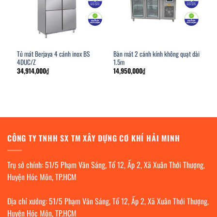
Tủ mát Berjaya 4 cánh inox BS
Bàn mát 2 cánh kính không quạt dài
4DUC/Z
1.5m
34,914,000
₫
14,950,000
₫
CÔNG TY TNHH SX TM XÂY DỰNG CƠ KHÍ HẢI MINH
Trụ sở chính: 51/5 Phạm Văn Sáng, Tổ 12, Ấp 2, Xã Xuân Thới Thượng,
Huyện Hóc Môn, TP.HCM
Địa chỉ xưởng: 51/5 Phạm Văn Sáng, Tổ 12, Ấp 2, Xã Xuân Thới Thượng,
Huyện Hóc Môn, TP.HCM