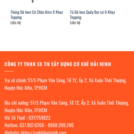
Thùng Đá Inox Có Chân Kèm 9 Khay
Tủ Đá Inox Quầy Bar có 6 Khay
Topping
Topping
Liên hệ
Liên hệ
CÔNG TY TNHH SX TM XÂY DỰNG CƠ KHÍ HẢI MINH
Trụ sở chính: 51/5 Phạm Văn Sáng, Tổ 12, Ấp 2, Xã Xuân Thới Thượng,
Huyện Hóc Môn, TP.HCM
Địa chỉ xưởng: 51/5 Phạm Văn Sáng, Tổ 12, Ấp 2, Xã Xuân Thới Thượng,
Huyện Hóc Môn, TP.HCM
Mã Số Thuế : 0317759822
Hotline:
037.907.6268
-
0968.399.280
Website:
https://cokhihaiminh.com