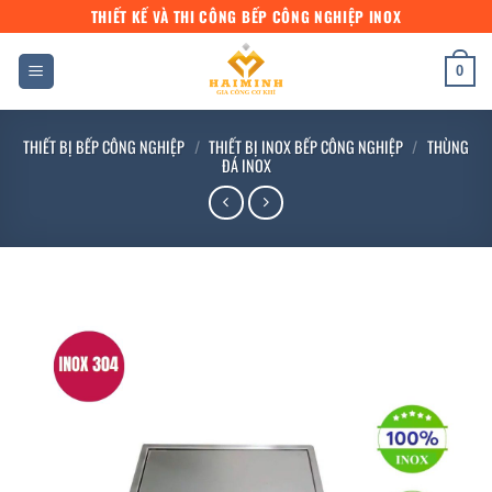
Bỏ
THIẾT KẾ VÀ THI CÔNG BẾP CÔNG NGHIỆP INOX
qua
nội
0
dung
THIẾT BỊ BẾP CÔNG NGHIỆP
/
THIẾT BỊ INOX BẾP CÔNG NGHIỆP
/
THÙNG
ĐÁ INOX