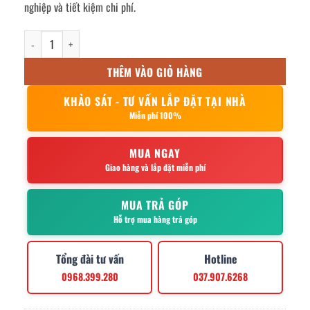
nghiệp và tiết kiệm chi phí.
thùng đá inox âm bàn 600x400x500mm số lượng
THÊM VÀO GIỎ HÀNG
KHẢO SÁT - TƯ VẤN LẮP ĐẶT TẠI NHÀ
Miễn phí 100%
MUA NGAY
Giao hàng và lắp đặt miễn phí
MUA TRẢ GÓP
Hỗ trợ mua hàng trả góp
Tổng đài tư vấn
Hotline
0968.399.280
037.907.6268