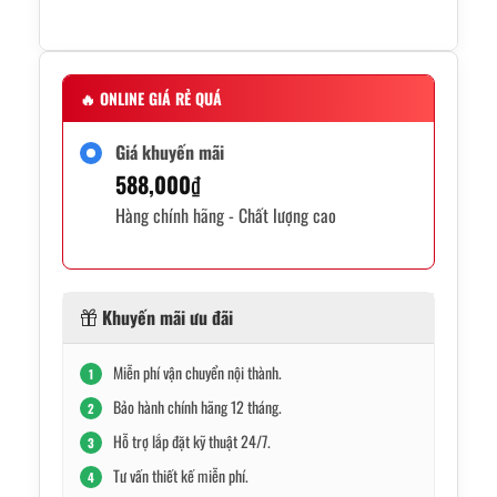
🔥
ONLINE GIÁ RẺ QUÁ
Giá khuyến mãi
588,000
₫
Hàng chính hãng - Chất lượng cao
Khuyến mãi ưu đãi
Miễn phí vận chuyển nội thành.
1
Bảo hành chính hãng 12 tháng.
2
Hỗ trợ lắp đặt kỹ thuật 24/7.
3
Tư vấn thiết kế miễn phí.
4