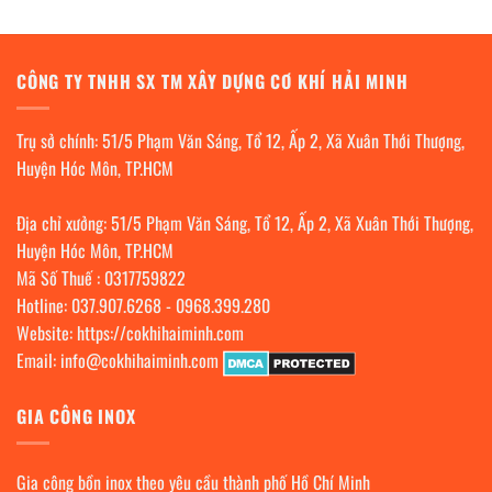
CÔNG TY TNHH SX TM XÂY DỰNG CƠ KHÍ HẢI MINH
Trụ sở chính: 51/5 Phạm Văn Sáng, Tổ 12, Ấp 2, Xã Xuân Thới Thượng,
Huyện Hóc Môn, TP.HCM
Địa chỉ xưởng: 51/5 Phạm Văn Sáng, Tổ 12, Ấp 2, Xã Xuân Thới Thượng,
Huyện Hóc Môn, TP.HCM
Mã Số Thuế : 0317759822
Hotline:
037.907.6268
-
0968.399.280
Website:
https://cokhihaiminh.com
Email:
info@cokhihaiminh.com
GIA CÔNG INOX
Gia công bồn inox theo yêu cầu thành phố Hồ Chí Minh