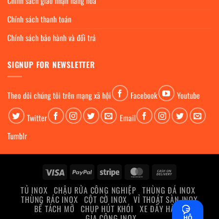
Chính sách giao nhận hàng hóa
Chính sách thanh toán
Chính sách bảo hành và đổi trả
SIGNUP FOR NEWSLETTER
Theo dỏi chúng tôi trên mạng xã hội
Facebook
Youtube
Twitter
Email
Tumblr
Visa
PayPal
Stripe
MasterCard
Cash
On
TỦ INOX
CHẬU RỬA CÔNG NGHIỆP
THÙNG ĐÁ INOX
Delivery
THÙNG RÁC INOX
CỘT CỜ INOX
VỈ THOÁT SÀN INOX
BỂ TÁCH MỠ
CHỤP HÚT KHÓI
XE ĐẨY HÀNG
GIA CÔNG INOX
HỖ