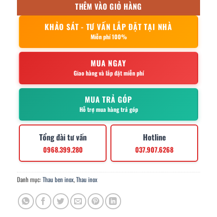
THÊM VÀO GIỎ HÀNG
KHẢO SÁT - TƯ VẤN LẮP ĐẶT TẠI NHÀ
Miễn phí 100%
MUA NGAY
Giao hàng và lắp đặt miễn phí
MUA TRẢ GÓP
Hỗ trợ mua hàng trả góp
Tổng đài tư vấn
Hotline
0968.399.280
037.907.6268
Danh mục:
Thau ben inox
,
Thau inox