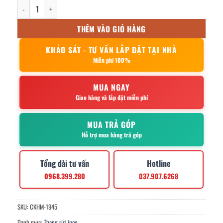
Thang rút đơn inox 2.2m số lượng
THÊM VÀO GIỎ HÀNG
KHẢO SÁT - TƯ VẤN LẮP ĐẶT TẠI NHÀ
Miễn phí 100%
MUA NGAY
Giao hàng và lắp đặt miễn phí
MUA TRẢ GÓP
Hỗ trợ mua hàng trả góp
Tổng đài tư vấn
Hotline
0968.399.280
037.907.6268
SKU:
CKHM-1945
Danh mục:
Thang rút inox