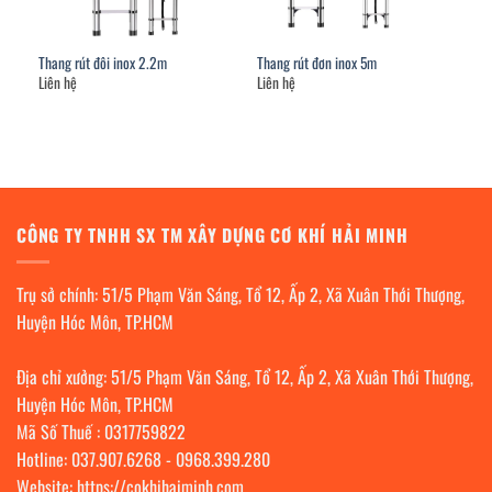
Thang rút đôi inox 2.2m
Thang rút đơn inox 5m
Liên hệ
Liên hệ
CÔNG TY TNHH SX TM XÂY DỰNG CƠ KHÍ HẢI MINH
Trụ sở chính: 51/5 Phạm Văn Sáng, Tổ 12, Ấp 2, Xã Xuân Thới Thượng,
Huyện Hóc Môn, TP.HCM
Địa chỉ xưởng: 51/5 Phạm Văn Sáng, Tổ 12, Ấp 2, Xã Xuân Thới Thượng,
Huyện Hóc Môn, TP.HCM
Mã Số Thuế : 0317759822
Hotline:
037.907.6268
-
0968.399.280
Website:
https://cokhihaiminh.com