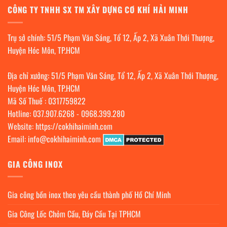
CÔNG TY TNHH SX TM XÂY DỰNG CƠ KHÍ HẢI MINH
Trụ sở chính: 51/5 Phạm Văn Sáng, Tổ 12, Ấp 2, Xã Xuân Thới Thượng,
Huyện Hóc Môn, TP.HCM
Địa chỉ xưởng: 51/5 Phạm Văn Sáng, Tổ 12, Ấp 2, Xã Xuân Thới Thượng,
Huyện Hóc Môn, TP.HCM
Mã Số Thuế : 0317759822
Hotline:
037.907.6268
-
0968.399.280
Website:
https://cokhihaiminh.com
Email:
info@cokhihaiminh.com
GIA CÔNG INOX
Gia công bồn inox theo yêu cầu thành phố Hồ Chí Minh
Gia Công Lốc Chỏm Cầu, Đáy Cầu Tại TPHCM