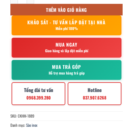
THÊM VÀO GIỎ HÀNG
KHẢO SÁT - TƯ VẤN LẮP ĐẶT TẠI NHÀ
Miễn phí 100%
MUA NGAY
Giao hàng và lắp đặt miễn phí
MUA TRẢ GÓP
Hỗ trợ mua hàng trả góp
Tổng đài tư vấn
Hotline
0968.399.280
037.907.6268
SKU:
CKHM-1889
Danh mục:
Sào inox