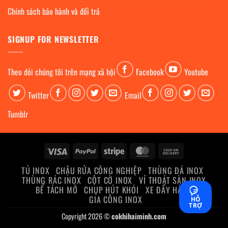
Chính sách bảo hành và đổi trả
SIGNUP FOR NEWSLETTER
Theo dỏi chúng tôi trên mạng xã hội
Facebook
Youtube
Twitter
Email
Tumblr
Visa
PayPal
Stripe
MasterCard
Cash
On
TỦ INOX
CHẬU RỬA CÔNG NGHIỆP
THÙNG ĐÁ INOX
Delivery
THÙNG RÁC INOX
CỘT CỜ INOX
VỈ THOÁT SÀN INOX
BỂ TÁCH MỠ
CHỤP HÚT KHÓI
XE ĐẨY HÀNG
GIA CÔNG INOX
HỖ
TRỢ
Copyright 2026 ©
cokhihaiminh.com