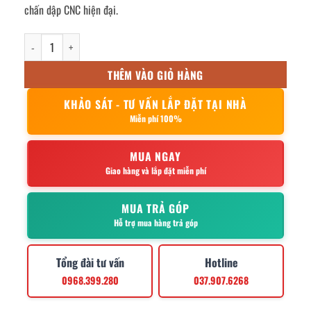
chấn dập CNC hiện đại.
sào phơi đồ inox 150x170cm số lượng
THÊM VÀO GIỎ HÀNG
KHẢO SÁT - TƯ VẤN LẮP ĐẶT TẠI NHÀ
Miễn phí 100%
MUA NGAY
Giao hàng và lắp đặt miễn phí
MUA TRẢ GÓP
Hỗ trợ mua hàng trả góp
Tổng đài tư vấn
Hotline
0968.399.280
037.907.6268