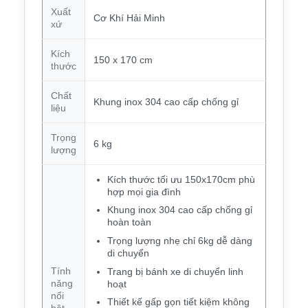
Xuất
Cơ Khí Hải Minh
xứ
Kích
150 x 170 cm
thước
Chất
Khung inox 304 cao cấp chống gỉ
liệu
Trọng
6 kg
lượng
Kích thước tối ưu 150x170cm phù
hợp mọi gia đình
Khung inox 304 cao cấp chống gỉ
hoàn toàn
Trọng lượng nhẹ chỉ 6kg dễ dàng
di chuyển
Tính
Trang bị bánh xe di chuyển linh
năng
hoạt
nổi
Thiết kế gấp gọn tiết kiệm không
bật