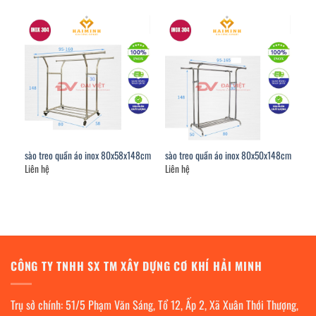
sào treo quần áo inox 80x58x148cm
sào treo quần áo inox 80x50x148cm
Liên hệ
Liên hệ
CÔNG TY TNHH SX TM XÂY DỰNG CƠ KHÍ HẢI MINH
Trụ sở chính: 51/5 Phạm Văn Sáng, Tổ 12, Ấp 2, Xã Xuân Thới Thượng,