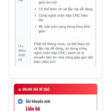
gian lưu trữ
Có thể tháo rời và lắp ráp dễ dàng
Công nghệ chấn dập CNC hiện
đại
Bề mặt luôn sáng bóng theo thời
gian
Thiết kế thông minh, có thể tháo rời
Ưu
và lắp ráp dễ dàng; sử dụng công
điểm
nghệ chấn dập CNC; bánh xe di
thiết
chuyển tiện lợi; khả năng gấp gọn tiết
kế
kiệm diện tích
🔥
ONLINE GIÁ RẺ QUÁ
Giá khuyến mãi
Liên hệ