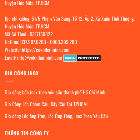
Huyện Hóc Môn, TP.HCM
Địa chỉ xưởng: 51/5 Phạm Văn Sáng, Tổ 12, Ấp 2, Xã Xuân Thới Thượng,
Huyện Hóc Môn, TP.HCM
Mã Số Thuế : 0317759822
Hotline:
037.907.6268
-
0968.399.280
Website:
https://cokhihaiminh.com
Email:
info@cokhihaiminh.com
GIA CÔNG INOX
Gia công bồn inox theo yêu cầu thành phố Hồ Chí Minh
Gia Công Lốc Chỏm Cầu, Đáy Cầu Tại TPHCM
Gia công Lốc ống Tròn, Lốc Ống Thép, Inox Theo Yêu Cầu
THÔNG TIN CÔNG TY