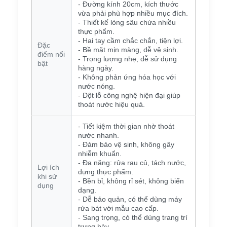
- Đường kính 20cm, kích thước
vừa phải phù hợp nhiều mục đích.
- Thiết kế lòng sâu chứa nhiều
thực phẩm.
- Hai tay cầm chắc chắn, tiện lợi.
Đặc
- Bề mặt mịn màng, dễ vệ sinh.
điểm nổi
- Trọng lượng nhẹ, dễ sử dụng
bật
hàng ngày.
- Không phản ứng hóa học với
nước nóng.
- Đột lỗ công nghệ hiện đại giúp
thoát nước hiệu quả.
- Tiết kiệm thời gian nhờ thoát
nước nhanh.
- Đảm bảo vệ sinh, không gây
nhiễm khuẩn.
- Đa năng: rửa rau củ, tách nước,
Lợi ích
đựng thực phẩm.
khi sử
- Bền bỉ, không rỉ sét, không biến
dụng
dạng.
- Dễ bảo quản, có thể dùng máy
rửa bát với mẫu cao cấp.
- Sang trọng, có thể dùng trang trí
trưng bày.