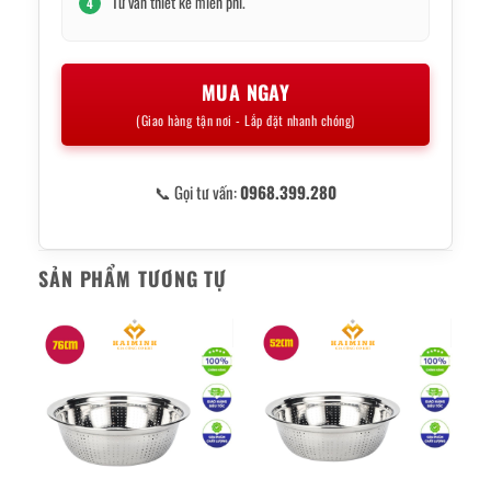
Tư vấn thiết kế miễn phí.
4
MUA NGAY
(Giao hàng tận nơi - Lắp đặt nhanh chóng)
📞 Gọi tư vấn:
0968.399.280
SẢN PHẨM TƯƠNG TỰ