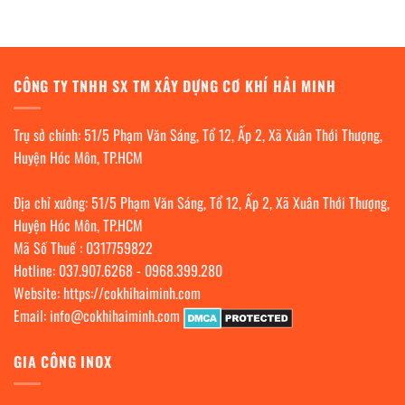
CÔNG TY TNHH SX TM XÂY DỰNG CƠ KHÍ HẢI MINH
Trụ sở chính: 51/5 Phạm Văn Sáng, Tổ 12, Ấp 2, Xã Xuân Thới Thượng,
Huyện Hóc Môn, TP.HCM
Địa chỉ xưởng: 51/5 Phạm Văn Sáng, Tổ 12, Ấp 2, Xã Xuân Thới Thượng,
Huyện Hóc Môn, TP.HCM
Mã Số Thuế : 0317759822
Hotline:
037.907.6268
-
0968.399.280
Website:
https://cokhihaiminh.com
Email:
info@cokhihaiminh.com
GIA CÔNG INOX