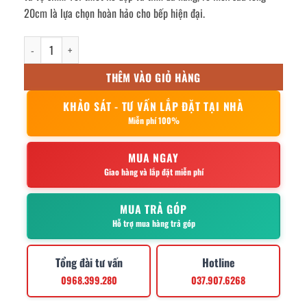
20cm là lựa chọn hoàn hảo cho bếp hiện đại.
Rổ inox sâu lòng 20cm số lượng
THÊM VÀO GIỎ HÀNG
KHẢO SÁT - TƯ VẤN LẮP ĐẶT TẠI NHÀ
Miễn phí 100%
MUA NGAY
Giao hàng và lắp đặt miễn phí
MUA TRẢ GÓP
Hỗ trợ mua hàng trả góp
Tổng đài tư vấn
Hotline
0968.399.280
037.907.6268