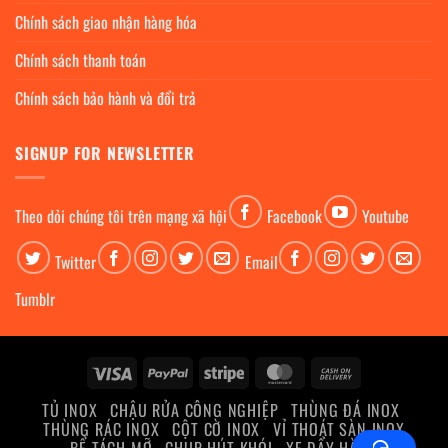
Chính sách giao nhận hàng hóa
Chính sách thanh toán
Chính sách bảo hành và đổi trả
SIGNUP FOR NEWSLETTER
Theo dỏi chúng tôi trên mạng xã hội
Facebook
Youtube
Twitter
Email
Tumblr
Visa
PayPal
Stripe
MasterCard
Cash
On
TỦ INOX
CHẬU RỬA CÔNG NGHIỆP
THÙNG ĐÁ INOX
Delivery
THÙNG RÁC INOX
CỘT CỜ INOX
VỈ THOÁT SÀN INOX